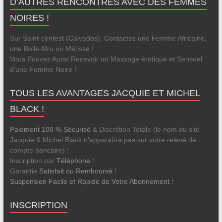
D’AUTRES RENCONTRES AVEC DES FEMMES
NOIRES !
Sur Saint-contest (Calvados), Contactez une Femme Africaine,
une Belle Afro ou Métisse !
Vous Pouvez Aussi Recevoir un Massage érotique et Sensuel
d'une Femme Noire !
TOUS LES AVANTAGES JACQUIE ET MICHEL
BLACK !
Paiement 100 % Sécurisé
& Discrétion Totale (le nom du site
Jacquie & Michel Black n’apparaîtra pas sur votre relevé de
compte bancaire) !
Inscription par
Téléphone
!
Garantie
Satisfait ou Remboursé
!
Suspension Facile et Rapide de Votre Abonnement
!
INSCRIPTION