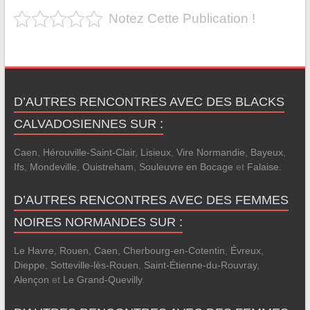
Notez Cette Publication !
D’AUTRES RENCONTRES AVEC DES BLACKS
CALVADOSIENNES SUR :
Caen
,
Hérouville-Saint-Clair
,
Lisieux
,
Vire Normandie
,
Bayeux
,
Ifs
,
Mondeville
,
Ouistreham
,
Souleuvre en Bocage
et
Falaise
.
D’AUTRES RENCONTRES AVEC DES FEMMES
NOIRES NORMANDES SUR :
Le Havre
,
Rouen
,
Caen
,
Cherbourg-en-Cotentin
,
Évreux
,
Dieppe
,
Sotteville-lès-Rouen
,
Saint-Étienne-du-Rouvray
,
Alençon
et
Le Grand-Quevilly
.