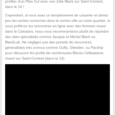
profiter d’un Plan Cul avec une Jolie Black sur Saint-Contest,
dans le 14 !
Cependant, si vous avez un tempérament de casanier et aimez
peu les sorties nocturnes dans le centre-ville ou votre quartier, si
vous préférez les rencontres en ligne avec des femmes vivant
dans le Calvados, nous vous recommandons plutôt de rejoindre
des sites spécialisés comme Jacquie et Michel Black ou
BlackLub. Ne négligez pas des portails de rencontres
généralistes très connus comme Oulfa, Gleeden, ou Parship
pour découvrir les profils de nombreuses Blacks Célibataires
vivant sur Saint-Contest (dans le 14).