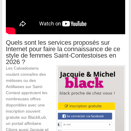
Quels sont les services proposés sur
Internet pour faire la connaissance de ce
style de femmes Saint-Contestoises en
2026 ?
Les Calvadosiens
voulant connaître des
métisses ou des
Antillaises sur Saint-
Contest apprécient les
nombreuses offres
disponibles avec une
inscription souvent
gratuite sur BlacklLub,
un portail affinitaire.
Citons aussi Jacquie et