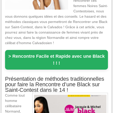
rencontrer ces
femmes Noires Saint-
Contestoises, nous
vous donnons quelques idées et des conseils. Le hasard et des
méthodes classiques vous permettront de Rencontrer une Black
sur Saint-Contest, dans le Calvados ! Grâce à cet article, vous
pourrez ainsi faire la connaissance de femmes vivant près de
chez vous, dans la région Normandie et ainsi rompre votre
célibat d’homme Calvadosien !
> Rencontre Facile et Rapide avec une Black
! ! !
Présentation de méthodes traditionnelles
pour faire la Rencontre d’une Black sur
Saint-Contest dans le 14 !
Comme tout
homme
célibataire
Normand,