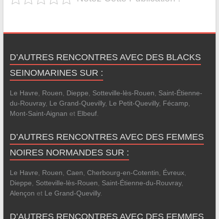
D’AUTRES RENCONTRES AVEC DES BLACKS
SEINOMARINES SUR :
Le Havre
,
Rouen
,
Dieppe
,
Sotteville-lès-Rouen
,
Saint-Étienne-
du-Rouvray
,
Le Grand-Quevilly
,
Le Petit-Quevilly
,
Fécamp
,
Mont-Saint-Aignan
et
Elbeuf
.
D’AUTRES RENCONTRES AVEC DES FEMMES
NOIRES NORMANDES SUR :
Le Havre
,
Rouen
,
Caen
,
Cherbourg-en-Cotentin
,
Évreux
,
Dieppe
,
Sotteville-lès-Rouen
,
Saint-Étienne-du-Rouvray
,
Alençon
et
Le Grand-Quevilly
.
D’AUTRES RENCONTRES AVEC DES FEMMES