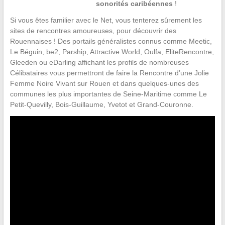
sonorités caribéennes
!
Si vous êtes familier avec le Net, vous tenterez sûrement les
sites de rencontres amoureuses, pour découvrir des
Rouennaises ! Des portails généralistes connus comme Meetic,
Le Béguin, be2, Parship, Attractive World, Oulfa, EliteRencontre,
Gleeden ou eDarling affichant les profils de nombreuses
Célibataires vous permettront de faire la Rencontre d’une Jolie
Femme Noire Vivant sur Rouen et dans quelques-unes des
communes les plus importantes de Seine-Maritime comme Le
Petit-Quevilly, Bois-Guillaume, Yvetot et Grand-Couronne.