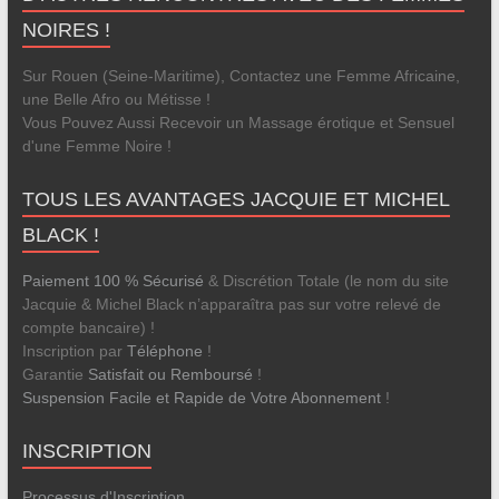
NOIRES !
Sur Rouen (Seine-Maritime), Contactez une Femme Africaine,
une Belle Afro ou Métisse !
Vous Pouvez Aussi Recevoir un Massage érotique et Sensuel
d'une Femme Noire !
TOUS LES AVANTAGES JACQUIE ET MICHEL
BLACK !
Paiement 100 % Sécurisé
& Discrétion Totale (le nom du site
Jacquie & Michel Black n’apparaîtra pas sur votre relevé de
compte bancaire) !
Inscription par
Téléphone
!
Garantie
Satisfait ou Remboursé
!
Suspension Facile et Rapide de Votre Abonnement
!
INSCRIPTION
Processus d'Inscription