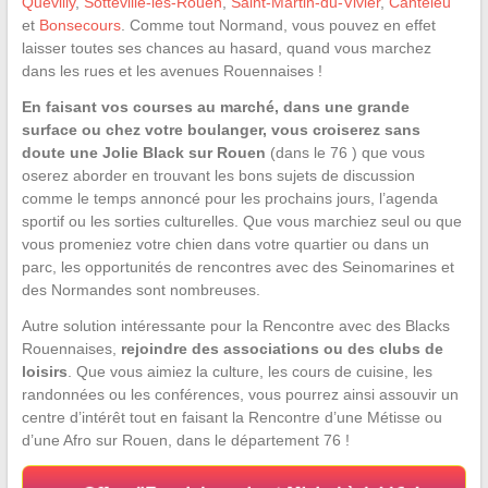
Quevilly
,
Sotteville-lès-Rouen
,
Saint-Martin-du-Vivier
,
Canteleu
et
Bonsecours
. Comme tout Normand, vous pouvez en effet
laisser toutes ses chances au hasard, quand vous marchez
dans les rues et les avenues Rouennaises !
En faisant vos courses au marché, dans une grande
surface ou chez votre boulanger, vous croiserez sans
doute une Jolie Black sur Rouen
(dans le 76 ) que vous
oserez aborder en trouvant les bons sujets de discussion
comme le temps annoncé pour les prochains jours, l’agenda
sportif ou les sorties culturelles. Que vous marchiez seul ou que
vous promeniez votre chien dans votre quartier ou dans un
parc, les opportunités de rencontres avec des Seinomarines et
des Normandes sont nombreuses.
Autre solution intéressante pour la Rencontre avec des Blacks
Rouennaises,
rejoindre des associations ou des clubs de
loisirs
. Que vous aimiez la culture, les cours de cuisine, les
randonnées ou les conférences, vous pourrez ainsi assouvir un
centre d’intérêt tout en faisant la Rencontre d’une Métisse ou
d’une Afro sur Rouen, dans le département 76 !