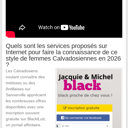
Quels sont les services proposés sur
Internet pour faire la connaissance de ce
style de femmes Calvadosiennes en 2026
?
Les Calvadosiens
voulant connaître des
métisses ou des
Antillaises sur
Sannerville apprécient
les nombreuses offres
disponibles avec une
inscription souvent
gratuite sur BlacklLub,
un portail affinitaire.