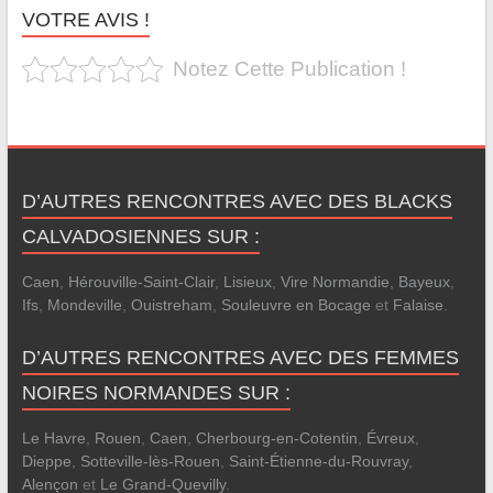
VOTRE AVIS !
Notez Cette Publication !
D’AUTRES RENCONTRES AVEC DES BLACKS
CALVADOSIENNES SUR :
Caen
,
Hérouville-Saint-Clair
,
Lisieux
,
Vire Normandie
,
Bayeux
,
Ifs
,
Mondeville
,
Ouistreham
,
Souleuvre en Bocage
et
Falaise
.
D’AUTRES RENCONTRES AVEC DES FEMMES
NOIRES NORMANDES SUR :
Le Havre
,
Rouen
,
Caen
,
Cherbourg-en-Cotentin
,
Évreux
,
Dieppe
,
Sotteville-lès-Rouen
,
Saint-Étienne-du-Rouvray
,
Alençon
et
Le Grand-Quevilly
.