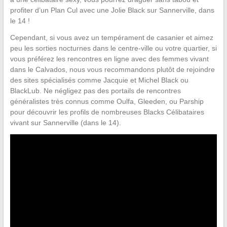
profiter d’un Plan Cul avec une Jolie Black sur Sannerville, dans
le 14 !
Cependant, si vous avez un tempérament de casanier et aimez
peu les sorties nocturnes dans le centre-ville ou votre quartier, si
vous préférez les rencontres en ligne avec des femmes vivant
dans le Calvados, nous vous recommandons plutôt de rejoindre
des sites spécialisés comme Jacquie et Michel Black ou
BlackLub. Ne négligez pas des portails de rencontres
généralistes très connus comme Oulfa, Gleeden, ou Parship
pour découvrir les profils de nombreuses Blacks Célibataires
vivant sur Sannerville (dans le 14).