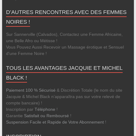
D’AUTRES RENCONTRES AVEC DES FEMMES
NOIRES !
Sur Sannerville (Calvados), Contactez une Femme Africaine,
une Belle Afro ou Métisse !
Vous Pouvez Aussi Recevoir un Massage érotique et Sensuel
d'une Femme Noire !
TOUS LES AVANTAGES JACQUIE ET MICHEL
BLACK !
Paiement 100 % Sécurisé
& Discrétion Totale (le nom du site
Jacquie & Michel Black n’apparaîtra pas sur votre relevé de
compte bancaire) !
Inscription par
Téléphone
!
Garantie
Satisfait ou Remboursé
!
Suspension Facile et Rapide de Votre Abonnement
!