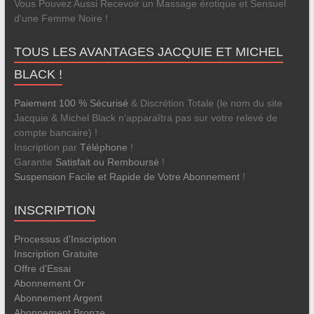
Vous Pouvez Aussi Recevoir un Massage érotique et Sensuel
d'une Femme Noire !
TOUS LES AVANTAGES JACQUIE ET MICHEL
BLACK !
Paiement 100 % Sécurisé
& Discrétion Totale (le nom du site
Jacquie & Michel Black n’apparaîtra pas sur votre relevé de
compte bancaire) !
Inscription par
Téléphone
!
Garantie
Satisfait ou Remboursé
!
Suspension Facile et Rapide de Votre Abonnement
!
INSCRIPTION
Processus d'Inscription
Inscription Gratuite
Offre d'Essai
Abonnement Or
Abonnement Argent
Abonnement Bronze