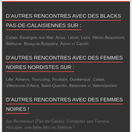
D’AUTRES RENCONTRES AVEC DES BLACKS
PAS-DE-CALAISIENNES SUR :
Calais
,
Boulogne-sur-Mer
,
Arras
,
Liévin
,
Lens
,
Hénin-Beaumont
,
Béthune
,
Bruay-la-Buissière
,
Avion
et
Carvin
.
D’AUTRES RENCONTRES AVEC DES FEMMES
NOIRES NORDISTES SUR :
Lille
,
Amiens
,
Tourcoing
,
Roubaix
,
Dunkerque
,
Calais
,
Villeneuve-d'Ascq
,
Saint-Quentin
,
Beauvais
et
Valenciennes
.
D’AUTRES RENCONTRES AVEC DES FEMMES
NOIRES !
Sur Bermicourt (Pas-de-Calais), Contactez une Femme
Africaine, une Belle Afro ou Métisse !