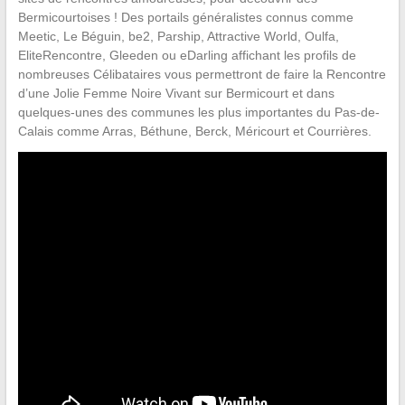
Bermicourtoises ! Des portails généralistes connus comme
Meetic, Le Béguin, be2, Parship, Attractive World, Oulfa,
EliteRencontre, Gleeden ou eDarling affichant les profils de
nombreuses Célibataires vous permettront de faire la Rencontre
d’une Jolie Femme Noire Vivant sur Bermicourt et dans
quelques-unes des communes les plus importantes du Pas-de-
Calais comme Arras, Béthune, Berck, Méricourt et Courrières.