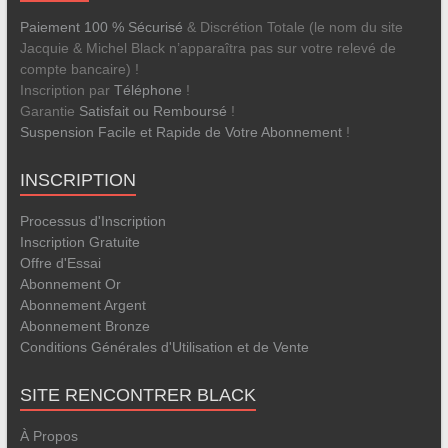
Paiement 100 % Sécurisé
& Discrétion Totale (le nom du site
Jacquie & Michel Black n’apparaîtra pas sur votre relevé de
compte bancaire) !
Inscription par
Téléphone
!
Garantie
Satisfait ou Remboursé
!
Suspension Facile et Rapide de Votre Abonnement
!
INSCRIPTION
Processus d'Inscription
Inscription Gratuite
Offre d'Essai
Abonnement Or
Abonnement Argent
Abonnement Bronze
Conditions Générales d'Utilisation et de Vente
SITE RENCONTRER BLACK
À Propos