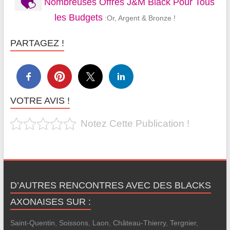
Nombreuses Offres J&M Black Pour Tous
les Budgets
:Or, Argent & Bronze !
PARTAGEZ !
VOTRE AVIS !
Notez Cette Publication !
D’AUTRES RENCONTRES AVEC DES BLACKS
AXONAISES SUR :
Saint-Quentin
,
Soissons
,
Laon
,
Château-Thierry
,
Tergnier
,