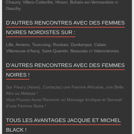
Chauny
,
Villers-Cotterêts
,
Hirson
,
Bohain-en-Vermandois
et
Gauchy
.
D’AUTRES RENCONTRES AVEC DES FEMMES
NOIRES NORDISTES SUR :
Lille
,
Amiens
,
Tourcoing
,
Roubaix
,
Dunkerque
,
Calais
,
Villeneuve-d'Ascq
,
Saint-Quentin
,
Beauvais
et
Valenciennes
.
D’AUTRES RENCONTRES AVEC DES FEMMES
NOIRES !
Sur Fleury (Aisne), Contactez une Femme Africaine, une Belle
Afro ou Métisse !
Vous Pouvez Aussi Recevoir un Massage érotique et Sensuel
d'une Femme Noire !
TOUS LES AVANTAGES JACQUIE ET MICHEL
BLACK !