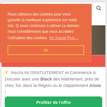
Skip
Rencontrer-Black
to
Conseils pour Rencontrer une Jolie Célibataire à la
Nous utilisons des cookies pour vous
content
Peau Noire !
garantir la meilleure expérience sur notre
site. Si vous continuez à utiliser ce dernier,
nous considérerons que vous acceptez
l'utilisation des cookies.
En Savoir Plus ...
Ok
Rencontre Black dans l'Aisne
Inscris-toi GRATUITEMENT et Commence à
Discuter avec une
Black
dès Maintenant, près de
chez Toi, dans la Région ou le Département
Aisne
!
Profiter de l'offre