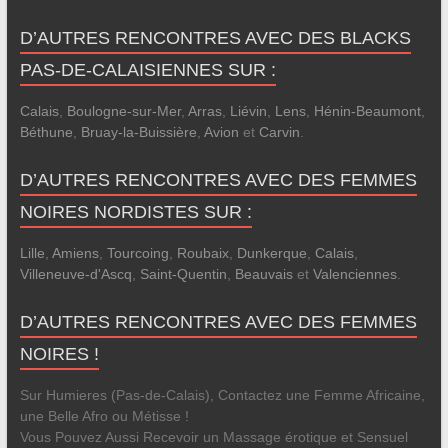
D’AUTRES RENCONTRES AVEC DES BLACKS
PAS-DE-CALAISIENNES SUR :
Calais
,
Boulogne-sur-Mer
,
Arras
,
Liévin
,
Lens
,
Hénin-Beaumont
,
Béthune
,
Bruay-la-Buissière
,
Avion
et
Carvin
.
D’AUTRES RENCONTRES AVEC DES FEMMES
NOIRES NORDISTES SUR :
Lille
,
Amiens
,
Tourcoing
,
Roubaix
,
Dunkerque
,
Calais
,
Villeneuve-d'Ascq
,
Saint-Quentin
,
Beauvais
et
Valenciennes
.
D’AUTRES RENCONTRES AVEC DES FEMMES
NOIRES !
Sur Humieres (Pas-de-Calais), Contactez une Femme Africaine,
une Belle Afro ou Métisse !
Vous Pouvez Aussi Recevoir un Massage érotique et Sensuel