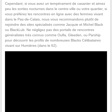
Cependant, si vous avez un tempérament de casanier et aimez
peu les sorties nocturnes dans le centre-ville ou votre quartier, si
vous préférez les rencontres en ligne avec des femmes vivant
dans le Pas-de-Calais, nous vous recommandons plutôt de
rejoindre des sites spécialisés comme Jacquie et Michel Black
ou BlackLub. Ne négligez pas des portails de rencontres
généralistes très connus comme Oulfa, Gleeden, ou Parship
pour découvrir les profils de nombreuses Blacks Célibataires
vivant sur Humières (dans le 62).