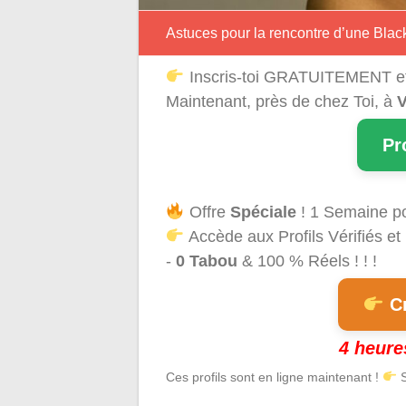
Astuces pour la rencontre d’une Blac
Inscris-toi GRATUITEMENT e
Maintenant, près de chez Toi, à
V
Pr
Offre
Spéciale
! 1 Semaine p
Accède aux Profils Vérifiés et
-
0 Tabou
& 100 % Réels ! ! !
Cr
4 heure
Ces profils sont en ligne maintenant !
S