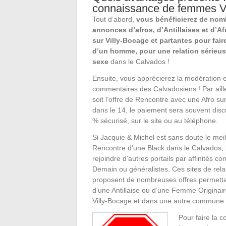
connaissance de femmes Vi
Tout d’abord,
vous bénéficierez de no
annonces d’afros, d’Antillaises et d’Af
sur Villy-Bocage et partantes pour fai
d’un homme, pour une relation sérieu
sexe
dans le Calvados !
Ensuite, vous apprécierez la modération et
commentaires des Calvadosiens ! Par aill
soit l’offre de Rencontre avec une Afro su
dans le 14, le paiement sera souvent disc
% sécurisé, sur le site ou au téléphone.
Si Jacquie & Michel est sans doute le meill
Rencontre d’une Black dans le Calvados, 
rejoindre d’autres portails par affinités 
Demain ou généralistes. Ces sites de rel
proposent de nombreuses offres permetta
d’une Antillaise ou d’une Femme Originair
Villy-Bocage et dans une autre commune 
Pour faire la c