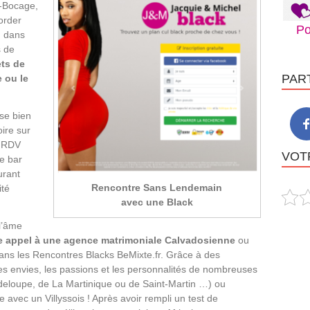
y-Bocage,
order
Po
u dans
s de
ets de
PAR
e ou le
sse bien
ire sur
n RDV
VOTR
ge bar
urant
Rencontre Sans Lendemain
ité
avec une Black
 l’âme
ire appel à une agence matrimoniale Calvadosienne
ou
dans les Rencontres Blacks BeMixte.fr. Grâce à des
es envies, les passions et les personnalités de nombreuses
uadeloupe, de La Martinique ou de Saint-Martin …) ou
e avec un Villyssois ! Après avoir rempli un test de