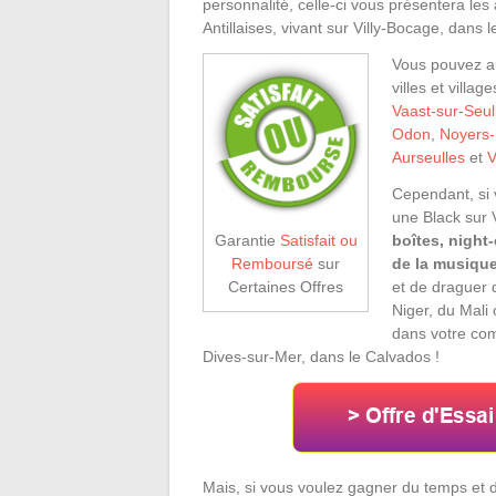
personnalité, celle-ci vous présentera les
Antillaises, vivant sur Villy-Bocage, dans 
Vous pouvez au
villes et villa
Vaast-sur-Seul
Odon
,
Noyers
Aurseulles
et
V
Cependant, si 
une Black sur 
boîtes, night
Garantie
Satisfait ou
de la musique 
Remboursé
sur
et de draguer 
Certaines Offres
Niger, du Mali
dans votre com
Dives-sur-Mer, dans le Calvados !
Mais, si vous voulez gagner du temps e