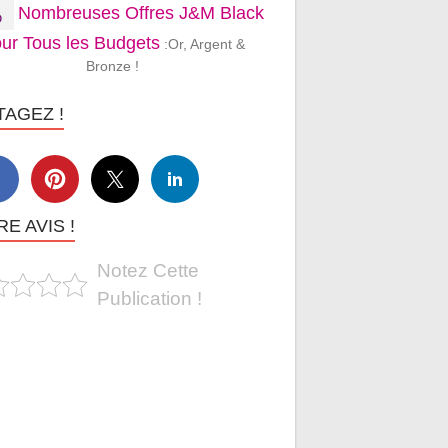
Nombreuses Offres J&M Black
ur Tous les Budgets
:Or, Argent &
Bronze !
TAGEZ !
E AVIS !
Notez Cette
Publication !