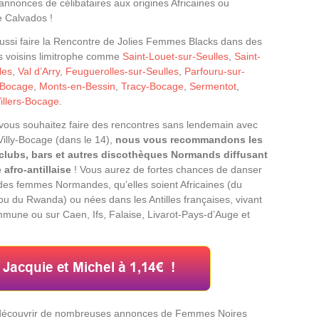
 annonces de célibataires aux origines Africaines ou
le Calvados !
ssi faire la Rencontre de Jolies Femmes Blacks dans des
ges voisins limitrophe comme
Saint-Louet-sur-Seulles
,
Saint-
les
,
Val d’Arry
,
Feuguerolles-sur-Seulles
,
Parfouru-sur-
-Bocage
,
Monts-en-Bessin
,
Tracy-Bocage
,
Sermentot
,
illers-Bocage
.
vous souhaitez faire des rencontres sans lendemain avec
Villy-Bocage (dans le 14),
nous vous recommandons les
-clubs, bars et autres discothèques Normands diffusant
afro-antillaise
! Vous aurez de fortes chances de danser
des femmes Normandes, qu’elles soient Africaines (du
 ou du Rwanda) ou nées dans les Antilles françaises, vivant
mune ou sur Caen, Ifs, Falaise, Livarot-Pays-d’Auge et
t découvrir de nombreuses annonces de Femmes Noires