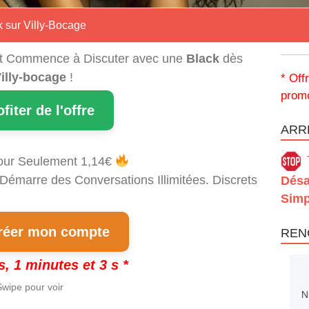
k sur Villy-Bocage
t Commence à Discuter avec une
Black
dès
illy-bocage
!
* Off
promo
ofiter de l'offre
ARRÊ
our Seulement 1,14€
 Démarre des Conversations Illimitées. Discrets
Désa
Simp
éer mon compte
REN
s, 1 minutes et 2 s *
wipe pour voir