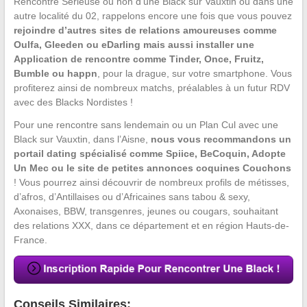
Rencontre Sérieuse ou non d’une Black sur Vauxtin ou dans une
autre localité du 02, rappelons encore une fois que vous pouvez
rejoindre d’autres sites de relations amoureuses comme
Oulfa, Gleeden ou eDarling mais aussi installer une
Application de rencontre comme Tinder, Once, Fruitz,
Bumble ou happn
, pour la drague, sur votre smartphone. Vous
profiterez ainsi de nombreux matchs, préalables à un futur RDV
avec des Blacks Nordistes !
Pour une rencontre sans lendemain ou un Plan Cul avec une
Black sur Vauxtin, dans l’Aisne,
nous vous recommandons un
portail dating spécialisé comme Spiice, BeCoquin, Adopte
Un Mec ou le site de petites annonces coquines Couchons
! Vous pourrez ainsi découvrir de nombreux profils de métisses,
d’afros, d’Antillaises ou d’Africaines sans tabou & sexy,
Axonaises, BBW, transgenres, jeunes ou cougars, souhaitant
des relations XXX, dans ce département et en région Hauts-de-
France.
Conseils Similaires: