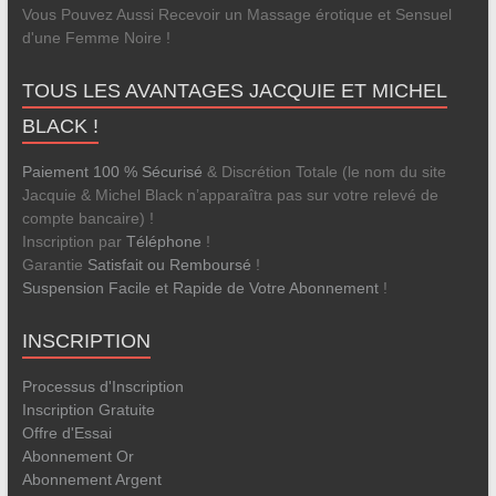
Vous Pouvez Aussi Recevoir un Massage érotique et Sensuel
d'une Femme Noire !
TOUS LES AVANTAGES JACQUIE ET MICHEL
BLACK !
Paiement 100 % Sécurisé
& Discrétion Totale (le nom du site
Jacquie & Michel Black n’apparaîtra pas sur votre relevé de
compte bancaire) !
Inscription par
Téléphone
!
Garantie
Satisfait ou Remboursé
!
Suspension Facile et Rapide de Votre Abonnement
!
INSCRIPTION
Processus d'Inscription
Inscription Gratuite
Offre d'Essai
Abonnement Or
Abonnement Argent