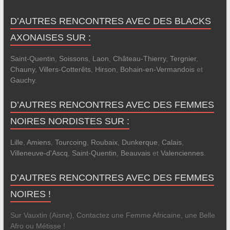
D’AUTRES RENCONTRES AVEC DES BLACKS
AXONAISES SUR :
Saint-Quentin
,
Soissons
,
Laon
,
Château-Thierry
,
Tergnier
,
Chauny
,
Villers-Cotterêts
,
Hirson
,
Bohain-en-Vermandois
et
Gauchy
.
D’AUTRES RENCONTRES AVEC DES FEMMES
NOIRES NORDISTES SUR :
Lille
,
Amiens
,
Tourcoing
,
Roubaix
,
Dunkerque
,
Calais
,
Villeneuve-d'Ascq
,
Saint-Quentin
,
Beauvais
et
Valenciennes
.
D’AUTRES RENCONTRES AVEC DES FEMMES
NOIRES !
Sur Vauxtin (Aisne), Contactez une Femme Africaine, une Belle
Afro ou Métisse !