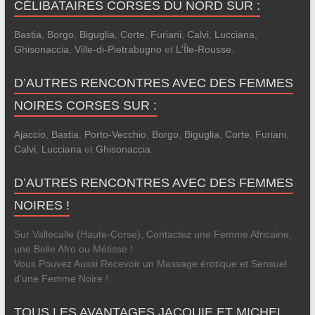
CÉLIBATAIRES CORSES DU NORD SUR :
Bastia
,
Borgo
,
Biguglia
,
Corte
,
Furiani
,
Calvi
,
Lucciana
,
Ghisonaccia
,
Ville-di-Pietrabugno
et
L'Île-Rousse
.
D’AUTRES RENCONTRES AVEC DES FEMMES
NOIRES CORSES SUR :
Ajaccio
,
Bastia
,
Porto-Vecchio
,
Borgo
,
Biguglia
,
Corte
,
Furiani
,
Calvi
,
Lucciana
et
Ghisonaccia
.
D’AUTRES RENCONTRES AVEC DES FEMMES
NOIRES !
Sur Vallecalle (Haute-Corse), Contactez une Femme Africaine,
une Belle Afro ou Métisse !
Vous Pouvez Aussi Recevoir un Massage érotique et Sensuel
d'une Femme Noire !
TOUS LES AVANTAGES JACQUIE ET MICHEL