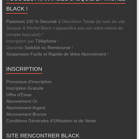
BLACK !
Paiement 100 % Sécurisé
& Discrétion Totale (le nom du site
Jacquie & Michel Black n’apparaîtra pas sur votre relevé de
compte bancaire) !
Inscription par
Téléphone
!
Garantie
Satisfait ou Remboursé
!
Suspension Facile et Rapide de Votre Abonnement
!
INSCRIPTION
Processus d'Inscription
Inscription Gratuite
Offre d'Essai
Abonnement Or
Abonnement Argent
Abonnement Bronze
Conditions Générales d'Utilisation et de Vente
SITE RENCONTRER BLACK