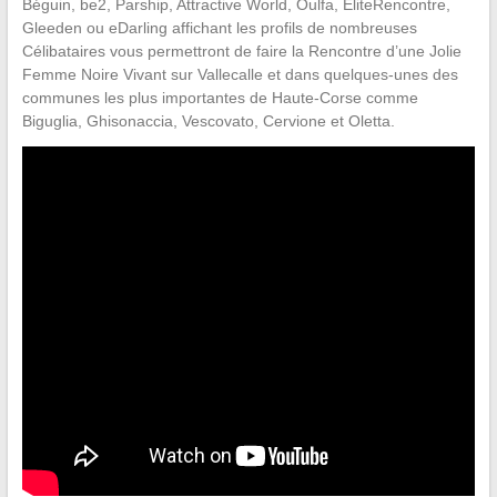
Béguin, be2, Parship, Attractive World, Oulfa, EliteRencontre,
Gleeden ou eDarling affichant les profils de nombreuses
Célibataires vous permettront de faire la Rencontre d’une Jolie
Femme Noire Vivant sur Vallecalle et dans quelques-unes des
communes les plus importantes de Haute-Corse comme
Biguglia, Ghisonaccia, Vescovato, Cervione et Oletta.