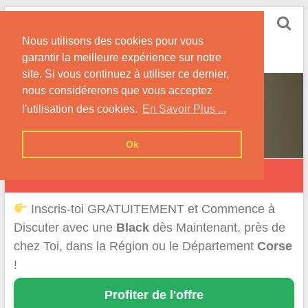
Skip
Rencontrer-Black
to
Conseils pour Rencontrer une Jolie Célibataire à la
Nous utilisons des cookies pour vous
content
Peau Noire !
garantir la meilleure expérience sur notre
site. Si vous continuez à utiliser ce dernier,
nous considérerons que vous acceptez
l'utilisation des cookies.
En Savoir Plus ...
Ok
Rencontre d'un Black en Corse
Inscris-toi GRATUITEMENT et Commence à
Discuter avec une
Black
dès Maintenant, près de
chez Toi, dans la Région ou le Département
Corse
!
Profiter de l'offre