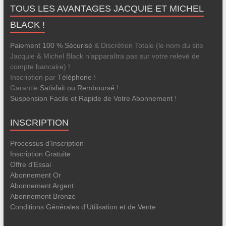
TOUS LES AVANTAGES JACQUIE ET MICHEL
BLACK !
Paiement 100 % Sécurisé
& Discrétion Totale (le nom du site
Jacquie & Michel Black n’apparaîtra pas sur votre relevé de
compte bancaire) !
Inscription par
Téléphone
!
Garantie
Satisfait ou Remboursé
!
Suspension Facile et Rapide de Votre Abonnement
!
INSCRIPTION
Processus d'Inscription
Inscription Gratuite
Offre d'Essai
Abonnement Or
Abonnement Argent
Abonnement Bronze
Conditions Générales d'Utilisation et de Vente