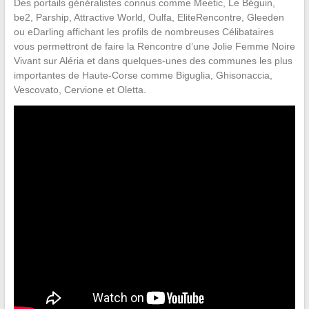
Des portails généralistes connus comme Meetic, Le Béguin,
be2, Parship, Attractive World, Oulfa, EliteRencontre, Gleeden
ou eDarling affichant les profils de nombreuses Célibataires
vous permettront de faire la Rencontre d’une Jolie Femme Noire
Vivant sur Aléria et dans quelques-unes des communes les plus
importantes de Haute-Corse comme Biguglia, Ghisonaccia,
Vescovato, Cervione et Oletta.