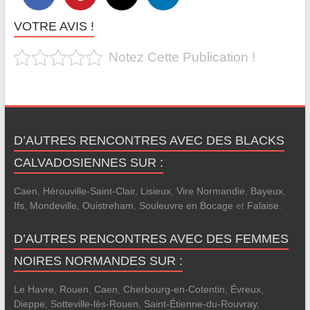
VOTRE AVIS !
Notez Cette Publication !
D’AUTRES RENCONTRES AVEC DES BLACKS
CALVADOSIENNES SUR :
Caen
,
Hérouville-Saint-Clair
,
Lisieux
,
Vire Normandie
,
Bayeux
,
Ifs
,
Mondeville
,
Ouistreham
,
Souleuvre en Bocage
et
Falaise
.
D’AUTRES RENCONTRES AVEC DES FEMMES
NOIRES NORMANDES SUR :
Le Havre
,
Rouen
,
Caen
,
Cherbourg-en-Cotentin
,
Évreux
,
Dieppe
,
Sotteville-lès-Rouen
,
Saint-Étienne-du-Rouvray
,