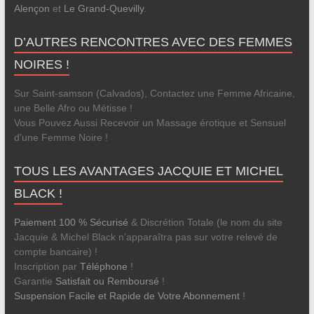
Alençon
et
Le Grand-Quevilly
.
D’AUTRES RENCONTRES AVEC DES FEMMES
NOIRES !
Sur Saint-samson (Calvados), Contactez une Femme Africaine,
une Belle Afro ou Métisse !
Vous Pouvez Aussi Recevoir un Massage érotique et Sensuel
d'une Femme Noire !
TOUS LES AVANTAGES JACQUIE ET MICHEL
BLACK !
Paiement 100 % Sécurisé
& Discrétion Totale (le nom du site
Jacquie & Michel Black n’apparaîtra pas sur votre relevé de
compte bancaire) !
Inscription par
Téléphone
!
Garantie
Satisfait ou Remboursé
!
Suspension Facile et Rapide de Votre Abonnement
!