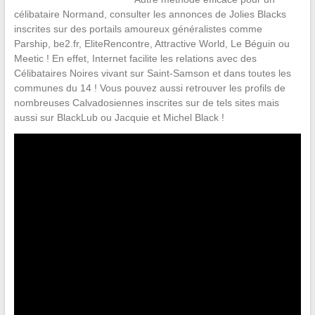
célibataire Normand, consulter les annonces de Jolies Blacks
inscrites sur des portails amoureux généralistes comme
Parship, be2.fr, EliteRencontre, Attractive World, Le Béguin ou
Meetic ! En effet, Internet facilite les relations avec des
Célibataires Noires vivant sur Saint-Samson et dans toutes les
communes du 14 ! Vous pouvez aussi retrouver les profils de
nombreuses Calvadosiennes inscrites sur de tels sites mais
aussi sur BlackLub ou Jacquie et Michel Black !