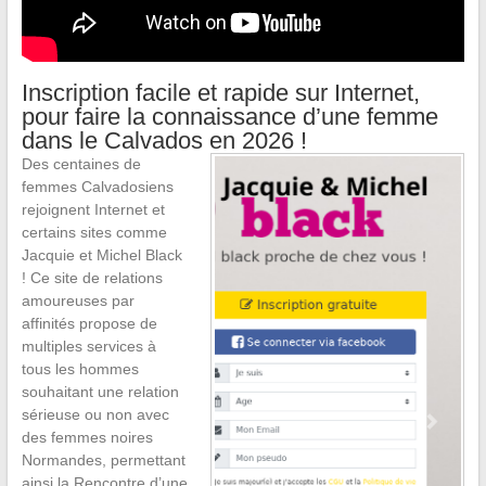
Inscription facile et rapide sur Internet,
pour faire la connaissance d’une femme
dans le Calvados en 2026 !
Des centaines de
femmes Calvadosiens
rejoignent Internet et
certains sites comme
Jacquie et Michel Black
! Ce site de relations
amoureuses par
affinités propose de
multiples services à
tous les hommes
souhaitant une relation
sérieuse ou non avec
des femmes noires
Normandes, permettant
ainsi la Rencontre d’une