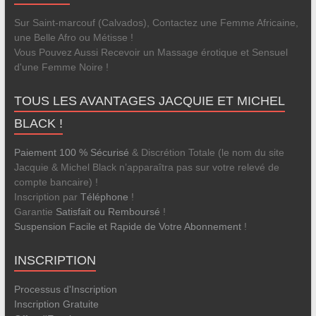
Sur Saint-marcouf (Calvados), Contactez une Femme Africaine,
une Belle Afro ou Métisse !
Vous Pouvez Aussi Recevoir un Massage érotique et Sensuel
d'une Femme Noire !
TOUS LES AVANTAGES JACQUIE ET MICHEL
BLACK !
Paiement 100 % Sécurisé
& Discrétion Totale (le nom du site
Jacquie & Michel Black n’apparaîtra pas sur votre relevé de
compte bancaire) !
Inscription par
Téléphone
!
Garantie
Satisfait ou Remboursé
!
Suspension Facile et Rapide de Votre Abonnement
!
INSCRIPTION
Processus d'Inscription
Inscription Gratuite