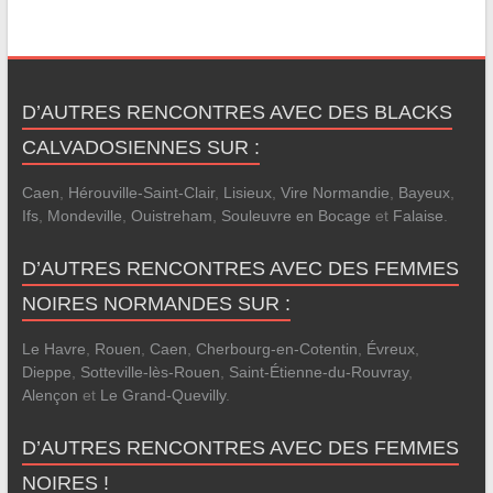
D’AUTRES RENCONTRES AVEC DES BLACKS
CALVADOSIENNES SUR :
Caen
,
Hérouville-Saint-Clair
,
Lisieux
,
Vire Normandie
,
Bayeux
,
Ifs
,
Mondeville
,
Ouistreham
,
Souleuvre en Bocage
et
Falaise
.
D’AUTRES RENCONTRES AVEC DES FEMMES
NOIRES NORMANDES SUR :
Le Havre
,
Rouen
,
Caen
,
Cherbourg-en-Cotentin
,
Évreux
,
Dieppe
,
Sotteville-lès-Rouen
,
Saint-Étienne-du-Rouvray
,
Alençon
et
Le Grand-Quevilly
.
D’AUTRES RENCONTRES AVEC DES FEMMES
NOIRES !