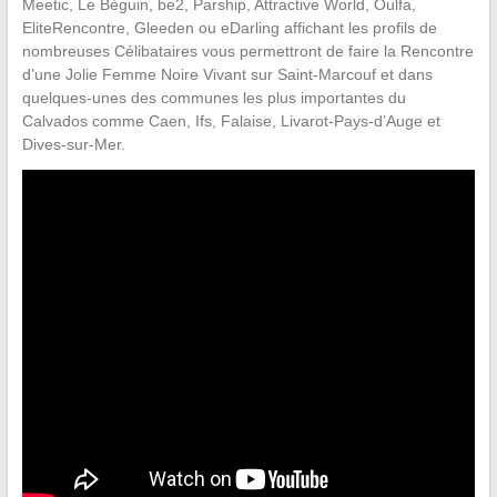
Meetic, Le Béguin, be2, Parship, Attractive World, Oulfa,
EliteRencontre, Gleeden ou eDarling affichant les profils de
nombreuses Célibataires vous permettront de faire la Rencontre
d’une Jolie Femme Noire Vivant sur Saint-Marcouf et dans
quelques-unes des communes les plus importantes du
Calvados comme Caen, Ifs, Falaise, Livarot-Pays-d’Auge et
Dives-sur-Mer.