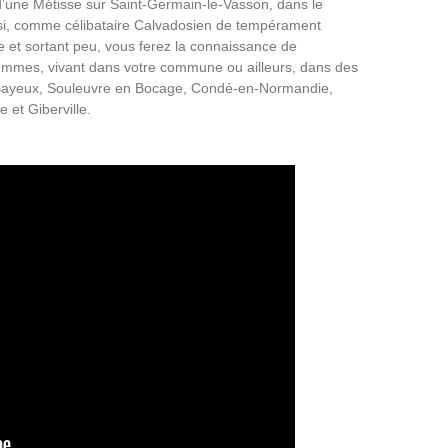
d’une Métisse sur Saint-Germain-le-Vasson, dans le
si, comme célibataire Calvadosien de tempérament
de et sortant peu, vous ferez la connaissance de
mmes, vivant dans votre commune ou ailleurs, dans des
Bayeux, Souleuvre en Bocage, Condé-en-Normandie,
 et Giberville.