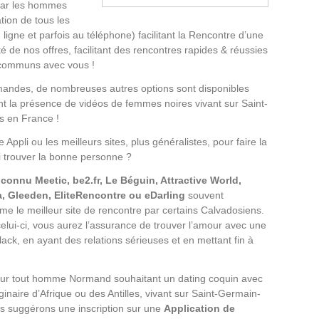
 par les hommes
ion de tous les
igne et parfois au téléphone) facilitant la Rencontre d’une
 de nos offres, facilitant des rencontres rapides & réussies
 communs avec vous !
andes, de nombreuses autres options sont disponibles
t la présence de vidéos de femmes noires vivant sur Saint-
s en France !
ppli ou les meilleurs sites, plus généralistes, pour faire la
i trouver la bonne personne ?
 connu Meetic, be2.fr, Le Béguin, Attractive World,
a, Gleeden, EliteRencontre ou eDarling
souvent
e le meilleur site de rencontre par certains Calvadosiens.
celui-ci, vous aurez l’assurance de trouver l’amour avec une
ack, en ayant des relations sérieuses et en mettant fin à
ur tout homme Normand souhaitant un dating coquin avec
inaire d’Afrique ou des Antilles, vivant sur Saint-Germain-
s suggérons une inscription sur une
Application de