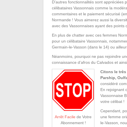
D’autres fonctionnalités sont appréciées
célibataires Vassonnais comme la modérat
commentaires et le paiement sécurisé (en l
Normande ! Vous aimerez aussi la diversité
avec des Vassonnaises ayant des points
En plus de chatter avec ces femmes Norm
pour un célibataire Vassonnais, notammen
Germain-le-Vasson (dans le 14) ou ailleur
Néanmoins, pourquoi ne pas rejoindre une A
connaissance d’afros du Calvados et ains
Citons le très
Parship, Oulf
considéré comm
En rejoignant 
Vassonnaise Bl
votre célibat !
Cependant, po
une femme orig
Arrêt Facile
de Votre
le-Vasson, nou
Abonnement !