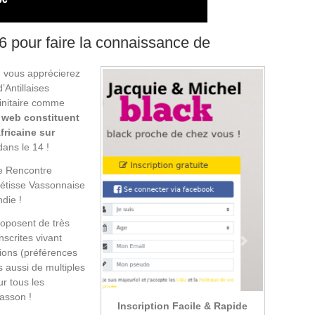
26 pour faire la connaissance de
 vous apprécierez
’Antillaises
finitaire comme
 web constituent
fricaine sur
ans le 14 !
ne Rencontre
étisse Vassonnaise
die !
roposent de très
scrites vivant
tions (préférences
 aussi de multiples
ur tous les
Vasson !
Inscription Facile & Rapide