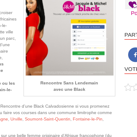
croiser
Po
fricaines
-le-
e ville
PAR
un parc,
d’une
aire
e,
us
VOTR
ue
Rencontre Sans Lendemain
e ou les
avec une Black
in-le-
la Rencontre d’une Black Calvadosienne si vous promenez
 ou faire vos courses dans une commune limitrophe comme
agne
,
Urville
,
Soumont-Saint-Quentin
,
Fontaine-le-Pin
,
t sur une belle femme originaire d’Afrique francophone (du