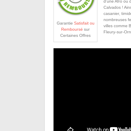
d’une Afro ou 
Calvados ! Ain
casanier, timi
nombreuses fe
Garantie
Satisfait ou
villes comme 
Remboursé
sur
Fleury-sur-Orne
Certaines Offres