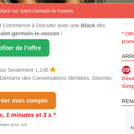
 Black sur Saint-Germain-le-Vasson
t Commence à Discuter avec une
Black
dès
aint-germain-le-vasson
!
* Off
promo
ofiter de l'offre
ARRÊ
our Seulement 1,14€
 Démarre des Conversations Illimitées. Discrets
Désa
Simp
éer mon compte
REN
s, 1 minutes et 2 s *
wipe pour voir