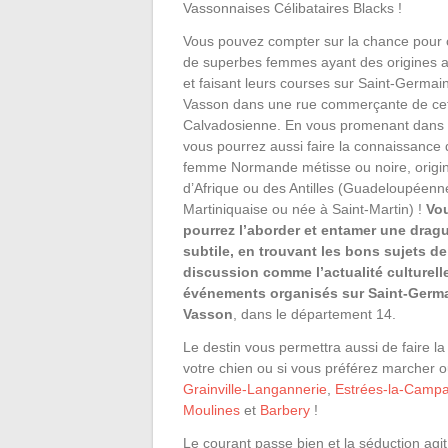
Vassonnaises Célibataires Blacks !
Vous pouvez compter sur la chance pour 
de superbes femmes ayant des origines a
et faisant leurs courses sur Saint-Germain
Vasson dans une rue commerçante de cett
Calvadosienne. En vous promenant dans 
vous pourrez aussi faire la connaissance 
femme Normande métisse ou noire, origin
d’Afrique ou des Antilles (Guadeloupéenn
Martiniquaise ou née à Saint-Martin) !
Vo
pourrez l’aborder et entamer une drag
subtile, en trouvant les bons sujets de
discussion comme l’actualité culturell
événements organisés sur Saint-Germa
Vasson
, dans le département 14.
Le destin vous permettra aussi de faire 
votre chien ou si vous préférez marcher
Grainville-Langannerie
,
Estrées-la-Camp
Moulines
et
Barbery
!
Le courant passe bien et la séduction agi