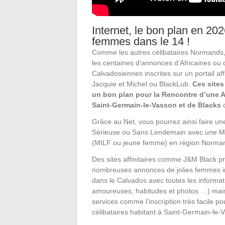
Internet, le bon plan en 20
femmes dans le 14 !
Comme les autres célibataires Normands,
les centaines d’annonces d’Africaines ou d
Calvadosiennes inscrites sur un portail af
Jacquie et Michel ou BlackLub.
Ces sites
un bon plan pour la Rencontre d’une A
Saint-Germain-le-Vasson et de Blacks
d
Grâce au Net, vous pourrez ainsi faire u
Sérieuse ou Sans Lendemain avec une M
(MILF ou jeune femme) en région Norman
Des sites affinitaires comme J&M Black p
nombreuses annonces de jolies femmes in
dans le Calvados avec toutes les informa
amoureuses, habitudes et photos …) mais
services comme l’inscription très facile po
célibataires habitant à Saint-Germain-le-