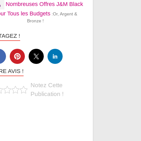
Nombreuses Offres J&M Black
ur Tous les Budgets
:Or, Argent &
Bronze !
TAGEZ !
E AVIS !
Notez Cette
Publication !