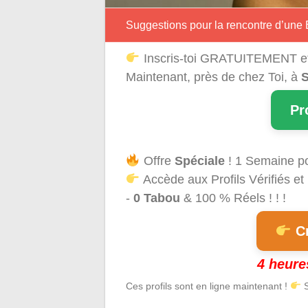
Suggestions pour la rencontre d’une
Inscris-toi GRATUITEMENT e
Maintenant, près de chez Toi, à
S
Pr
Offre
Spéciale
! 1 Semaine p
Accède aux Profils Vérifiés et
-
0 Tabou
& 100 % Réels ! ! !
Cr
4 heure
Ces profils sont en ligne maintenant !
S