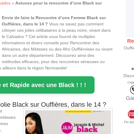
vados
»
Astuces pour la rencontre d’une Black sur
Envie de faire la Rencontre d’une Femme Black sur
Ouffières, dans le 14 ?
Vous ne savez pas comment
côtoyer ces jolies célibataires à la peau noire, vivant dans
le Calvados ? Cet article vous fournit de multiples
Re
informations et divers conseils pour Rencontrer des
Ouffi
Africaines, des Métisses ou des Afro Ouffiéroises ou vivant
dans un autre département. Découvrez ainsi des
méthodes efficaces, pour des rencontres sérieuses ou
 ailleurs dans la région Normandie!
Discr
n’ap
 et Rapide avec une Black ! ! !
Gar
ie Black sur Ouffières, dans le 14 ?
nt
 métisses
Fin de
ines
,