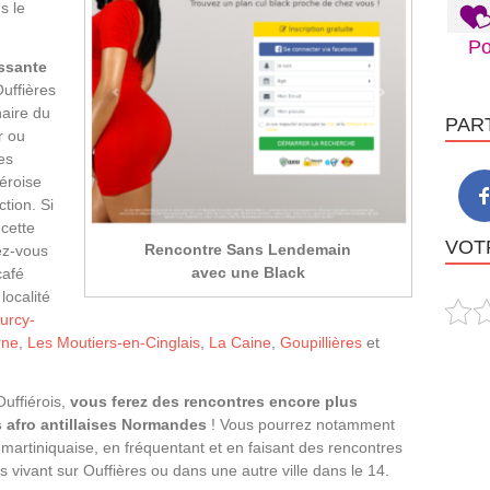
s le
Po
ssante
uffières
naire du
PAR
r ou
es
iéroise
tion. Si
cette
VOTR
Rencontre Sans Lendemain
ez-vous
avec une Black
café
ocalité
urcy-
rne
,
Les Moutiers-en-Cinglais
,
La Caine
,
Goupillières
et
uffiérois,
vous ferez des rencontres encore plus
s afro antillaises Normandes
! Vous pourrez notamment
e martiniquaise, en fréquentant et en faisant des rencontres
 vivant sur Ouffières ou dans une autre ville dans le 14.