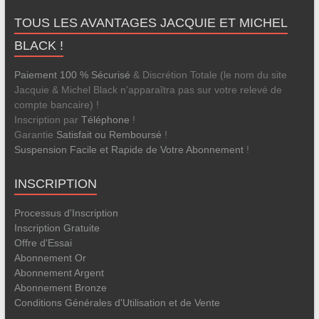
TOUS LES AVANTAGES JACQUIE ET MICHEL
BLACK !
Paiement 100 % Sécurisé
& Discrétion Totale (le nom du site
Jacquie & Michel Black n’apparaîtra pas sur votre relevé de
compte bancaire) !
Inscription par
Téléphone
!
Garantie
Satisfait ou Remboursé
!
Suspension Facile et Rapide de Votre Abonnement
!
INSCRIPTION
Processus d'Inscription
Inscription Gratuite
Offre d'Essai
Abonnement Or
Abonnement Argent
Abonnement Bronze
Conditions Générales d'Utilisation et de Vente