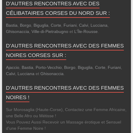
D’AUTRES RENCONTRES AVEC DES
CÉLIBATAIRES CORSES DU NORD SUR :
Bastia
,
Borgo
,
Biguglia
,
Corte
,
Furiani
,
Calvi
,
Lucciana
,
Ghisonaccia
,
Ville-di-Pietrabugno
et
L'Île-Rousse
.
D’AUTRES RENCONTRES AVEC DES FEMMES
NOIRES CORSES SUR :
Ajaccio
,
Bastia
,
Porto-Vecchio
,
Borgo
,
Biguglia
,
Corte
,
Furiani
,
Calvi
,
Lucciana
et
Ghisonaccia
.
D’AUTRES RENCONTRES AVEC DES FEMMES
NOIRES !
Sur Morosaglia (Haute-Corse), Contactez une Femme Africaine,
une Belle Afro ou Métisse !
Vous Pouvez Aussi Recevoir un Massage érotique et Sensuel
d'une Femme Noire !