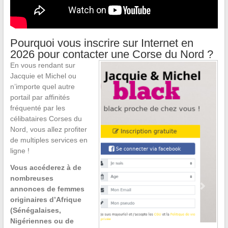
Pourquoi vous inscrire sur Internet en
2026 pour contacter une Corse du Nord ?
En vous rendant sur
Jacquie et Michel ou
n’importe quel autre
portail par affinités
fréquenté par les
célibataires Corses du
Nord, vous allez profiter
de multiples services en
ligne !
Vous accéderez à de
nombreuses
annonces de femmes
originaires d’Afrique
(Sénégalaises,
Nigériennes ou de