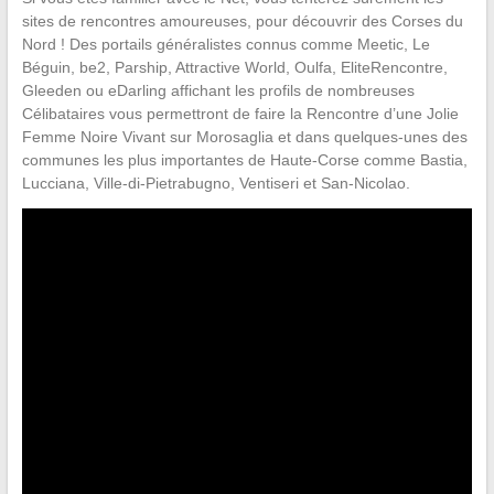
sites de rencontres amoureuses, pour découvrir des Corses du
Nord ! Des portails généralistes connus comme Meetic, Le
Béguin, be2, Parship, Attractive World, Oulfa, EliteRencontre,
Gleeden ou eDarling affichant les profils de nombreuses
Célibataires vous permettront de faire la Rencontre d’une Jolie
Femme Noire Vivant sur Morosaglia et dans quelques-unes des
communes les plus importantes de Haute-Corse comme Bastia,
Lucciana, Ville-di-Pietrabugno, Ventiseri et San-Nicolao.