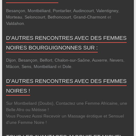
Besançon
,
Montbéliard
,
Pontarlier
,
Audincourt
,
Valentigney
,
Morteau
,
Seloncourt
,
Bethoncourt
,
Grand-Charmont
et
Valdahon
.
D’AUTRES RENCONTRES AVEC DES FEMMES
NOIRES BOURGUIGNONNES SUR :
Dijon
,
Besançon
,
Belfort
,
Chalon-sur-Saône
,
Auxerre
,
Nevers
,
Mâcon
,
Sens
,
Montbéliard
et
Dole
.
D’AUTRES RENCONTRES AVEC DES FEMMES
NOIRES !
Sur Montbeliard (Doubs), Contactez une Femme Africaine, une
Belle Afro ou Métisse !
Vous Pouvez Aussi Recevoir un Massage érotique et Sensuel
d'une Femme Noire !