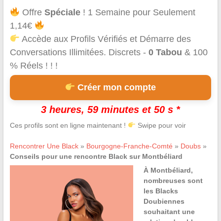
Offre
Spéciale
! 1 Semaine pour Seulement
1,14€
Accède aux Profils Vérifiés et Démarre des
Conversations Illimitées. Discrets -
0 Tabou
& 100
% Réels ! ! !
Créer mon compte
3 heures, 59 minutes et 49 s *
Ces profils sont en ligne maintenant !
Swipe pour voir
Rencontrer Une Black
»
Bourgogne-Franche-Comté
»
Doubs
»
Conseils pour une rencontre Black sur Montbéliard
À Montbéliard,
nombreuses sont
les Blacks
Doubiennes
souhaitant une