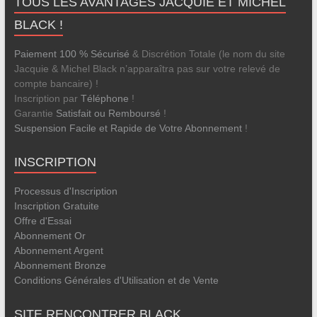
TOUS LES AVANTAGES JACQUIE ET MICHEL
BLACK !
Paiement 100 % Sécurisé
& Discrétion Totale (le nom du site
Jacquie & Michel Black n’apparaîtra pas sur votre relevé de
compte bancaire) !
Inscription par
Téléphone
!
Garantie
Satisfait ou Remboursé
!
Suspension Facile et Rapide de Votre Abonnement
!
INSCRIPTION
Processus d'Inscription
Inscription Gratuite
Offre d'Essai
Abonnement Or
Abonnement Argent
Abonnement Bronze
Conditions Générales d'Utilisation et de Vente
SITE RENCONTRER BLACK