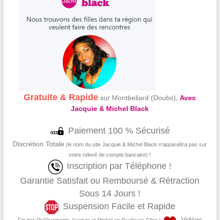
Gratuite & Rapide
sur Montbeliard (Doubs),
Avec
Jacquie & Michel Black
Paiement 100 % Sécurisé
Discrétion Totale
(le nom du site Jacquie & Michel Black n’apparaîtra pas sur
votre relevé de compte bancaire) !
Inscription par Téléphone !
Garantie Satisfait ou Remboursé & Rétraction
Sous 14 Jours !
Suspension Facile et Rapide
Vidéos
Fin des Prélèvements Jacquie et Michel en Quelques Clics !