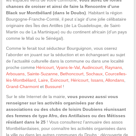
les espaces verts de votre commune,
vous aurez de fortes
chances de croiser et ainsi de faire la Rencontre d’une
Black sur Montbéliard (dans le Doubs)
. Habitant la région
Bourgogne-Franche-Comté, il peut s’agir d’une jolie célibataire
originaire des Îles des Antilles (de La Guadeloupe, de Saint-
Martin ou de La Martinique) ou du continent africain (d’un pays
comme le Mali ou le Sénégal).
Comme le ferait tout séducteur Bourguignon, vous oserez
l’aborder en jouant sur la séduction et en échangeant au sujet
de l’actualité culturelle dans la commune ou dans une localité
proche comme
Héricourt
,
Vyans-le-Val
,
Audincourt
,
Raynans
,
Arbouans
,
Sainte-Suzanne
,
Bethoncourt
,
Sochaux
,
Courcelles-
lès-Montbéliard
,
Laire
,
Exincourt
,
Héricourt
,
Issans
,
Allondans
,
Grand-Charmont
et
Bussurel
!
Sur le site Internet de la mairie,
vous pouvez aussi vous
renseigner sur les activités organisées par des
associations ou des clubs de loisirs Doubiens réunissant
des femmes de type Afro, des Antillaises ou des Métisses
résidant dans le 25
! Vous consulterez l’annuaire des assos
Montbéliardaises, pour connaître les activités organisées dans
la ville ou dans les autres communes du Doubs : découverte de