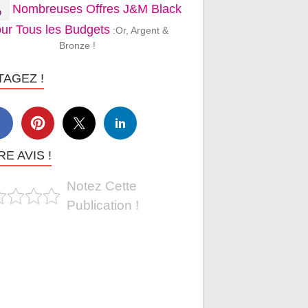
Nombreuses Offres J&M Black
ur Tous les Budgets
:Or, Argent &
Bronze !
TAGEZ !
E AVIS !
Notez Cette
Publication !