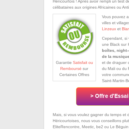
Héricourtois ! Après avoir rempli un test 
célibataires aux origines Africaines ou Anti
Vous pouvez au
villes et villa
Linzeux
et
Bla
Cependant, si 
une Black sur 
boîtes, night
de la musique 
et de draguer 
Garantie
Satisfait ou
du Mali ou du 
Remboursé
sur
votre commune 
Certaines Offres
Saint-Martin-B
Mais, si vous voulez gagner du temps e
Héricourtoises, nous vous conseillons plu
EliteRencontre, Meetic, be2 ou Le Béguin