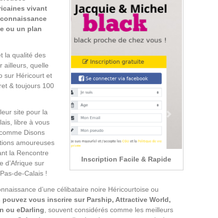
ricaines vivant
la connaissance
se ou un plan
 la qualité des
ailleurs, quelle
o sur Héricourt et
ret & toujours 100
eur site pour la
is, libre à vous
és comme Disons
ations amoureuses
nt la Rencontre
Inscription Facile & Rapide
e d’Afrique sur
Pas-de-Calais !
connaissance d’une célibataire noire Héricourtoise ou
 pouvez vous inscrire sur Parship, Attractive World,
n ou eDarling
, souvent considérés comme les meilleurs