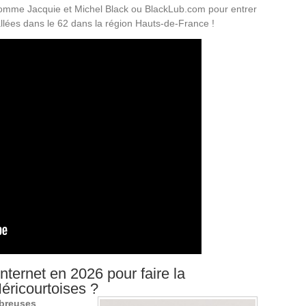
es comme Jacquie et Michel Black ou BlackLub.com pour entrer
tallées dans le 62 dans la région Hauts-de-France !
ternet en 2026 pour faire la
ricourtoises ?
mbreuses