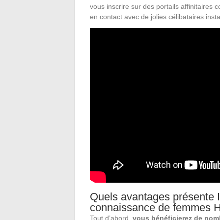
vous inscrire sur des portails affinitair
en contact avec de jolies célibataires ins
Quels avantages présente In
connaissance de femmes Hé
Tout d’abord,
vous bénéficierez de no