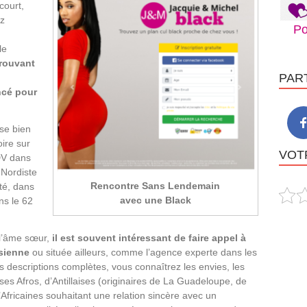
court,
ez
Po
le
trouvant
PAR
ncé pour
sse bien
ire sur
VOTR
DV dans
 Nordiste
Rencontre Sans Lendemain
té, dans
avec une Black
ns le 62
 l’âme sœur,
il est souvent intéressant de faire appel à
sienne
ou située ailleurs, comme l’agence experte dans les
 descriptions complètes, vous connaîtrez les envies, les
es Afros, d’Antillaises (originaires de La Guadeloupe, de
Africaines souhaitant une relation sincère avec un