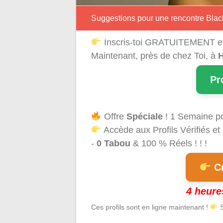
Suggestions pour une rencontre Black
Inscris-toi GRATUITEMENT e
Maintenant, près de chez Toi, à
H
Pr
Offre
Spéciale
! 1 Semaine p
Accède aux Profils Vérifiés et
-
0 Tabou
& 100 % Réels ! ! !
Cr
4 heure
Ces profils sont en ligne maintenant !
S