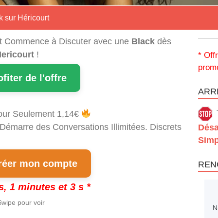
 sur Héricourt
t Commence à Discuter avec une
Black
dès
ericourt
!
* Off
promo
ofiter de l'offre
ARRÊ
our Seulement 1,14€
 Démarre des Conversations Illimitées. Discrets
Désa
Simp
éer mon compte
REN
s, 1 minutes et 2 s *
wipe pour voir