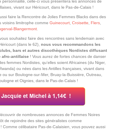
de personnalité, celle-ci vous présentera les annonces de
llaises, vivant sur Héricourt, dans le Pas-de-Calais !
ssi faire la Rencontre de Jolies Femmes Blacks dans des
ges voisins limitrophe comme
Guinecourt
,
Croisette
,
Flers
,
ngerval-Blangermont
.
vous souhaitez faire des rencontres sans lendemain avec
Héricourt (dans le 62),
nous vous recommandons les
-clubs, bars et autres discothèques Nordistes diffusant
afro-antillaise
! Vous aurez de fortes chances de danser
des femmes Nordistes, qu’elles soient Africaines (du Niger,
Rwanda) ou nées dans les Antilles françaises, vivant dans
ou sur Boulogne-sur-Mer, Bruay-la-Buissière, Outreau,
oulogne et Oignies, dans le Pas-de-Calais !
t découvrir de nombreuses annonces de Femmes Noires
tôt de rejoindre des sites généralistes comme
 ! Comme célibataire Pas-de-Calaisien, vous pouvez aussi