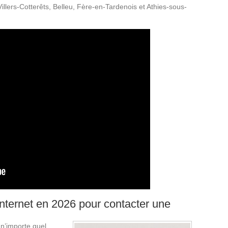
llers-Cotterêts, Belleu, Fère-en-Tardenois et Athies-sous-
Internet en 2026 pour contacter une
 n’importe quel