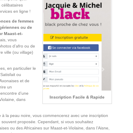
s célibataires
ervices en ligne !
onces de femmes
igériennes ou de
ur Maast-et-
ais, vous
 photos d’afro ou de
ville (ou village)
s, en particulier le
Satisfait ou
 Axonaises et de
rire un
Rencontre d’une
Inscription Facile & Rapide
Violaine, dans
e à la peau noire, vous commencerez avec une inscription
i, souvent proposée. Cependant, si vous souhaitez
aises ou des Africaines sur Maast-et-Violaine, dans l’Aisne,