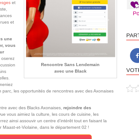
esges
et
ste,
Po
hances
rues et
PAR
ns une
r, vous
ur
s oserez
Rencontre Sans Lendemain
scussion
VOTR
avec une Black
ins
elles.
meniez
n parc, les opportunités de rencontres avec des Axonaises
ontre avec des Blacks Axonaises,
rejoindre des
Que vous aimiez la culture, les cours de cuisine, les
z ainsi assouvir un centre d’intérêt tout en faisant la
r Maast-et-Violaine, dans le département 02 !