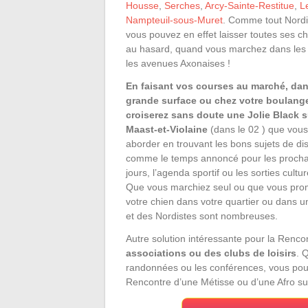
Housse
,
Serches
,
Arcy-Sainte-Restitue
,
L
Nampteuil-sous-Muret
. Comme tout Nordi
vous pouvez en effet laisser toutes ses c
au hasard, quand vous marchez dans les 
les avenues Axonaises !
En faisant vos courses au marché, da
grande surface ou chez votre boulange
croiserez sans doute une Jolie Black s
Maast-et-Violaine
(dans le 02 ) que vou
aborder en trouvant les bons sujets de di
comme le temps annoncé pour les procha
jours, l’agenda sportif ou les sorties cultur
Que vous marchiez seul ou que vous pro
votre chien dans votre quartier ou dans u
et des Nordistes sont nombreuses.
Autre solution intéressante pour la Renc
associations ou des clubs de loisirs
. 
randonnées ou les conférences, vous pourre
Rencontre d’une Métisse ou d’une Afro su