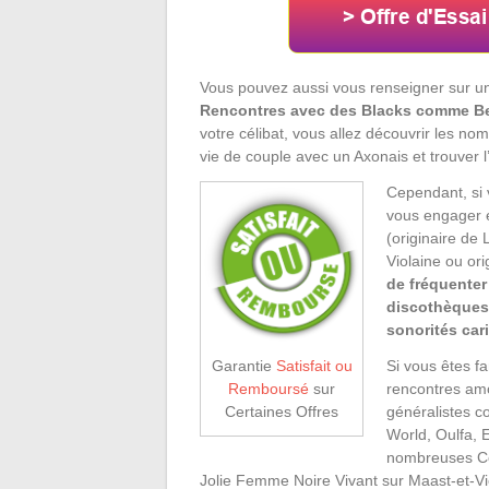
Vous pouvez aussi vous renseigner sur 
Rencontres avec des Blacks comme B
votre célibat, vous allez découvrir les 
vie de couple avec un Axonais et trouver l
Cependant, si 
vous engager e
(originaire de
Violaine ou ori
de fréquente
discothèques
sonorités ca
Si vous êtes fa
Garantie
Satisfait ou
rencontres amo
Remboursé
sur
généralistes c
Certaines Offres
World, Oulfa, E
nombreuses Cél
Jolie Femme Noire Vivant sur Maast-et-V