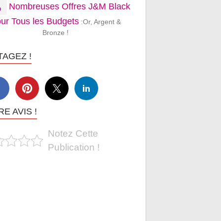
Nombreuses Offres J&M Black
ur Tous les Budgets
:Or, Argent &
Bronze !
TAGEZ !
E AVIS !
Notez Cette
Publication !