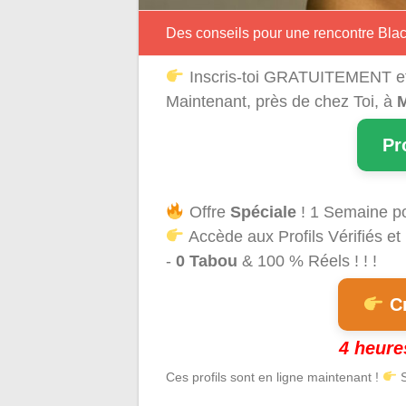
Des conseils pour une rencontre Blac
Inscris-toi GRATUITEMENT e
Maintenant, près de chez Toi, à
M
Pr
Offre
Spéciale
! 1 Semaine p
Accède aux Profils Vérifiés et
-
0 Tabou
& 100 % Réels ! ! !
Cr
4 heure
Ces profils sont en ligne maintenant !
S