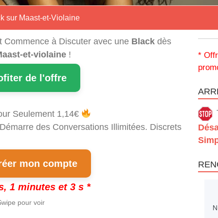
k sur Maast-et-Violaine
t Commence à Discuter avec une
Black
dès
aast-et-violaine
!
* Off
promo
ofiter de l'offre
ARRÊ
our Seulement 1,14€
 Démarre des Conversations Illimitées. Discrets
Désa
Simp
éer mon compte
REN
s, 1 minutes et 2 s *
wipe pour voir