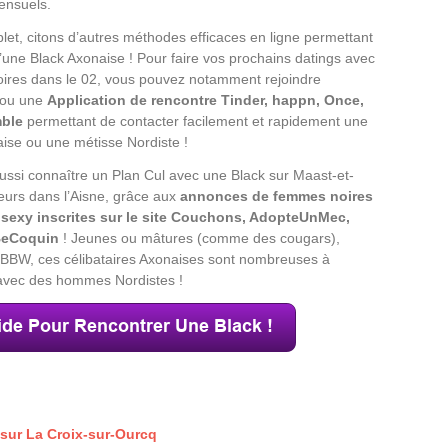
mensuels.
let, citons d’autres méthodes efficaces en ligne permettant
’une Black Axonaise ! Pour faire vos prochains datings avec
ires dans le 02, vous pouvez notamment rejoindre
 ou une
Application de rencontre Tinder, happn, Once,
mble
permettant de contacter facilement et rapidement une
laise ou une métisse Nordiste !
ssi connaître un Plan Cul avec une Black sur Maast-et-
leurs dans l’Aisne, grâce aux
annonces de femmes noires
sexy inscrites sur le site Couchons, AdopteUnMec,
 BeCoquin
! Jeunes ou mâtures (comme des cougars),
u BBW, ces célibataires Axonaises sont nombreuses à
avec des hommes Nordistes !
sur La Croix-sur-Ourcq