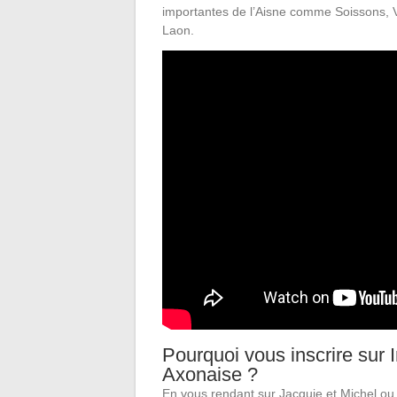
importantes de l’Aisne comme Soissons, Vi
Laon.
Pourquoi vous inscrire sur 
Axonaise ?
En vous rendant sur Jacquie et Michel ou