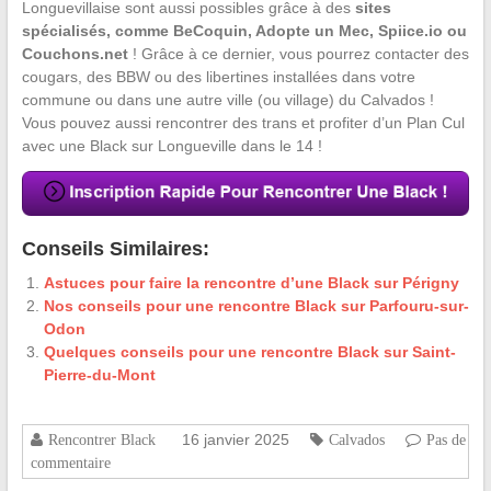
Longuevillaise sont aussi possibles grâce à des
sites
spécialisés, comme BeCoquin, Adopte un Mec, Spiice.io ou
Couchons.net
! Grâce à ce dernier, vous pourrez contacter des
cougars, des BBW ou des libertines installées dans votre
commune ou dans une autre ville (ou village) du Calvados !
Vous pouvez aussi rencontrer des trans et profiter d’un Plan Cul
avec une Black sur Longueville dans le 14 !
Conseils Similaires:
Astuces pour faire la rencontre d’une Black sur Périgny
Nos conseils pour une rencontre Black sur Parfouru-sur-
Odon
Quelques conseils pour une rencontre Black sur Saint-
Pierre-du-Mont
16 janvier 2025
Rencontrer Black
Calvados
Pas de
commentaire