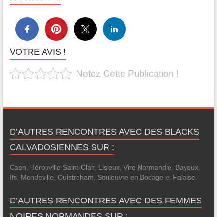
VOTRE AVIS !
Notez Cette Publication !
D’AUTRES RENCONTRES AVEC DES BLACKS
CALVADOSIENNES SUR :
Caen
,
Hérouville-Saint-Clair
,
Lisieux
,
Vire Normandie
,
Bayeux
,
Ifs
,
Mondeville
,
Ouistreham
,
Souleuvre en Bocage
et
Falaise
.
D’AUTRES RENCONTRES AVEC DES FEMMES
NOIRES NORMANDES SUR :