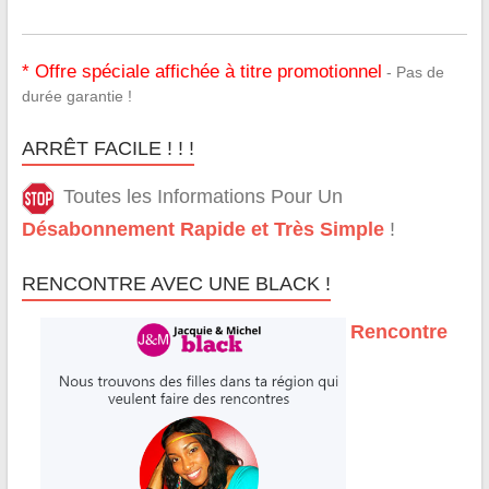
* Offre spéciale affichée à titre promotionnel
- Pas de
durée garantie !
ARRÊT FACILE ! ! !
Toutes les Informations Pour Un
Désabonnement Rapide et Très Simple
!
RENCONTRE AVEC UNE BLACK !
Rencontre