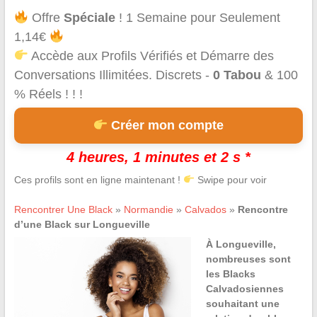
Offre
Spéciale
! 1 Semaine pour Seulement
1,14€
Accède aux Profils Vérifiés et Démarre des
Conversations Illimitées. Discrets -
0 Tabou
& 100
% Réels ! ! !
Créer mon compte
4 heures, 1 minutes et 2 s *
Ces profils sont en ligne maintenant !
Swipe pour voir
Rencontrer Une Black
»
Normandie
»
Calvados
»
Rencontre
d’une Black sur Longueville
À Longueville,
nombreuses sont
les Blacks
Calvadosiennes
souhaitant une