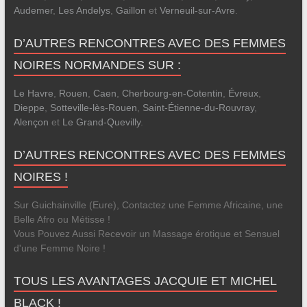
Audemer
,
Les Andelys
,
Gaillon
et
Verneuil-sur-Avre
.
D’AUTRES RENCONTRES AVEC DES FEMMES
NOIRES NORMANDES SUR :
Le Havre
,
Rouen
,
Caen
,
Cherbourg-en-Cotentin
,
Évreux
,
Dieppe
,
Sotteville-lès-Rouen
,
Saint-Étienne-du-Rouvray
,
Alençon
et
Le Grand-Quevilly
.
D’AUTRES RENCONTRES AVEC DES FEMMES
NOIRES !
Sur Guichainville (Eure), Contactez une Femme Africaine, une
Belle Afro ou Métisse !
Vous Pouvez Aussi Recevoir un Massage érotique et Sensuel
d'une Femme Noire !
TOUS LES AVANTAGES JACQUIE ET MICHEL
BLACK !