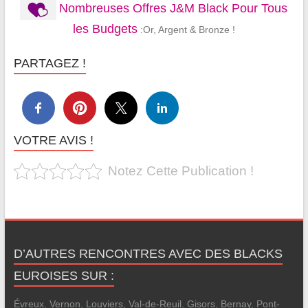
Nombreuses Offres J&M Black Pour Tous
les Budgets
:Or, Argent & Bronze !
PARTAGEZ !
VOTRE AVIS !
Notez Cette Publication !
D’AUTRES RENCONTRES AVEC DES BLACKS
EUROISES SUR :
Évreux
,
Vernon
,
Louviers
,
Val-de-Reuil
,
Gisors
,
Bernay
,
Pont-