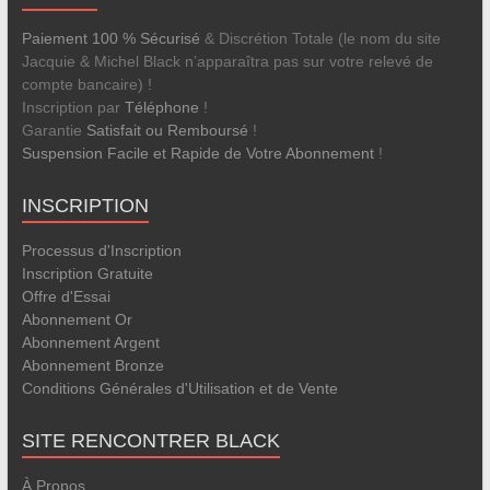
Paiement 100 % Sécurisé
& Discrétion Totale (le nom du site
Jacquie & Michel Black n’apparaîtra pas sur votre relevé de
compte bancaire) !
Inscription par
Téléphone
!
Garantie
Satisfait ou Remboursé
!
Suspension Facile et Rapide de Votre Abonnement
!
INSCRIPTION
Processus d'Inscription
Inscription Gratuite
Offre d'Essai
Abonnement Or
Abonnement Argent
Abonnement Bronze
Conditions Générales d'Utilisation et de Vente
SITE RENCONTRER BLACK
À Propos