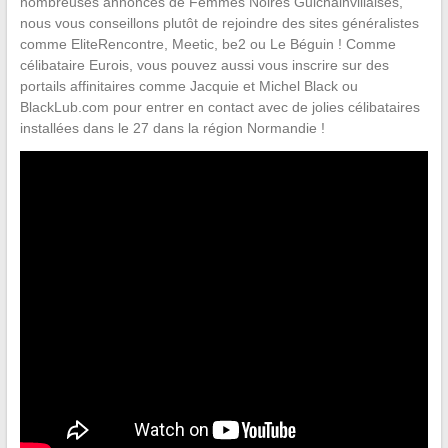
nombreuses annonces de Femmes Noires Guichainvillaises,
nous vous conseillons plutôt de rejoindre des sites généralistes
comme EliteRencontre, Meetic, be2 ou Le Béguin ! Comme
célibataire Eurois, vous pouvez aussi vous inscrire sur des
portails affinitaires comme Jacquie et Michel Black ou
BlackLub.com pour entrer en contact avec de jolies célibataires
installées dans le 27 dans la région Normandie !