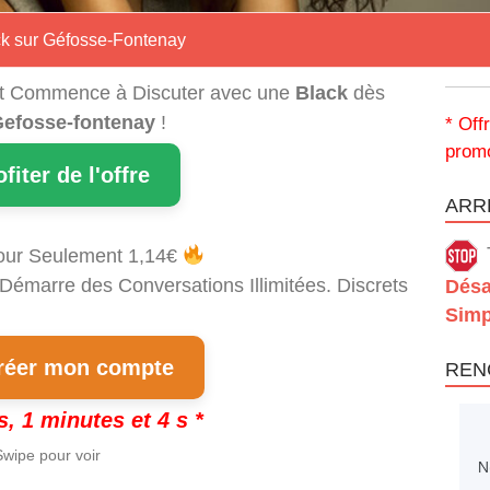
ck sur Géfosse-Fontenay
t Commence à Discuter avec une
Black
dès
efosse-fontenay
!
* Off
promo
ofiter de l'offre
ARRÊ
our Seulement 1,14€
 Démarre des Conversations Illimitées. Discrets
Désa
Simp
éer mon compte
REN
s, 1 minutes et 3 s *
wipe pour voir