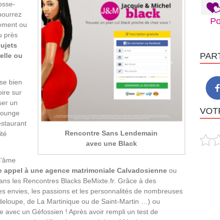
osse-
pourrez
Po
tement ou
u près
sujets
PAR
elle ou
sse bien
ire sur
ser un
VOTR
 lounge
estaurant
Rencontre Sans Lendemain
ité
avec une Black
 l’âme
ire appel à une agence matrimoniale Calvadosienne
ou
dans les Rencontres Blacks BeMixte.fr. Grâce à des
es envies, les passions et les personnalités de nombreuses
uadeloupe, de La Martinique ou de Saint-Martin …) ou
re avec un Géfossien ! Après avoir rempli un test de