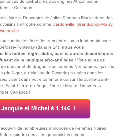
 annonces de célibataires aux origines Africaines ou
dans le Calvados !
ssi faire la Rencontre de Jolies Femmes Blacks dans des
ges voisins limitrophe comme
Cardonville
,
Grandcamp-Maisy
,
smanville
.
vous souhaitez faire des rencontres sans lendemain avec
 Géfosse-Fontenay (dans le 14),
nous vous
les boîtes, night-clubs, bars et autres discothèques
usant de la musique afro-antillaise
! Vous aurez de
s de danser et de draguer des femmes Normandes, qu’elles
nes (du Niger, du Mali ou du Rwanda) ou nées dans les
aises, vivant dans votre commune ou sur Hérouville-Saint-
lle, Saint-Pierre-en-Auge, Thue et Mue et Douvres-la-
ns le Calvados !
t découvrir de nombreuses annonces de Femmes Noires
ôt de rejoindre des sites généralistes comme