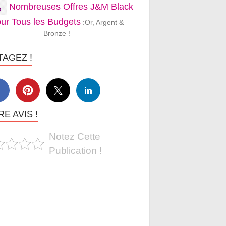
Nombreuses Offres J&M Black
ur Tous les Budgets
:Or, Argent &
Bronze !
TAGEZ !
E AVIS !
Notez Cette
Publication !