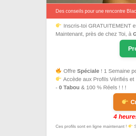
Des conseils pour une rencontre Bla
Inscris-toi GRATUITEMENT e
Maintenant, près de chez Toi, à
G
Pr
Offre
Spéciale
! 1 Semaine p
Accède aux Profils Vérifiés et
-
0 Tabou
& 100 % Réels ! ! !
Cr
4 heure
Ces profils sont en ligne maintenant !
S