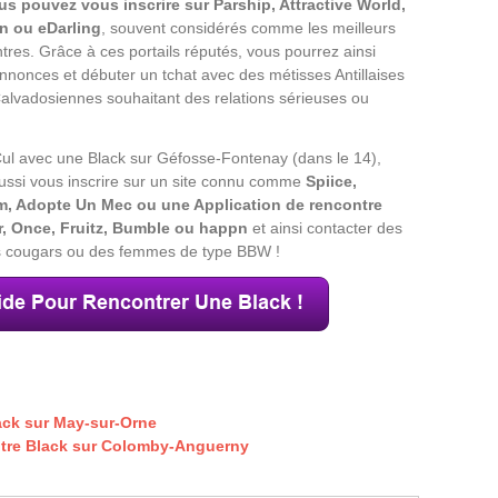
us pouvez vous inscrire sur Parship, Attractive World,
n ou eDarling
, souvent considérés comme les meilleurs
tres. Grâce à ces portails réputés, vous pourrez ainsi
annonces et débuter un tchat avec des métisses Antillaises
Calvadosiennes souhaitant des relations sérieuses ou
ul avec une Black sur Géfosse-Fontenay (dans le 14),
ssi vous inscrire sur un site connu comme
Spiice,
, Adopte Un Mec ou une Application de rencontre
, Once, Fruitz, Bumble ou happn
et ainsi contacter des
des cougars ou des femmes de type BBW !
ack sur May-sur-Orne
ntre Black sur Colomby-Anguerny