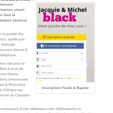
mbreuses
ricaines vivant
 faire la
lation sérieuse
 la qualité des
eurs, quelle que
r Géfosse-
souvent discret &
 téléphone.
eur site pour la
libre à vous de
comme Disons
ations amoureuses
nt la Rencontre
Inscription Facile & Rapide
e d’Afrique sur
mmune du Calvados
connaissance d’une célibataire noire Géfossienne ou