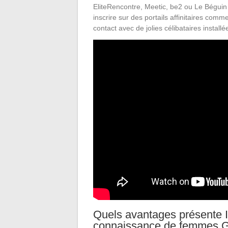
EliteRencontre, Meetic, be2 ou Le Béguin
inscrire sur des portails affinitaires co
contact avec de jolies célibataires instal
Quels avantages présente In
connaissance de femmes G