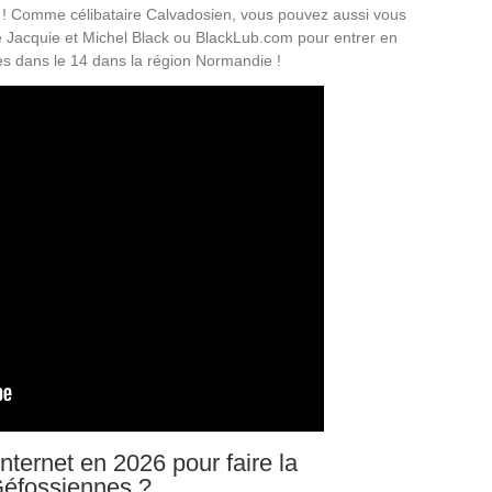
 ! Comme célibataire Calvadosien, vous pouvez aussi vous
mme Jacquie et Michel Black ou BlackLub.com pour entrer en
lées dans le 14 dans la région Normandie !
ternet en 2026 pour faire la
éfossiennes ?