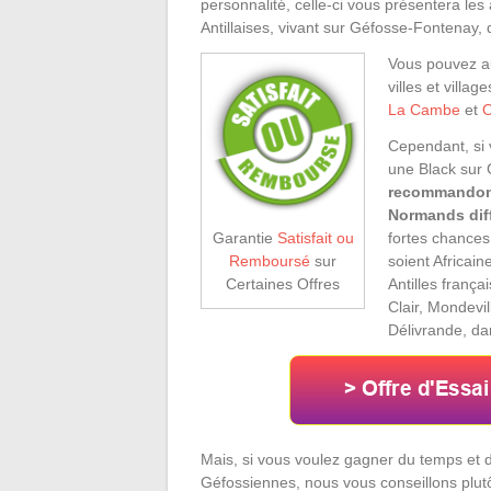
personnalité, celle-ci vous présentera les
Antillaises, vivant sur Géfosse-Fontenay, 
Vous pouvez au
villes et villa
La Cambe
et
O
Cependant, si 
une Black sur
recommandons 
Normands diff
fortes chance
Garantie
Satisfait ou
soient Africai
Remboursé
sur
Antilles franç
Certaines Offres
Clair, Mondevi
Délivrande, da
Mais, si vous voulez gagner du temps e
Géfossiennes, nous vous conseillons plut