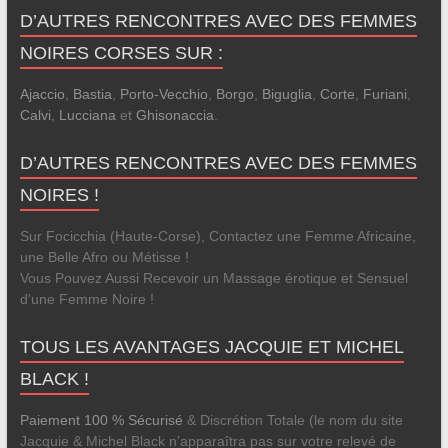
D’AUTRES RENCONTRES AVEC DES FEMMES
NOIRES CORSES SUR :
Ajaccio
,
Bastia
,
Porto-Vecchio
,
Borgo
,
Biguglia
,
Corte
,
Furiani
,
Calvi
,
Lucciana
et
Ghisonaccia
.
D’AUTRES RENCONTRES AVEC DES FEMMES
NOIRES !
Sur Focicchia (Haute-Corse), Contactez une Femme Africaine,
une Belle Afro ou Métisse !
Vous Pouvez Aussi Recevoir un Massage érotique et Sensuel
d'une Femme Noire !
TOUS LES AVANTAGES JACQUIE ET MICHEL
BLACK !
Paiement 100 % Sécurisé
& Discrétion Totale (le nom du site
Jacquie & Michel Black n’apparaîtra pas sur votre relevé de