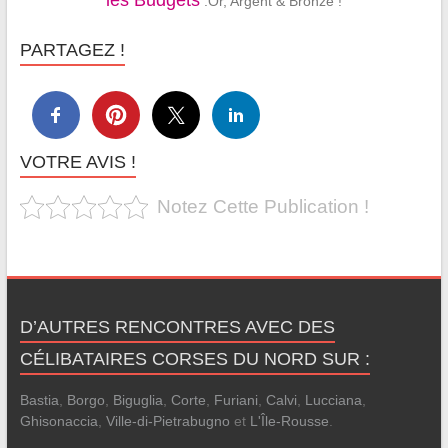
les Budgets
:Or, Argent & Bronze !
PARTAGEZ !
VOTRE AVIS !
Notez Cette Publication !
D’AUTRES RENCONTRES AVEC DES
CÉLIBATAIRES CORSES DU NORD SUR :
Bastia
,
Borgo
,
Biguglia
,
Corte
,
Furiani
,
Calvi
,
Lucciana
,
Ghisonaccia
,
Ville-di-Pietrabugno
et
L'Île-Rousse
.