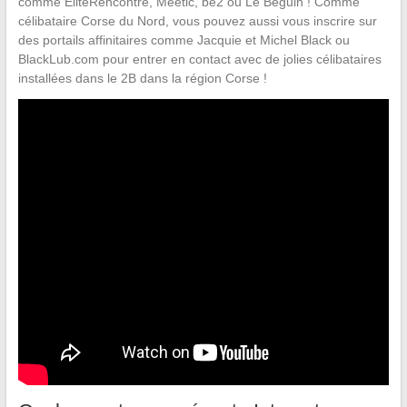
comme EliteRencontre, Meetic, be2 ou Le Béguin ! Comme
célibataire Corse du Nord, vous pouvez aussi vous inscrire sur
des portails affinitaires comme Jacquie et Michel Black ou
BlackLub.com pour entrer en contact avec de jolies célibataires
installées dans le 2B dans la région Corse !