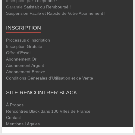
Inscription par
Téléphone
!
Garantie
Satisfait ou Remboursé
!
Suspension Facile et Rapide de Votre Abonnement
!
INSCRIPTION
Processus d'Inscription
Inscription Gratuite
Offre d'Essai
Abonnement Or
Abonnement Argent
Abonnement Bronze
Conditions Générales d'Utilisation et de Vente
SITE RENCONTRER BLACK
À Propos
Rencontres Black dans 100 Villes de France
Contact
Mentions Légales