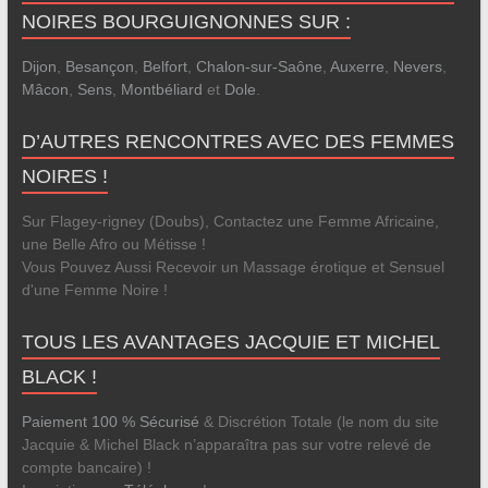
NOIRES BOURGUIGNONNES SUR :
Dijon
,
Besançon
,
Belfort
,
Chalon-sur-Saône
,
Auxerre
,
Nevers
,
Mâcon
,
Sens
,
Montbéliard
et
Dole
.
D’AUTRES RENCONTRES AVEC DES FEMMES
NOIRES !
Sur Flagey-rigney (Doubs), Contactez une Femme Africaine,
une Belle Afro ou Métisse !
Vous Pouvez Aussi Recevoir un Massage érotique et Sensuel
d'une Femme Noire !
TOUS LES AVANTAGES JACQUIE ET MICHEL
BLACK !
Paiement 100 % Sécurisé
& Discrétion Totale (le nom du site
Jacquie & Michel Black n’apparaîtra pas sur votre relevé de
compte bancaire) !