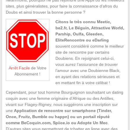
Néanmoins, pourquoi ne pas rejoindre une Appli ou les meilleurs
sites, plus généralistes, pour faire la connaissance d’afros du
Doubs et ainsi trouver la bonne personne ?
Citons le très connu Meetic,
be2.fr, Le Béguin, Attractive World,
Parship, Oulfa, Gleeden,
EliteRencontre ou eDarling
souvent considéré comme le meilleur
site de rencontre par certains
Doubiens. En rejoignant celui-ci,
vous aurez l’assurance de trouver
Arrêt Facile
de Votre
l’amour avec une Doubienne Black,
Abonnement !
en ayant des relations sérieuses et
en mettant fin à votre célibat !
Cependant, pour tout homme Bourguignon souhaitant un dating
coquin avec une femme originaire d’Afrique ou des Antilles,
vivant sur Flagey-Rigney, nous suggérons une inscription sur
une
Application de rencontre sur smartphone (Tinder,
Once, Fruitz, Bumble ou happn) ou un portail réputé
comme BeCoquin.com, Spiice.io ou Adopte Un Mec
.
D’autres sites vous permettront de tchatter en ligne avec des