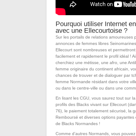
Pourquoi utiliser Internet 
avec une Ellecourtoise ?
Sur les portails de relations amoureuses pa
annonces de femmes libres Seinomarines,
Ellecourt sont nombreuses et permettront
facilement et rapidement le profil idéal ! A
cherchiez une métisse, une afro, une Anti
femme originaire du continent africain, vo
chances de trouver et de dialoguer par tch
femme Normande résidant dans votre ville
ou dans le centre-ville ou dans une comm
En lisant les CGU, vous saurez tout sur la
profils des Blacks vivant sur Ellecourt (d
76), le paiement totalement sécurisé, la ga
Remboursé et diverses options payantes
de Blacks Normandes !
Comme d’autres Normands, vous pouvez a