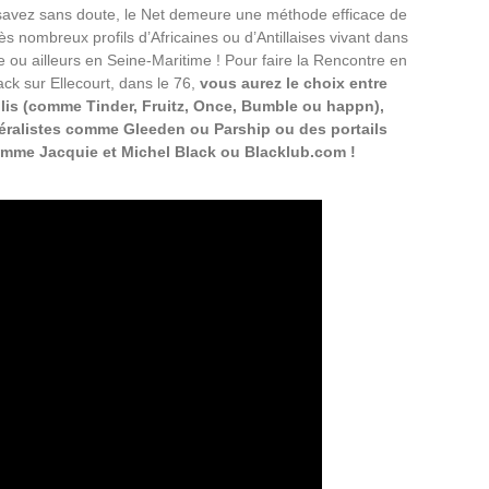
 savez sans doute, le Net demeure une méthode efficace de
ès nombreux profils d’Africaines ou d’Antillaises vivant dans
ou ailleurs en Seine-Maritime ! Pour faire la Rencontre en
ack sur Ellecourt, dans le 76,
vous aurez le choix entre
lis (comme Tinder, Fruitz, Once, Bumble ou happn),
éralistes comme Gleeden ou Parship ou des portails
comme Jacquie et Michel Black ou Blacklub.com !