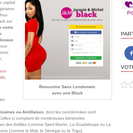
e capital
ginaires
Po
 Vous
ack sur
e votre
PAR
u
locaux
vous
 vous
s,
VOTR
eux-
sle
,
Rencontre Sans Lendemain
avec une Black
 en
icaines ou Antillaises
, dont les coordonnées sont
ie. Celles-ci comptent de nombreuses bénévoles
aises des Antilles (comme Saint-Martin, La Guadeloupe ou La
hone (comme le Mali, le Sénégal ou le Togo).