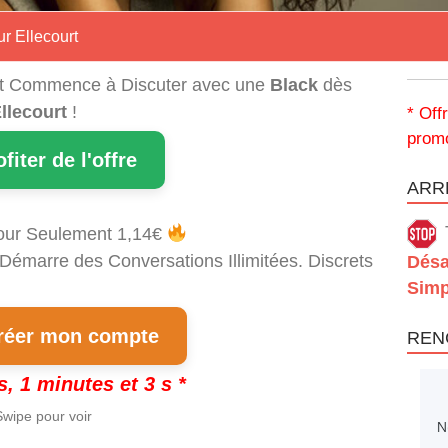
r Ellecourt
t Commence à Discuter avec une
Black
dès
llecourt
!
* Off
promo
ofiter de l'offre
ARRÊ
our Seulement 1,14€
 Démarre des Conversations Illimitées. Discrets
Désa
Simp
éer mon compte
REN
s, 1 minutes et 2 s *
wipe pour voir