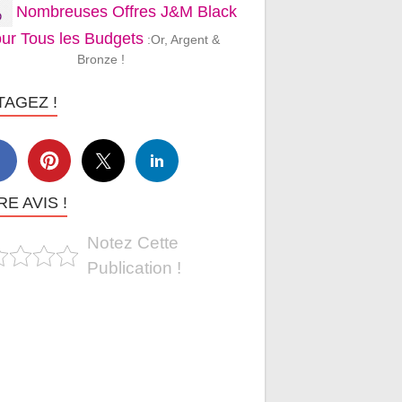
Nombreuses Offres J&M Black
ur Tous les Budgets
:Or, Argent &
Bronze !
TAGEZ !
E AVIS !
Notez Cette
Publication !