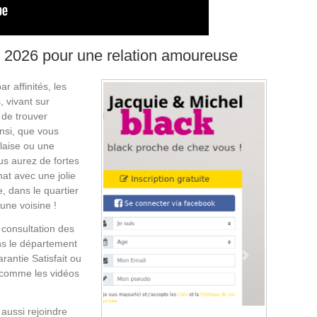
en 2026 pour une relation amoureuse
r affinités, les
 vivant sur
 de trouver
insi, que vous
llaise ou une
us aurez de fortes
at avec une jolie
, dans le quartier
une voisine !
 consultation des
ans le département
rantie Satisfait ou
 comme les vidéos
ussi rejoindre