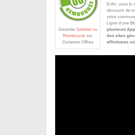
Enfin, vous le
découvrir de tr
votre commune 
Ligne d’une Bl
plusieurs App
Garantie
Satisfait ou
des sites gén
Remboursé
sur
affinitaires 
Certaines Offres