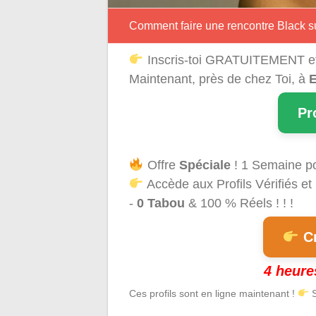
Comment faire une rencontre Black su
Inscris-toi GRATUITEMENT e
Maintenant, près de chez Toi, à
E
Pr
Offre
Spéciale
! 1 Semaine p
Accède aux Profils Vérifiés et
-
0 Tabou
& 100 % Réels ! ! !
Cr
4 heure
Ces profils sont en ligne maintenant !
S