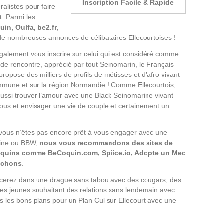
Inscription Facile & Rapide
alistes pour faire
t. Parmi les
in, Oulfa, be2.fr,
de nombreuses annonces de célibataires Ellecourtoises !
alement vous inscrire sur celui qui est considéré comme
e de rencontre, apprécié par tout Seinomarin, le Français
propose des milliers de profils de métisses et d’afro vivant
mmune et sur la région Normandie ! Comme Ellecourtois,
ussi trouver l’amour avec une Black Seinomarine vivant
ous et envisager une vie de couple et certainement un
vous n’êtes pas encore prêt à vous engager avec une
 fine ou BBW,
nous vous recommandons des sites de
oquins comme BeCoquin.com, Spiice.io, Adopte un Mec
ouchons
.
ancerez dans une drague sans tabou avec des cougars, des
es jeunes souhaitant des relations sans lendemain avec
les bons plans pour un Plan Cul sur Ellecourt avec une