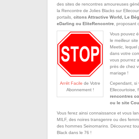
des sites de rencontres amoureuses génér
la Rencontre de Jolies Blacks sur Ellecour
portails,
citons Attractive World, Le Bégu
eDarling ou EliteRencontre
, proposant 
Vous pouvez ég
le meilleur sit
Meetic, lequel 
dans votre co
vous pourrez a
près de chez v
mariage !
Cependant, si 
Arrêt Facile
de Votre
Ellecourtoise,
Abonnement !
rencontres c
ou le site C
Vous ferez ainsi connaissance et vous l
MILF, des noires transgenre ou des femm
des hommes Seinomarins. Découvrez tous 
Black dans le 76 !