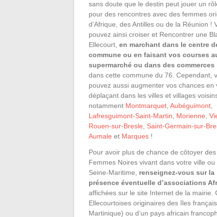
sans doute que le destin peut jouer un rôl
pour des rencontres avec des femmes ori
d’Afrique, des Antilles ou de la Réunion !
pouvez ainsi croiser et Rencontrer une Bl
Ellecourt,
en marchant dans le centre d
commune ou en faisant vos courses a
supermarché ou dans des commerces 
dans cette commune du 76. Cependant, 
pouvez aussi augmenter vos chances en
déplaçant dans les villes et villages voisin
notamment
Montmarquet
,
Aubéguimont
,
Lafresguimont-Saint-Martin
,
Morienne
,
Vi
Rouen-sur-Bresle
,
Saint-Germain-sur-Bre
Aumale
et
Marques
!
Pour avoir plus de chance de côtoyer des
Femmes Noires vivant dans votre ville ou
Seine-Maritime,
renseignez-vous sur la
présence éventuelle d’associations Afr
affichées sur le site Internet de la mair
Ellecourtoises originaires des îles franç
Martinique) ou d’un pays africain francop