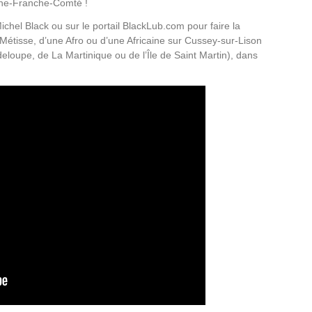
gne-Franche-Comté !
ichel Black ou sur le portail BlackLub.com pour faire la
Métisse, d’une Afro ou d’une Africaine sur Cussey-sur-Lison
eloupe, de La Martinique ou de l’Île de Saint Martin), dans