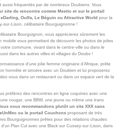
nt aussi fréquentés par de nombreux Doubiens. Vous
eur site de rencontre comme Meetic et sur le portail
 eDarling, Oulfa, Le Béguin ou Attractive World
pour la
sur-Lison, célibataire Bourguignonne !
ibataire Bourguignon, vous apprécierez sûrement les
ur mobile vous permettant de découvrir les photos de jolies
e votre commune, vivant dans le centre-ville ou dans le
ussi dans les autres villes et villages du Doubs !
connaissance d’une jolie femme originaire d’Afrique, prête
ion honnête et sincère avec un Doubien et lui proposerez
dez-vous dans un restaurant ou dans un espace vert de la
s préférez des rencontres en ligne coquines avec une
 une cougar, une BBW, une jeune ou même une trans
ous vous recommandons plutôt un site XXX sans
eUnMec ou le portail Couchons
proposant de très
res Bourguignonnes prêtes pour des relations chaudes
r d’un Plan Cul avec une Black sur Cussey-sur-Lison, dans