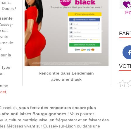
rnans,
u Doubs !
Po
ssante
Cussey-
e est
PAR
votre
urez de
k
sur la
VOTR
e Type
Rencontre Sans Lendemain
un
avec une Black
comme
det
,
Cussetois,
vous ferez des rencontres encore plus
s afro antillaises Bourguignonnes
! Vous pourrez
u la culture martiniquaise, en fréquentant et en faisant des
 des Métisses vivant sur Cussey-sur-Lison ou dans une