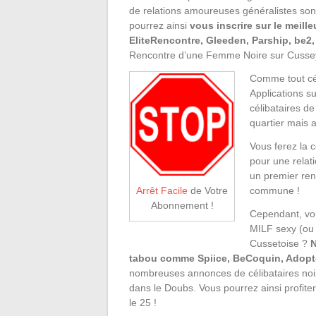
de relations amoureuses généralistes so
pourrez ainsi
vous inscrire sur le meill
EliteRencontre, Gleeden, Parship, be2,
Rencontre d’une Femme Noire sur Cussey-
Comme tout cél
Applications s
célibataires d
quartier mais a
Vous ferez la 
pour une relat
un premier ren
commune !
Arrêt Facile
de Votre
Abonnement !
Cependant, vou
MILF sexy (ou
Cussetoise ?
N
tabou comme Spiice, BeCoquin, Adopt
nombreuses annonces de célibataires noi
dans le Doubs. Vous pourrez ainsi profite
le 25 !