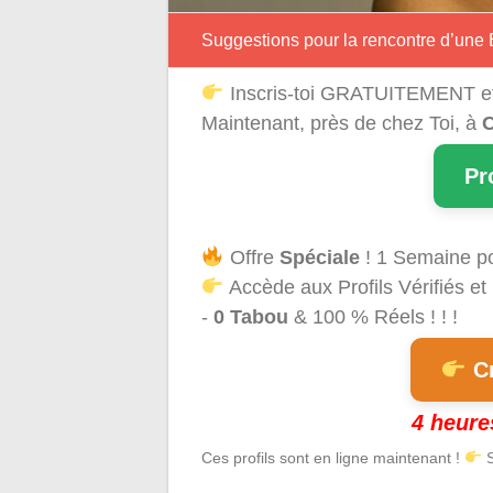
Suggestions pour la rencontre d’une 
Inscris-toi GRATUITEMENT e
Maintenant, près de chez Toi, à
C
Pr
Offre
Spéciale
! 1 Semaine p
Accède aux Profils Vérifiés et
-
0 Tabou
& 100 % Réels ! ! !
Cr
4 heure
Ces profils sont en ligne maintenant !
S