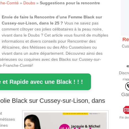
che-Comté
»
Doubs
»
Suggestions pour la rencontre
Envie de faire la Rencontre d’une Femme Black sur
Cussey-sur-Lison, dans le 25 ?
Vous ne savez pas
comment côtoyer ces jolies célibataires à la peau noire,
vivant dans le Doubs ? Cet article vous fournit de multiples
Re
informations et divers conseils pour Rencontrer des
Cus
Africaines, des Métisses ou des Afro Cussetoises ou
vivant dans un autre département. Découvrez ainsi des
sérieuses ou coquines avec des Blacks sur Cussey-sur-
gne-Franche-Comté!
Discr
n’ap
 et Rapide avec une Black ! ! !
Gar
lie Black sur Cussey-sur-Lison, dans
nt
Fin de
 métisses
ines