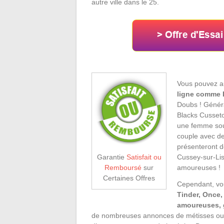
autre ville dans le 25.
Vous pouvez a
ligne comme 
Doubs ! Généra
Blacks Cusseto
une femme souh
couple avec de
présenteront d
Cussey-sur-Lis
Garantie
Satisfait ou
amoureuses !
Remboursé
sur
Certaines Offres
Cependant, vo
Tinder, Once,
amoureuses, g
de nombreuses annonces de métisses ou 