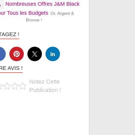
Nombreuses Offres J&M Black
ur Tous les Budgets
:Or, Argent &
Bronze !
TAGEZ !
E AVIS !
Notez Cette
Publication !