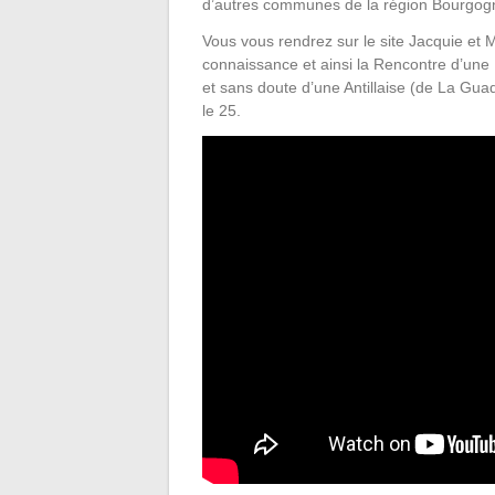
d’autres communes de la région Bourgo
Vous vous rendrez sur le site Jacquie et M
connaissance et ainsi la Rencontre d’une 
et sans doute d’une Antillaise (de La Guad
le 25.