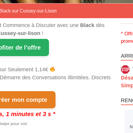
Black sur Cussey-sur-Lison
t Commence à Discuter avec une
Black
dès
ussey-sur-lison
!
* Off
promo
ofiter de l'offre
ARRÊ
our Seulement 1,14€
 Démarre des Conversations Illimitées. Discrets
Désa
Simp
éer mon compte
REN
s, 1 minutes et 2 s *
wipe pour voir