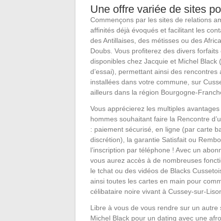
Une offre variée de sites p
Commençons par les sites de relations 
affinités déjà évoqués et facilitant les con
des Antillaises, des métisses ou des Afric
Doubs. Vous profiterez des divers forfai
disponibles chez Jacquie et Michel Black 
d’essai), permettant ainsi des rencontre
installées dans votre commune, sur Cusse
ailleurs dans la région Bourgogne-Franc
Vous apprécierez les multiples avantages 
hommes souhaitant faire la Rencontre d’
: paiement sécurisé, en ligne (par carte b
discrétion), la garantie Satisfait ou Remb
l’inscription par téléphone ! Avec un abo
vous aurez accès à de nombreuses fonct
le tchat ou des vidéos de Blacks Cusseto
ainsi toutes les cartes en main pour co
célibataire noire vivant à Cussey-sur-Liso
Libre à vous de vous rendre sur un autre 
Michel Black pour un dating avec une afro,