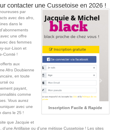
our contacter une Cussetoise en 2026 !
amoureuses par
tacts avec des afro,
aines dans le
ts d’abonnements
(avec une offre
s avec des femmes
y-sur-Lison et
he-Comté !
offerts aux
une Afro Doubienne
ancaire, en toute
oursé ou
nnement payant,
ionnalités comme
ises. Vous aurez
mmuniquer avec une
Inscription Facile & Rapide
n dans le 25 !
site que Jacquie et
 d’une Antillaise ou d’une métisse Cussetoise ! Les sites