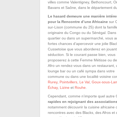
villes comme Valentigney, Bethoncourt, O
Bavans et Saône, dans le département d
Le hasard demeure une manière intére
pour la Rencontre d’une Africaine
sur 
sur-Lison (commune du 25) dont la famill
originaire du Congo ou du Sénégal. Dans 
quartier ou dans un supermarché, vous a
fortes chances d’apercevoir une jolie Blac
Cussetoise que vous aborderez en jouant 
séduction. Si le courant passe bien, vous
proposerez à cette Femme Métisse ou d
Afro un rendez-vous dans un restaurant, 
lounge bar ou un café sympa dans votre
commune ou dans une localité voisine 
Rurey
,
Pointvillers
,
Le Val
,
Goux-sous-Lan
Échay
,
Lizine
et
Rouhe
.
Cependant, comme n’importe quel autre 
rapides en rejoignant des association
notamment découvrir la cuisine africaine o
rencontres avec des Blacks, des Afros et