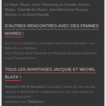
Le Havre
,
Rouen
,
Caen
,
Cherbourg-en-Cotentin
,
Évreux
,
Dieppe
,
Sotteville-lès-Rouen
,
Saint-Étienne-du-Rouvray
,
Alençon
et
Le Grand-Quevilly
.
D’AUTRES RENCONTRES AVEC DES FEMMES
NOIRES !
Sur Crocy (Calvados), Contactez une Femme Africaine, une
Belle Afro ou Métisse !
Vous Pouvez Aussi Recevoir un Massage érotique et Sensuel
d'une Femme Noire !
TOUS LES AVANTAGES JACQUIE ET MICHEL
BLACK !
Paiement 100 % Sécurisé
& Discrétion Totale (le nom du site
Jacquie & Michel Black n’apparaîtra pas sur votre relevé de
compte bancaire) !
Inscription par
Téléphone
!