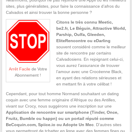
Néanmoins, pourquoi ne pas rejoindre une Appli ou les meilleurs
sites, plus généralistes, pour faire la connaissance d’afros du
Calvados et ainsi trouver la bonne personne ?
Citons le très connu Meetic,
be2.fr, Le Béguin, Attractive World,
Parship, Oulfa, Gleeden,
EliteRencontre ou eDarling
souvent considéré comme le meilleur
site de rencontre par certains
Calvadosiens. En rejoignant celui-ci,
vous aurez l’assurance de trouver
Arrêt Facile
de Votre
l’amour avec une Crocéenne Black,
Abonnement !
en ayant des relations sérieuses et
en mettant fin à votre célibat !
Cependant, pour tout homme Normand souhaitant un dating
coquin avec une femme originaire d’Afrique ou des Antilles,
vivant sur Crocy, nous suggérons une inscription sur une
Application de rencontre sur smartphone (Tinder, Once,
Fruitz, Bumble ou happn) ou un portail réputé comme
BeCoquin.com, Spiice.io ou Adopte Un Mec
. D’autres sites
vous permettront de tchatter en ligne avec des femmes fines ou