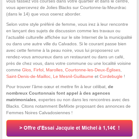
vous fassiez vos courses dans votre quartier et dans le centre,
vous apercevrez de Jolies Blacks sur Courtonne-la-Meurdrac
(dans le 14) que vous oserez aborder.
Selon votre style préféré de femme, vous irez à leur rencontre
en lançant des sujets de discussion comme les travaux ou
l’actualité culturelle affichée sur le site Internet de la municipalité
ou dans une autre ville du Calvados. Si le courant passe bien
avec cette femme à la peau noire, vous lui proposerez un
rendez-vous amoureux dans un restaurant ou dans un café,
près de chez vous, dans votre commune ou une localité voisine
comme
Glos
,
Firfol
,
Marolles
,
Courtonne-les-Deux-Églises
,
Saint-Denis-de-Mailloc
,
Le Mesnil-Guillaume
et
Cordebugle
!
Pour trouver l’âme-sœur et mettre fin à leur célibat,
de
nombreux Courtonnais font appel à des agences
matrimoniales
, expertes ou non dans les rencontres avec des
Blacks. Citons notamment BeMixte proposant des annonces de
Femmes Noires Calvadosiennes !