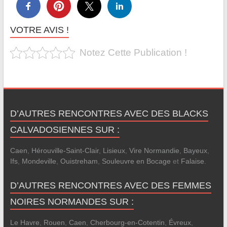
VOTRE AVIS !
Notez Cette Publication !
D’AUTRES RENCONTRES AVEC DES BLACKS
CALVADOSIENNES SUR :
Caen
,
Hérouville-Saint-Clair
,
Lisieux
,
Vire Normandie
,
Bayeux
,
Ifs
,
Mondeville
,
Ouistreham
,
Souleuvre en Bocage
et
Falaise
.
D’AUTRES RENCONTRES AVEC DES FEMMES
NOIRES NORMANDES SUR :
Le Havre
,
Rouen
,
Caen
,
Cherbourg-en-Cotentin
,
Évreux
,