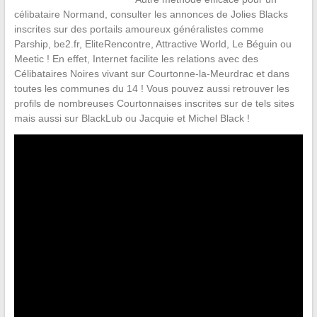
célibataire Normand, consulter les annonces de Jolies Blacks
inscrites sur des portails amoureux généralistes comme
Parship, be2.fr, EliteRencontre, Attractive World, Le Béguin ou
Meetic ! En effet, Internet facilite les relations avec des
Célibataires Noires vivant sur Courtonne-la-Meurdrac et dans
toutes les communes du 14 ! Vous pouvez aussi retrouver les
profils de nombreuses Courtonnaises inscrites sur de tels sites
mais aussi sur BlackLub ou Jacquie et Michel Black !