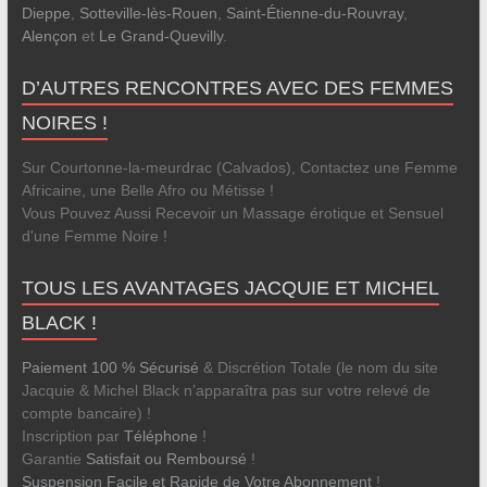
Dieppe
,
Sotteville-lès-Rouen
,
Saint-Étienne-du-Rouvray
,
Alençon
et
Le Grand-Quevilly
.
D’AUTRES RENCONTRES AVEC DES FEMMES
NOIRES !
Sur Courtonne-la-meurdrac (Calvados), Contactez une Femme
Africaine, une Belle Afro ou Métisse !
Vous Pouvez Aussi Recevoir un Massage érotique et Sensuel
d'une Femme Noire !
TOUS LES AVANTAGES JACQUIE ET MICHEL
BLACK !
Paiement 100 % Sécurisé
& Discrétion Totale (le nom du site
Jacquie & Michel Black n’apparaîtra pas sur votre relevé de
compte bancaire) !
Inscription par
Téléphone
!
Garantie
Satisfait ou Remboursé
!
Suspension Facile et Rapide de Votre Abonnement
!