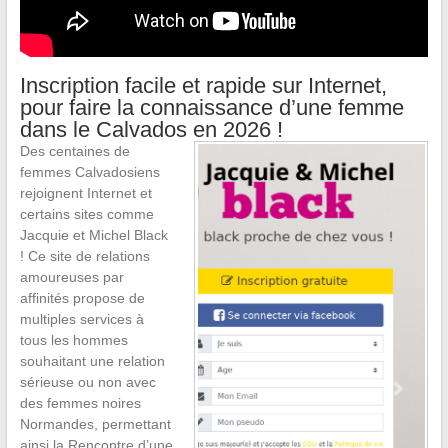
Inscription facile et rapide sur Internet,
pour faire la connaissance d’une femme
dans le Calvados en 2026 !
Des centaines de
femmes Calvadosiens
rejoignent Internet et
certains sites comme
Jacquie et Michel Black
! Ce site de relations
amoureuses par
affinités propose de
multiples services à
tous les hommes
souhaitant une relation
sérieuse ou non avec
des femmes noires
Normandes, permettant
ainsi la Rencontre d’une