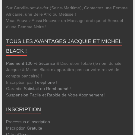
Sur Carville-pot-de-fer (Seine-Maritime), Contactez une Femme
Africaine, une Belle Afro ou Métisse !
Vous Pouvez Aussi Recevoir un Massage érotique et Sensuel
d'une Femme Noire !
TOUS LES AVANTAGES JACQUIE ET MICHEL
BLACK !
Paiement 100 % Sécurisé
& Discrétion Totale (le nom du site
Jacquie & Michel Black n’apparaîtra pas sur votre relevé de
compte bancaire) !
Inscription par
Téléphone
!
Garantie
Satisfait ou Remboursé
!
Suspension Facile et Rapide de Votre Abonnement
!
INSCRIPTION
Processus d'Inscription
Inscription Gratuite
Offre d'Essai