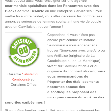
Vous pouvez aussi vous renseigner sur une
agence
matrimoniale spécialisée dans les Rencontres avec des
Blacks comme BeMixte
ou une entreprise Carvillaises ! Pour
mettre fin à votre célibat, vous allez découvrir les nombreuses
annonces sérieuses de femmes souhaitant une vie de couple
avec un Carvillais et trouver l’amour !
Cependant, si vous n’êtes pas
encore prêt comme célibataire
Seinomarin à vous engager et à
trouver l’âme-sœur avec une Afro ou
une Antillaise (originaire de La
Guadeloupe ou de La Martinique)
vivant sur Carville-Pot-de-Fer ou
originaire du continent africain,
nous
Garantie
Satisfait ou
vous recommandons de
Remboursé
sur
fréquenter des établissements
Certaines Offres
nocturnes comme des
discothèques proposant des
musiques comme du zouk ou des
sonorités caribéennes
!
Si vous êtes familier avec le Net, vous tenterez sûrement les