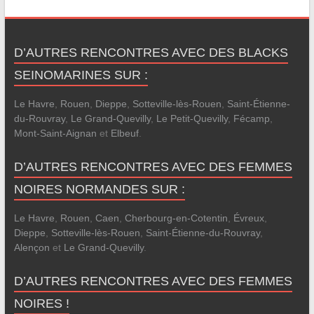
D’AUTRES RENCONTRES AVEC DES BLACKS
SEINOMARINES SUR :
Le Havre
,
Rouen
,
Dieppe
,
Sotteville-lès-Rouen
,
Saint-Étienne-
du-Rouvray
,
Le Grand-Quevilly
,
Le Petit-Quevilly
,
Fécamp
,
Mont-Saint-Aignan
et
Elbeuf
.
D’AUTRES RENCONTRES AVEC DES FEMMES
NOIRES NORMANDES SUR :
Le Havre
,
Rouen
,
Caen
,
Cherbourg-en-Cotentin
,
Évreux
,
Dieppe
,
Sotteville-lès-Rouen
,
Saint-Étienne-du-Rouvray
,
Alençon
et
Le Grand-Quevilly
.
D’AUTRES RENCONTRES AVEC DES FEMMES
NOIRES !