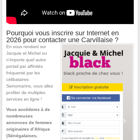
Pourquoi vous inscrire sur Internet en
2026 pour contacter une Carvillaise ?
En vous rendant sur
Jacquie et Michel ou
n’importe quel autre
portail par affinités
fréquenté par les
célibataires
Seinomarins, vous allez
profiter de multiples
services en ligne !
Vous accéderez à de
nombreuses
annonces de femmes
originaires d’Afrique
(Sénégalaises,