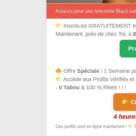
Astuces pour une rencontre Black su
Inscris-toi GRATUITEMENT e
Maintenant, près de chez Toi, à
B
Pr
Offre
Spéciale
! 1 Semaine p
Accède aux Profils Vérifiés et
-
0 Tabou
& 100 % Réels ! ! !
Cr
4 heure
Ces profils sont en ligne maintenant !
S