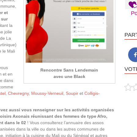
commune,
r et
Po
 sur
itant la
e jolie
PAR
 (de La
rtinique)
 le Mali
 vous
VOTR
Rencontre Sans Lendemain
n et en
avec une Black
le dans
e comme
tel
,
Chevregny
,
Moussy-Verneuil
,
Soupir
et
Colligis-
vez aussi vous renseigner sur les activités organisées
loisirs Axonais réunissant des femmes de type Afro,
nt dans le 02
! Vous consulterez l’annuaire des assos
rganisées dans la ville ou dans les autres communes de
e, initiation à la cuisine du Mali ou du Sénégal et autres