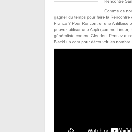
Rencontre San
Comme de nomb
gagner du temps pour faire la Rencontre
France ? Pour Rencontrer une Antillaise o
pouvez utiliser une Appli (comme Tinder,
généraliste comme Gleeden. Pensez aussi à
BlackLub.com pour découvrir les nombreu