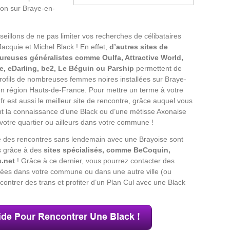
non sur Braye-en-
eillons de ne pas limiter vos recherches de célibataires
acquie et Michel Black ! En effet,
d’autres sites de
ureuses généralistes comme Oulfa, Attractive World,
e, eDarling, be2, Le Béguin ou Parship
permettent de
profils de nombreuses femmes noires installées sur Braye-
n région Hauts-de-France. Pour mettre un terme à votre
.fr est aussi le meilleur site de rencontre, grâce auquel vous
nt la connaissance d’une Black ou d’une métisse Axonaise
 votre quartier ou ailleurs dans votre commune !
 des rencontres sans lendemain avec une Brayoise sont
s grâce à des
sites spécialisés, comme BeCoquin,
.net
! Grâce à ce dernier, vous pourrez contacter des
llées dans votre commune ou dans une autre ville (ou
ncontrer des trans et profiter d’un Plan Cul avec une Black