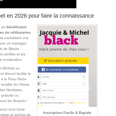
et en 2026 pour faire la connaissance
s en
bénéficiant
es de célibataires
es
souhaitant une
 voir un mariage)
ls de Blacks
 vérifiés et les
ne modération.
et Michel) ou
 discret facilite la
 à la Peau Noire
ocalité de l’Aisne.
des Nordistes,
 gratuite ou
ous les Brayois !
erez d’un tchat
Inscription Facile & Rapide
diste et parfois de