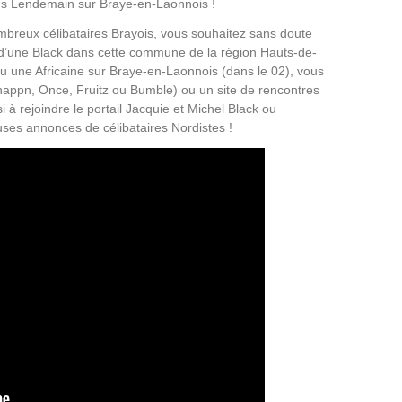
s Lendemain sur Braye-en-Laonnois !
reux célibataires Brayois, vous souhaitez sans doute
 d’une Black dans cette commune de la région Hauts-de-
u une Africaine sur Braye-en-Laonnois (dans le 02), vous
 happn, Once, Fruitz ou Bumble) ou un site de rencontres
 rejoindre le portail Jacquie et Michel Black ou
ses annonces de célibataires Nordistes !