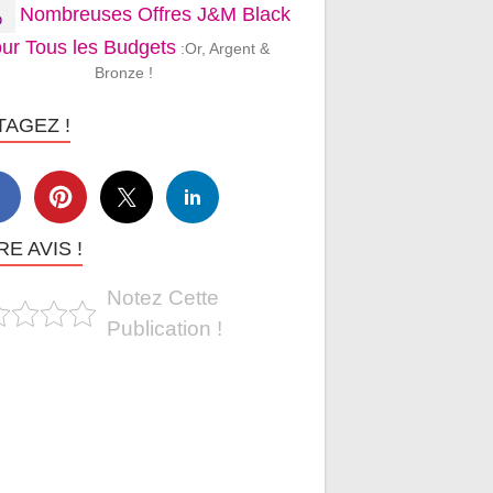
Nombreuses Offres J&M Black
ur Tous les Budgets
:Or, Argent &
Bronze !
TAGEZ !
E AVIS !
Notez Cette
Publication !