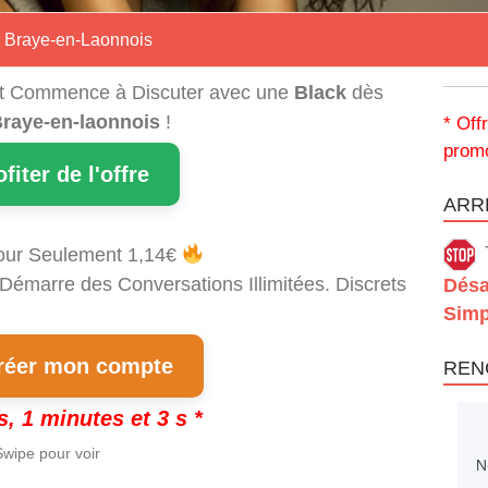
r Braye-en-Laonnois
t Commence à Discuter avec une
Black
dès
raye-en-laonnois
!
* Off
promo
ofiter de l'offre
ARRÊ
our Seulement 1,14€
 Démarre des Conversations Illimitées. Discrets
Désa
Simp
éer mon compte
REN
s, 1 minutes et 2 s *
wipe pour voir