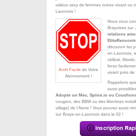
vidéos sexy de femmes noires vivant ou 
Laonnois !
Nous vous cons
Brayoises sur J
relations amo
EliteRencontr
découvrir les 
en-Laonnois, e
célibat, Meetic
ferez facileme
Arrêt Facile
de Votre
vivant près de
Abonnement !
Rappelons que
aussi possible
Adopte un Mec, Spiice.io ou Couchons
cougars, des BBW ou des libertines insta
village) de l’Aisne ! Vous pouvez aussi re
sur Braye-en-Laonnois dans le 02 !