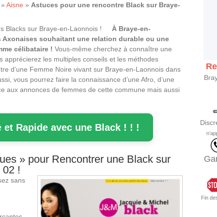
»
Aisne
»
Astuces pour une rencontre Black sur Braye-
À Braye-en-
 Axonaises souhaitant une relation durable ou une
me célibataire !
Vous-même cherchez à connaître une
 apprécierez les multiples conseils et les méthodes
Re
ontre d’une Femme Noire vivant sur Braye-en-Laonnois dans
Bray
ussi, vous pourrez faire la connaissance d’une Afro, d’une
grâce aux annonces de femmes de cette commune mais aussi
Discr
 et Rapide avec une Black ! ! !
n’ap
ues » pour Rencontrer une Black sur
Gar
 02 !
sez sans
Fin de
rçantes,