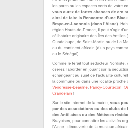
les parcs ou les espaces verts de votre 
vous aurez de fortes chances de croise
ainsi de faire la Rencontre d’une Black
Braye-en-Laonnois (dans l’Aisne)
. Hab
région Hauts-de-France, il peut s’agir d’un
célibataire originaire des Îles des Antilles
Guadeloupe, de Saint-Martin ou de La Ma
ou du continent africain (d’un pays comme
ou le Sénégal).
Comme le ferait tout séducteur Nordiste,
oserez l’aborder en jouant sur la séductio
échangeant au sujet de l’actualité culturel
la commune ou dans une localité proch
Vendresse-Beaulne
,
Pancy-Courtecon
,
Os
Crandelain
!
Sur le site Internet de la mairie,
vous pou
par des associations ou des clubs de 
des Antillaises ou des Métisses résida
Brayoises, pour connaître les activités o
l’Aisne : découverte de la musique africain