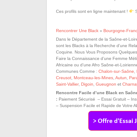
Ces profils sont en ligne maintenant !
S
Rencontrer Une Black
»
Bourgogne-Fran
Dans le Département de la Saône-et-Loi
sont les Blacks à la Recherche d’une Rel
Coquine. Nous Vous Proposons Quelques
Faire la Connaissance d’une Femme Métis
Africaine ou d’une Afro Saône-et-Loirien
Communes Comme :
Chalon-sur-Saône
,
Creusot
,
Montceau-les-Mines
,
Autun
,
Par
Saint-Vallier
,
Digoin
,
Gueugnon
et
Charna
Rencontre Facile d’une Black en Saôn
:
Paiement Sécurisé – Essai Gratuit – Ins
– Suspension Facile et Rapide de Votre 