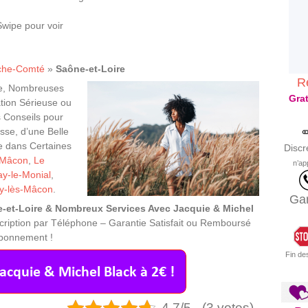
wipe pour voir
che-Comté
»
Saône-et-Loire
R
re, Nombreuses
Grat
ation Sérieuse ou
 Conseils pour
se, d’une Belle
ne dans Certaines
Discr
Mâcon
,
Le
n’ap
ay-le-Monial
,
y-lès-Mâcon
.
Gar
e-et-Loire & Nombreux Services Avec Jacquie & Michel
cription par Téléphone – Garantie Satisfait ou Remboursé
Abonnement !
Fin de
4.7/5 - (3 votes)