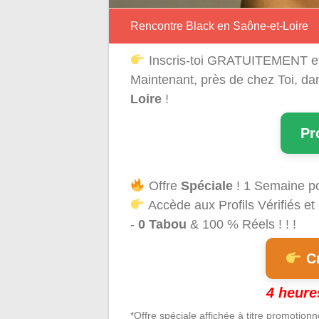
Rencontre Black en Saône-et-Loire
Inscris-toi GRATUITEMENT e
Maintenant, près de chez Toi, d
Loire
!
Pr
Offre
Spéciale
! 1 Semaine p
Accède aux Profils Vérifiés et
-
0 Tabou
& 100 % Réels ! ! !
Cr
4 heure
*Offre spéciale affichée à titre promotion