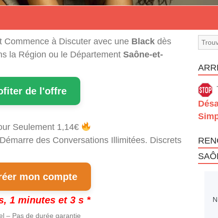
t Commence à Discuter avec une
Black
dès
ans la Région ou le Département
Saône-et-
ARRÊ
ofiter de l'offre
Désa
Simp
our Seulement 1,14€
 Démarre des Conversations Illimitées. Discrets
REN
SAÔ
éer mon compte
s, 1 minutes et 2 s *
nel – Pas de durée garantie