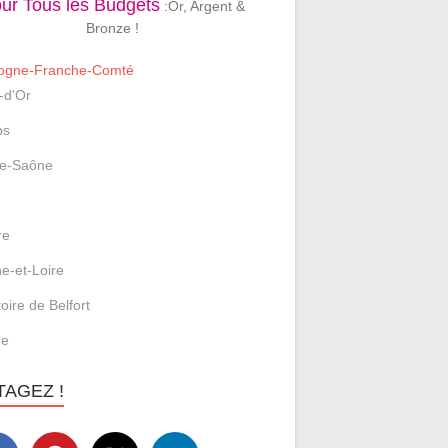
ur Tous les Budgets
:Or, Argent &
Bronze !
ogne-Franche-Comté
-d'Or
bs
e-Saône
re
e-et-Loire
toire de Belfort
ne
TAGEZ !