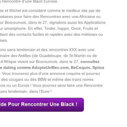
a Rencontre d’une Black Euroise.
e et Michel est considéré comme le meilleur site par de
ataires pour faire des Rencontres avec une Africaine ou
sur Bosroumois, dans le 27, signalons aussi les Applications
ur smartphone. En effet, Tinder, happn, Once, Fruitz et
ent des contacts faciles et rapides avec des métisses ou
ises.
ions sans lendemain et des rencontres XXX avec une
ginaire des Antilles (de Guadeloupe, de St-Martin ou de
 d’Afrique vivant sur Bosroumois, dans le 27,
consultez
 de dating comme AdopteUnMec.com, BeCoquin, Spiice
. Vous trouverez plus d’une annonce coquine et pourrez
F, des cougars ou des BBW et même des trans noires
s ou un Eurois ! Vous pourrez ainsi faire une Rencontre
ns lendemain, dans l’Eure !