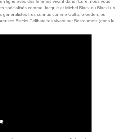
 en ligne avec des femmes vivant dans l’Eure, nous vous
es spécialisés comme Jacquie et Michel Black ou BlackLub.
es généralistes très connus comme Oulfa, Gleeden, ou
breuses Blacks Célibataires vivant sur Bosroumois (dans le