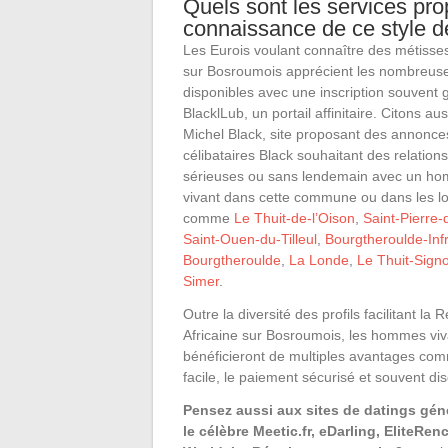
Quels sont les services prop
connaissance de ce style 
Les Eurois voulant connaître des métisses
sur Bosroumois apprécient les nombreuse
disponibles avec une inscription souvent g
BlacklLub, un portail affinitaire. Citons au
Michel Black, site proposant des annonce
célibataires Black souhaitant des relatio
sérieuses ou sans lendemain avec un 
vivant dans cette commune ou dans les lo
comme
Le Thuit-de-l’Oison
,
Saint-Pierre
Saint-Ouen-du-Tilleul
,
Bourgtheroulde-Infr
Bourgtheroulde
,
La Londe
,
Le Thuit-Signo
Simer
.
Outre la diversité des profils facilitant l
Africaine sur Bosroumois, les hommes viv
bénéficieront de multiples avantages comm
facile, le paiement sécurisé et souvent dis
Pensez aussi aux sites de datings gé
le célèbre Meetic.fr, eDarling, EliteRen