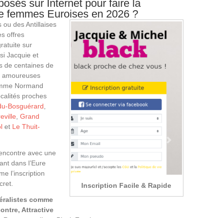
osés sur Internet pour faire la
de femmes Euroises en 2026 ?
 ou des Antillaises
s offres
ratuite sur
ssi Jacquie et
s de centaines de
ns amoureuses
homme Normand
calités proches
-du-Bosguérard
,
eville
,
Grand
l
et
Le Thuit-
a Rencontre avec une
ant dans l’Eure
e l’inscription
cret.
Inscription Facile & Rapide
néralistes comme
contre, Attractive