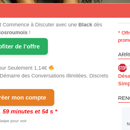
t Commence à Discuter avec une
Black
dès
Bosroumois
!
* Off
promo
ofiter de l'offre
ARRÊ
our Seulement 1,14€
 Démarre des Conversations Illimitées. Discrets
Désa
Simp
éer mon compte
REN
 59 minutes et 53 s *
wipe pour voir