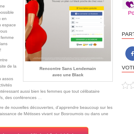
une
possible
Po
u en
un espace
vous
PAR
e femme
 dans
!
ntre
ite de la
VOTR
Rencontre Sans Lendemain
avec une Black
u assos
tivités
éressant aussi bien les femmes que tout célibataire
tifs, des conférences …
aire de nouvelles découvertes, d’apprendre beaucoup sur les
connaissance de Métisses vivant sur Bosroumois ou dans une