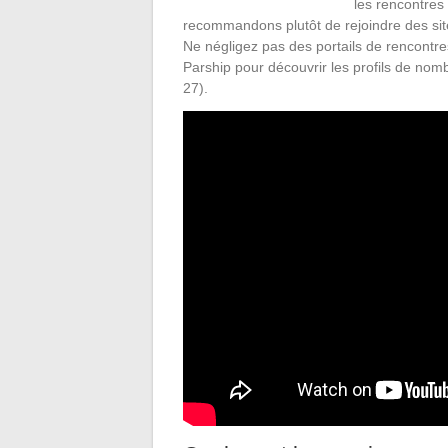
les rencontres
recommandons plutôt de rejoindre des sit
Ne négligez pas des portails de rencontr
Parship pour découvrir les profils de nom
27).