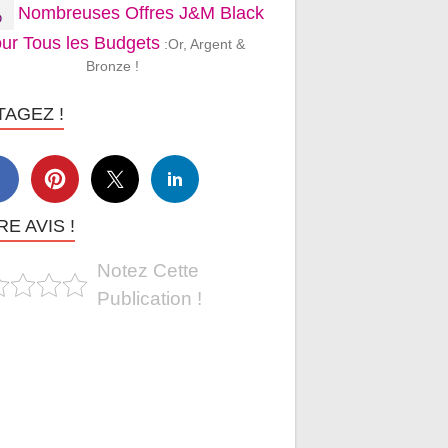
Nombreuses Offres J&M Black
ur Tous les Budgets
:Or, Argent &
Bronze !
TAGEZ !
E AVIS !
Notez Cette
Publication !