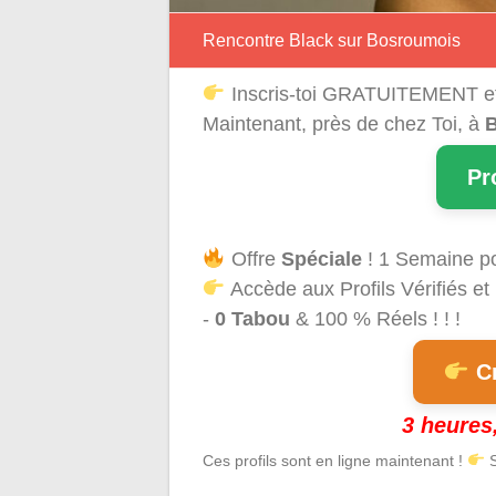
Rencontre Black sur Bosroumois
Inscris-toi GRATUITEMENT e
Maintenant, près de chez Toi, à
Pr
Offre
Spéciale
! 1 Semaine p
Accède aux Profils Vérifiés et
-
0 Tabou
& 100 % Réels ! ! !
Cr
3 heures,
Ces profils sont en ligne maintenant !
S