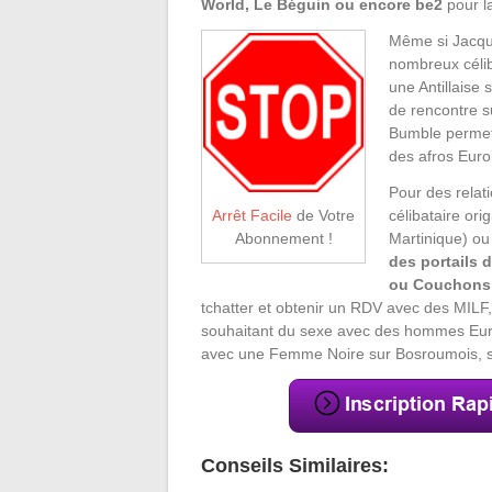
World, Le Béguin ou encore be2
pour l
Même si Jacqui
nombreux célib
une Antillaise 
de rencontre s
Bumble permett
des afros Euro
Pour des relat
célibataire ori
Arrêt Facile
de Votre
Martinique) ou
Abonnement !
des portails
ou Couchons
tchatter et obtenir un RDV avec des MIL
souhaitant du sexe avec des hommes Euroi
avec une Femme Noire sur Bosroumois, sa
Conseils Similaires: