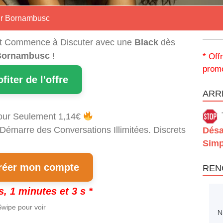
sur Bornambusc
t Commence à Discuter avec une
Black
dès
Bornambusc
!
* Off
promo
ofiter de l'offre
ARRÊ
our Seulement 1,14€
 Démarre des Conversations Illimitées. Discrets
Désa
Simp
éer mon compte
REN
s, 1 minutes et 2 s *
wipe pour voir