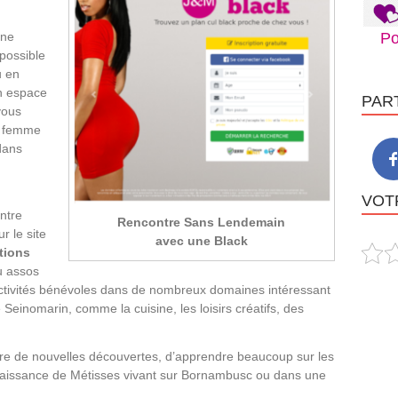
une
Po
possible
u en
un espace
PAR
vous
e femme
 dans
VOTR
ntre
Rencontre Sans Lendemain
r le site
avec une Black
tions
u assos
activités bénévoles dans de nombreux domaines intéressant
 Seinomarin, comme la cuisine, les loisirs créatifs, des
aire de nouvelles découvertes, d’apprendre beaucoup sur les
connaissance de Métisses vivant sur Bornambusc ou dans une