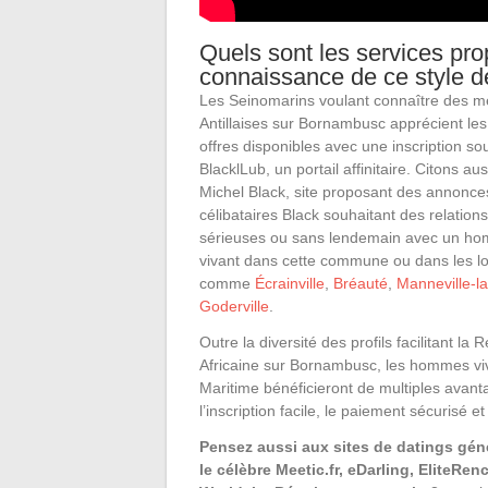
Quels sont les services prop
connaissance de ce style 
Les Seinomarins voulant connaître des m
Antillaises sur Bornambusc apprécient l
offres disponibles avec une inscription so
BlacklLub, un portail affinitaire. Citons au
Michel Black, site proposant des annonce
célibataires Black souhaitant des relatio
sérieuses ou sans lendemain avec un 
vivant dans cette commune ou dans les lo
comme
Écrainville
,
Bréauté
,
Manneville-l
Goderville
.
Outre la diversité des profils facilitant l
Africaine sur Bornambusc, les hommes vi
Maritime bénéficieront de multiples ava
l’inscription facile, le paiement sécurisé e
Pensez aussi aux sites de datings gé
le célèbre Meetic.fr, eDarling, EliteRen