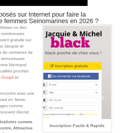
osés sur Internet pour faire la
de femmes Seinomarines en 2026 ?
étisses ou des
es nombreuses
uvent gratuite sur
ssi Jacquie et
s de centaines de
ns amoureuses
homme Normand
calités proches
a-Goupil
et
a Rencontre avec une
vant en Seine-
ntages comme
t souvent discret.
néralistes comme
Inscription Facile & Rapide
contre, Attractive