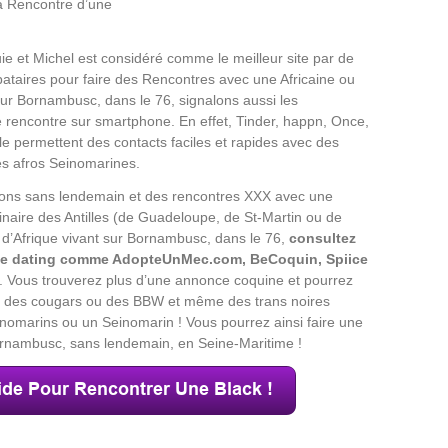
a Rencontre d’une
e et Michel est considéré comme le meilleur site par de
ataires pour faire des Rencontres avec une Africaine ou
 sur Bornambusc, dans le 76, signalons aussi les
e rencontre sur smartphone. En effet, Tinder, happn, Once,
le permettent des contacts faciles et rapides avec des
s afros Seinomarines.
ions sans lendemain et des rencontres XXX avec une
ginaire des Antilles (de Guadeloupe, de St-Martin ou de
 d’Afrique vivant sur Bornambusc, dans le 76,
consultez
 de dating comme AdopteUnMec.com, BeCoquin, Spiice
. Vous trouverez plus d’une annonce coquine et pourrez
F, des cougars ou des BBW et même des trans noires
omarins ou un Seinomarin ! Vous pourrez ainsi faire une
nambusc, sans lendemain, en Seine-Maritime !