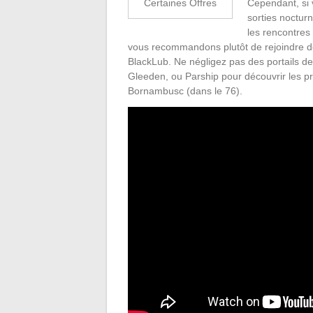
Cependant, si
Certaines Offres
sorties nocturn
les rencontres
vous recommandons plutôt de rejoindre de
BlackLub. Ne négligez pas des portails d
Gleeden, ou Parship pour découvrir les pr
Bornambusc (dans le 76).