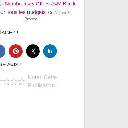
Nombreuses Offres J&M Black
ur Tous les Budgets
:Or, Argent &
Bronze !
TAGEZ !
E AVIS !
Notez Cette
Publication !