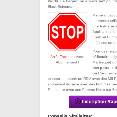
World, Le Béguin ou encore be2
pour l
Black Seinomarine.
Même si Jacqui
nombreux célib
une Antillaise
Applications d
Fruitz et Bumb
métisses ou de
Pour des relat
célibataire ori
Arrêt Facile
de Votre
Martinique) ou
Abonnement !
des portails
ou Couchons
tchatter et obtenir un RDV avec des MIL
souhaitant du sexe avec des hommes Sein
Rencontre avec une Femme Noire sur Bor
Conseils Similaires: