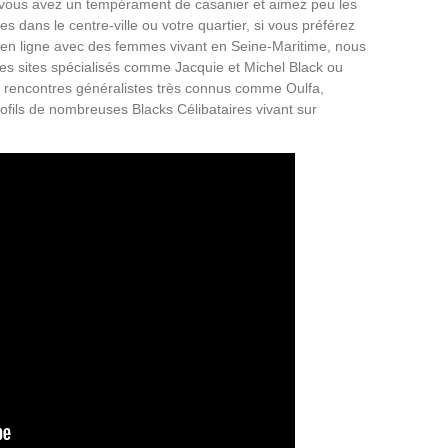
 vous avez un tempérament de casanier et aimez peu les
es dans le centre-ville ou votre quartier, si vous préférez
 en ligne avec des femmes vivant en Seine-Maritime, nous
s sites spécialisés comme Jacquie et Michel Black ou
e rencontres généralistes très connus comme Oulfa,
ofils de nombreuses Blacks Célibataires vivant sur