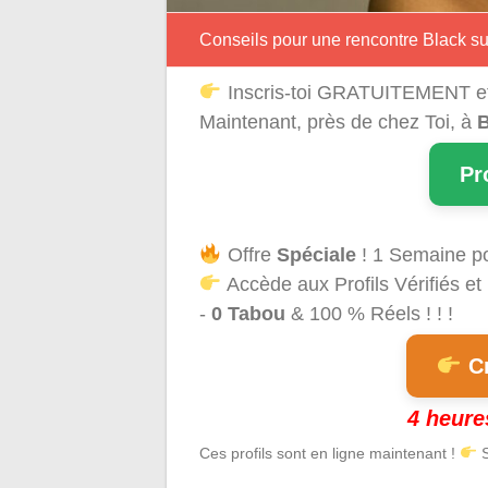
Conseils pour une rencontre Black 
Inscris-toi GRATUITEMENT e
Maintenant, près de chez Toi, à
Pr
Offre
Spéciale
! 1 Semaine p
Accède aux Profils Vérifiés et
-
0 Tabou
& 100 % Réels ! ! !
Cr
4 heure
Ces profils sont en ligne maintenant !
S