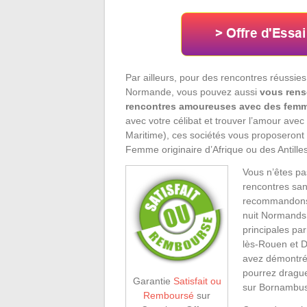
Par ailleurs, pour des rencontres réussies 
Normande, vous pouvez aussi
vous rens
rencontres amoureuses avec des femm
avec votre célibat et trouver l’amour ave
Maritime), ces sociétés vous proposeront 
Femme originaire d’Afrique ou des Antilles
Vous n’êtes pa
rencontres sa
recommandons l
nuit Normands 
principales pa
lès-Rouen et Da
avez démontré 
pourrez drague
Garantie
Satisfait ou
sur Bornambusc
Remboursé
sur