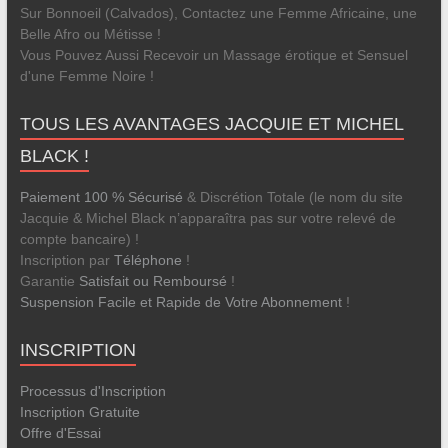
Sur Bonnoeil (Calvados), Contactez une Femme Africaine, une
Belle Afro ou Métisse !
Vous Pouvez Aussi Recevoir un Massage érotique et Sensuel
d'une Femme Noire !
TOUS LES AVANTAGES JACQUIE ET MICHEL
BLACK !
Paiement 100 % Sécurisé
& Discrétion Totale (le nom du site
Jacquie & Michel Black n’apparaîtra pas sur votre relevé de
compte bancaire) !
Inscription par
Téléphone
!
Garantie
Satisfait ou Remboursé
!
Suspension Facile et Rapide de Votre Abonnement
!
INSCRIPTION
Processus d'Inscription
Inscription Gratuite
Offre d'Essai