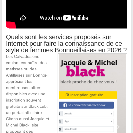
Quels sont les services proposés sur
Internet pour faire la connaissance de ce
style de femmes Bonnoeillaises en 2026 ?
Les Calvadosiens
voulant connaître des
métisses ou des
Antillaises sur Bonnœil
apprécient les
nombreuses offres
disponibles avec une
inscription souvent
gratuite sur BlacklLub,
un portail affinitaire.
Citons aussi Jacquie et
Michel Black, site
proposant des