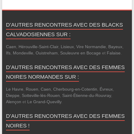
D’AUTRES RENCONTRES AVEC DES BLACKS
CALVADOSIENNES SUR :
Caen
,
Hérouville-Saint-Clair
,
Lisieux
,
Vire Normandie
,
Bayeux
,
Ifs
,
Mondeville
,
Ouistreham
,
Souleuvre en Bocage
et
Falaise
.
D’AUTRES RENCONTRES AVEC DES FEMMES
NOIRES NORMANDES SUR :
Le Havre
,
Rouen
,
Caen
,
Cherbourg-en-Cotentin
,
Évreux
,
Dieppe
,
Sotteville-lès-Rouen
,
Saint-Étienne-du-Rouvray
,
Alençon
et
Le Grand-Quevilly
.
D’AUTRES RENCONTRES AVEC DES FEMMES
NOIRES !