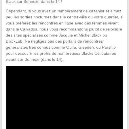
Black sur Bonnœil, dans le 14 !
Cependant, si vous avez un tempérament de casanier et aimez
peu les sorties nocturnes dans le centre-ville ou votre quartier, si
vous préférez les rencontres en ligne avec des femmes vivant
dans le Calvados, nous vous recommandons plutôt de rejoindre
des sites spécialisés comme Jacquie et Michel Black ou
BlackLub. Ne négligez pas des portails de rencontres
généralistes très connus comme Oulfa, Gleeden, ou Parship
pour découvrir les profils de nombreuses Blacks Célibataires
vivant sur Bonnœil (dans le 14).