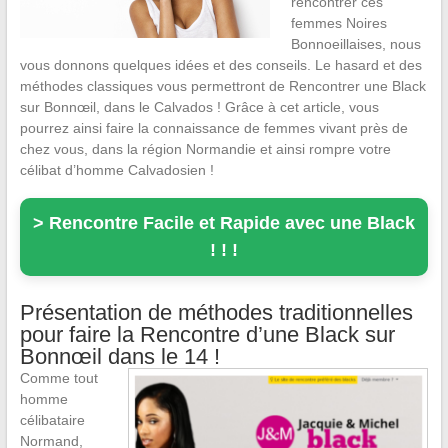
rencontrer ces
femmes Noires
Bonnoeillaises, nous
vous donnons quelques idées et des conseils. Le hasard et des
méthodes classiques vous permettront de Rencontrer une Black
sur Bonnœil, dans le Calvados ! Grâce à cet article, vous
pourrez ainsi faire la connaissance de femmes vivant près de
chez vous, dans la région Normandie et ainsi rompre votre
célibat d’homme Calvadosien !
> Rencontre Facile et Rapide avec une Black
! ! !
Présentation de méthodes traditionnelles
pour faire la Rencontre d’une Black sur
Bonnœil dans le 14 !
Comme tout
homme
célibataire
Normand,