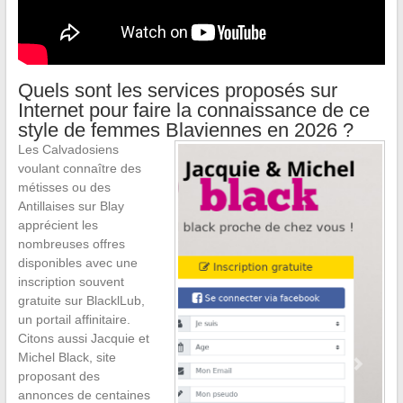
Quels sont les services proposés sur
Internet pour faire la connaissance de ce
style de femmes Blaviennes en 2026 ?
Les Calvadosiens
voulant connaître des
métisses ou des
Antillaises sur Blay
apprécient les
nombreuses offres
disponibles avec une
inscription souvent
gratuite sur BlacklLub,
un portail affinitaire.
Citons aussi Jacquie et
Michel Black, site
proposant des
annonces de centaines