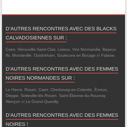
D’AUTRES RENCONTRES AVEC DES BLACKS
CALVADOSIENNES SUR :
Caen
,
Hérouville-Saint-Clair
,
Lisieux
,
Vire Normandie
,
Bayeux
,
Ifs
,
Mondeville
,
Ouistreham
,
Souleuvre en Bocage
et
Falaise
.
D’AUTRES RENCONTRES AVEC DES FEMMES
NOIRES NORMANDES SUR :
Le Havre
,
Rouen
,
Caen
,
Cherbourg-en-Cotentin
,
Évreux
,
Dieppe
,
Sotteville-lès-Rouen
,
Saint-Étienne-du-Rouvray
,
Alençon
et
Le Grand-Quevilly
.
D’AUTRES RENCONTRES AVEC DES FEMMES
NOIRES !