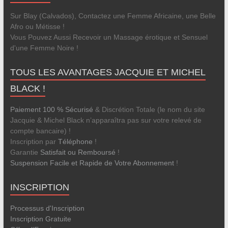
Sur Blay (Calvados), Contactez une Femme Africaine, une Belle
Afro ou Métisse !
Vous Pouvez Aussi Recevoir un Massage érotique et Sensuel
d'une Femme Noire !
TOUS LES AVANTAGES JACQUIE ET MICHEL
BLACK !
Paiement 100 % Sécurisé
& Discrétion Totale (le nom du site
Jacquie & Michel Black n’apparaîtra pas sur votre relevé de
compte bancaire) !
Inscription par
Téléphone
!
Garantie
Satisfait ou Remboursé
!
Suspension Facile et Rapide de Votre Abonnement
!
INSCRIPTION
Processus d'Inscription
Inscription Gratuite