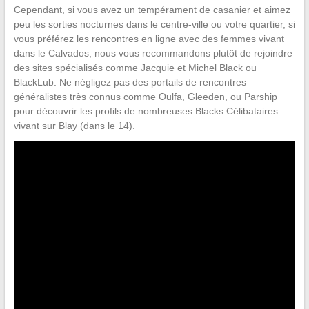
Cependant, si vous avez un tempérament de casanier et aimez
peu les sorties nocturnes dans le centre-ville ou votre quartier, si
vous préférez les rencontres en ligne avec des femmes vivant
dans le Calvados, nous vous recommandons plutôt de rejoindre
des sites spécialisés comme Jacquie et Michel Black ou
BlackLub. Ne négligez pas des portails de rencontres
généralistes très connus comme Oulfa, Gleeden, ou Parship
pour découvrir les profils de nombreuses Blacks Célibataires
vivant sur Blay (dans le 14).