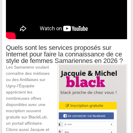
Quels sont les services proposés sur
Internet pour faire la connaissance de ce
style de femmes Samariennes en 2026 ?
Les Samariens voulant
connaître des métisses
ou des Antillaises sur
Ugny-l’Équipée
apprécient les
nombreuses offres
disponibles avec une
inscription souvent
gratuite sur BlacklLub,
un portail affinitaire.
Citons aussi Jacquie et