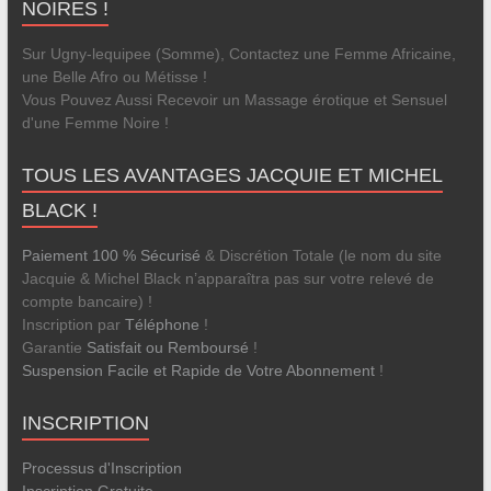
NOIRES !
Sur Ugny-lequipee (Somme), Contactez une Femme Africaine,
une Belle Afro ou Métisse !
Vous Pouvez Aussi Recevoir un Massage érotique et Sensuel
d'une Femme Noire !
TOUS LES AVANTAGES JACQUIE ET MICHEL
BLACK !
Paiement 100 % Sécurisé
& Discrétion Totale (le nom du site
Jacquie & Michel Black n’apparaîtra pas sur votre relevé de
compte bancaire) !
Inscription par
Téléphone
!
Garantie
Satisfait ou Remboursé
!
Suspension Facile et Rapide de Votre Abonnement
!
INSCRIPTION
Processus d'Inscription
Inscription Gratuite