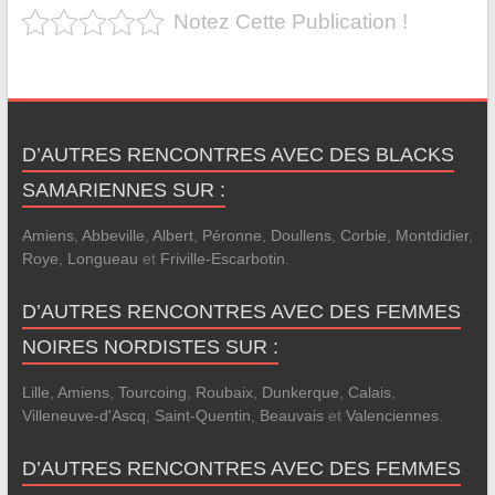
Notez Cette Publication !
D’AUTRES RENCONTRES AVEC DES BLACKS
SAMARIENNES SUR :
Amiens
,
Abbeville
,
Albert
,
Péronne
,
Doullens
,
Corbie
,
Montdidier
,
Roye
,
Longueau
et
Friville-Escarbotin
.
D’AUTRES RENCONTRES AVEC DES FEMMES
NOIRES NORDISTES SUR :
Lille
,
Amiens
,
Tourcoing
,
Roubaix
,
Dunkerque
,
Calais
,
Villeneuve-d'Ascq
,
Saint-Quentin
,
Beauvais
et
Valenciennes
.
D’AUTRES RENCONTRES AVEC DES FEMMES