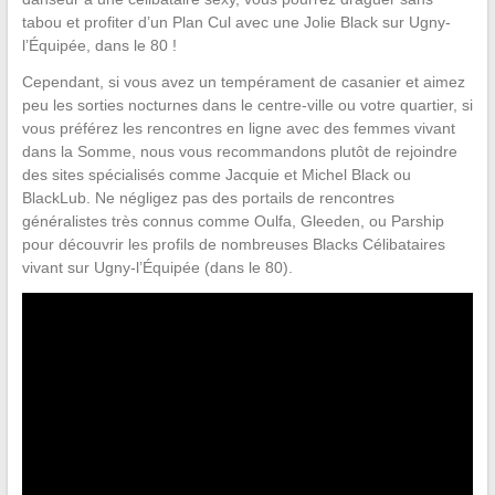
tabou et profiter d’un Plan Cul avec une Jolie Black sur Ugny-
l’Équipée, dans le 80 !
Cependant, si vous avez un tempérament de casanier et aimez
peu les sorties nocturnes dans le centre-ville ou votre quartier, si
vous préférez les rencontres en ligne avec des femmes vivant
dans la Somme, nous vous recommandons plutôt de rejoindre
des sites spécialisés comme Jacquie et Michel Black ou
BlackLub. Ne négligez pas des portails de rencontres
généralistes très connus comme Oulfa, Gleeden, ou Parship
pour découvrir les profils de nombreuses Blacks Célibataires
vivant sur Ugny-l’Équipée (dans le 80).