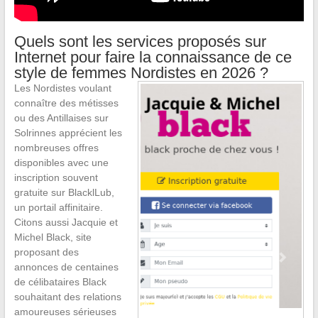
Quels sont les services proposés sur
Internet pour faire la connaissance de ce
style de femmes Nordistes en 2026 ?
Les Nordistes voulant
connaître des métisses
ou des Antillaises sur
Solrinnes apprécient les
nombreuses offres
disponibles avec une
inscription souvent
gratuite sur BlacklLub,
un portail affinitaire.
Citons aussi Jacquie et
Michel Black, site
proposant des
annonces de centaines
de célibataires Black
souhaitant des relations
amoureuses sérieuses