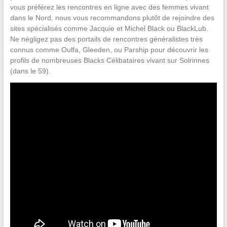
vous préférez les rencontres en ligne avec des femmes vivant
dans le Nord, nous vous recommandons plutôt de rejoindre des
sites spécialisés comme Jacquie et Michel Black ou BlackLub.
Ne négligez pas des portails de rencontres généralistes très
connus comme Oulfa, Gleeden, ou Parship pour découvrir les
profils de nombreuses Blacks Célibataires vivant sur Solrinnes
(dans le 59).