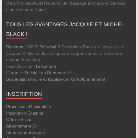
Vous Pouvez Aussi Recevoir un Massage érotique et Sensuel
d'une Femme Noire !
TOUS LES AVANTAGES JACQUIE ET MICHEL
BLACK !
Paiement 100 % Sécurisé
& Discrétion Totale (le nom du site
Jacquie & Michel Black n’apparaîtra pas sur votre relevé de
compte bancaire) !
Inscription par
Téléphone
!
Garantie
Satisfait ou Remboursé
!
Suspension Facile et Rapide de Votre Abonnement
!
INSCRIPTION
Processus d'Inscription
Inscription Gratuite
Offre d'Essai
Abonnement Or
Abonnement Argent