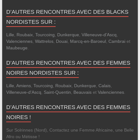
D’AUTRES RENCONTRES AVEC DES BLACKS
NORDISTES SUR :
Lille
,
Roubaix
,
Tourcoing
,
Dunkerque
,
Villeneuve-d'Ascq
,
Valenciennes
,
Wattrelos
,
Douai
,
Marcq-en-Baroeul
,
Cambrai
et
Maubeuge
.
D’AUTRES RENCONTRES AVEC DES FEMMES
NOIRES NORDISTES SUR :
Lille
,
Amiens
,
Tourcoing
,
Roubaix
,
Dunkerque
,
Calais
,
Villeneuve-d'Ascq
,
Saint-Quentin
,
Beauvais
et
Valenciennes
.
D’AUTRES RENCONTRES AVEC DES FEMMES
NOIRES !
Sur Solrinnes (Nord), Contactez une Femme Africaine, une Belle
Afro ou Métisse !