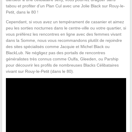
tabou et profiter d’un Plan Cul avec une Jolie Black sur Rouy-le-
Petit, dans le 80 !
Cependant, si vous avez un tempérament de casanier et aimez
peu les sorties nocturnes dans le centre-ville ou votre quartier, si
vous préférez les rencontres en ligne avec des femmes vivant
dans la Somme, nous vous recommandons plutôt de rejoindre
des sites spécialisés comme Jacquie et Michel Black ou
BlackLub. Ne négligez pas des portails de rencontres
généralistes très connus comme Oulfa, Gleeden, ou Parship
pour découvrir les profils de nombreuses Blacks Célibataires
vivant sur Rouy-le-Petit (dans le 80).