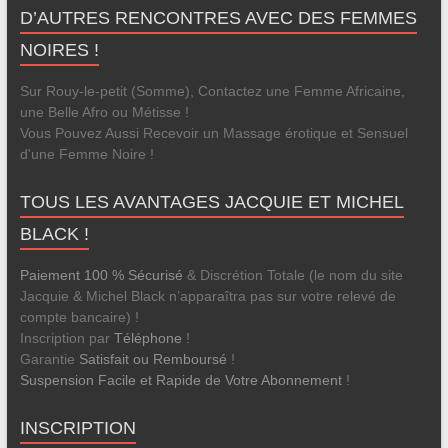
D’AUTRES RENCONTRES AVEC DES FEMMES
NOIRES !
Sur Rouy-le-petit (Somme), Contactez une Femme Africaine,
une Belle Afro ou Métisse !
Vous Pouvez Aussi Recevoir un Massage érotique et Sensuel
d'une Femme Noire !
TOUS LES AVANTAGES JACQUIE ET MICHEL
BLACK !
Paiement 100 % Sécurisé
& Discrétion Totale (le nom du site
Jacquie & Michel Black n’apparaîtra pas sur votre relevé de
compte bancaire) !
Inscription par
Téléphone
!
Garantie
Satisfait ou Remboursé
!
Suspension Facile et Rapide de Votre Abonnement
!
INSCRIPTION