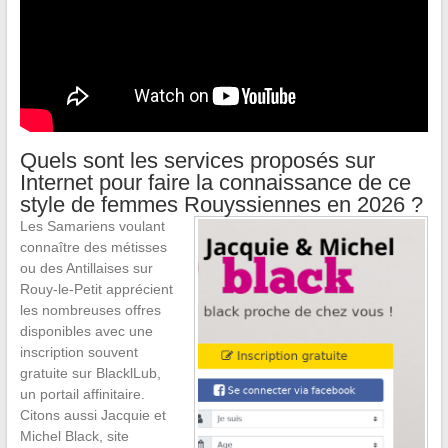
Quels sont les services proposés sur
Internet pour faire la connaissance de ce
style de femmes Rouyssiennes en 2026 ?
Les Samariens voulant
connaître des métisses
ou des Antillaises sur
Rouy-le-Petit apprécient
les nombreuses offres
disponibles avec une
inscription souvent
gratuite sur BlacklLub,
un portail affinitaire.
Citons aussi Jacquie et
Michel Black, site