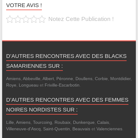
VOTRE AVIS !
Notez Cette Publication !
D’AUTRES RENCONTRES AVEC DES BLACKS
SAMARIENNES SUR :
Amiens
,
Abbeville
,
Albert
,
Péronne
,
Doullens
,
Corbie
,
Montdidier
,
Roye
,
Longueau
et
Friville-Escarbotin
.
D’AUTRES RENCONTRES AVEC DES FEMMES
NOIRES NORDISTES SUR :
Lille
,
Amiens
,
Tourcoing
,
Roubaix
,
Dunkerque
,
Calais
,
Villeneuve-d'Ascq
,
Saint-Quentin
,
Beauvais
et
Valenciennes
.