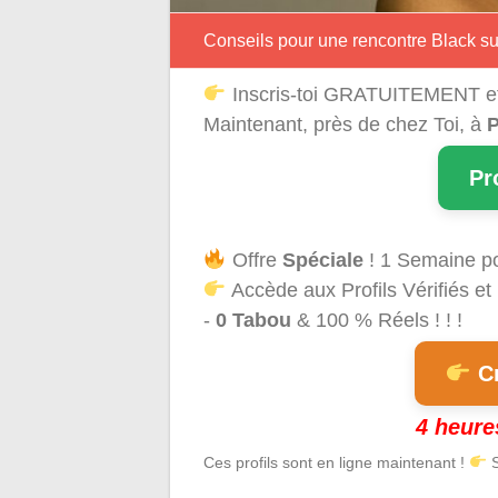
Conseils pour une rencontre Black s
Inscris-toi GRATUITEMENT e
Maintenant, près de chez Toi, à
Pr
Offre
Spéciale
! 1 Semaine p
Accède aux Profils Vérifiés et
-
0 Tabou
& 100 % Réels ! ! !
Cr
4 heure
Ces profils sont en ligne maintenant !
S