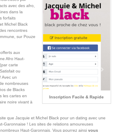
tacts avec des afro,
aines dans la
 forfaits
et Michel Black
 des rencontres
commune, sur Pouze
offerts aux
ne Afro Haut-
(par carte
Satisfait ou
! Avec un
 de nombreuses
éos de Blacks
s les cartes en
Inscription Facile & Rapide
re noire vivant à
site que Jacquie et Michel Black pour un dating avec une
aut-Garonnaise ! Les sites de relations amoureuses
de nombreux Haut-Garonnais. Vous pourrez ainsi
vous