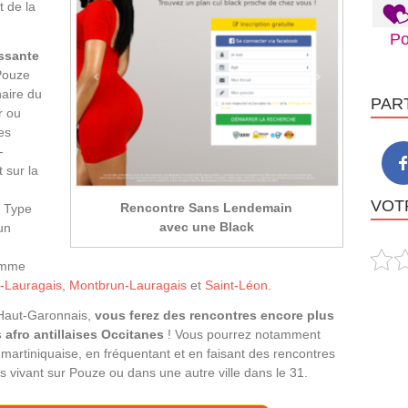
t de la
Po
ssante
Pouze
naire du
PAR
r ou
es
-
 sur la
VOTR
Rencontre Sans Lendemain
e Type
avec une Black
un
comme
-Lauragais
,
Montbrun-Lauragais
et
Saint-Léon
.
Haut-Garonnais,
vous ferez des rencontres encore plus
 afro antillaises Occitanes
! Vous pourrez notamment
e martiniquaise, en fréquentant et en faisant des rencontres
s vivant sur Pouze ou dans une autre ville dans le 31.