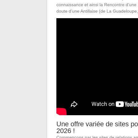
connaissance et ainsi la Rencontre d’une 
doute d’une Antillaise (de La Guadeloupe, 
Une offre variée de sites 
2026 !
Commençons par les sites de relations 