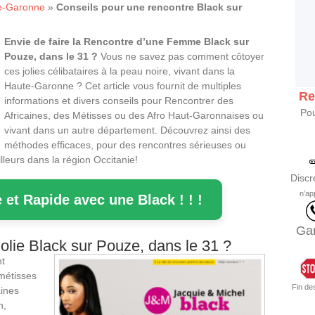
e-Garonne
»
Conseils pour une rencontre Black sur
Envie de faire la Rencontre d’une Femme Black sur
Pouze, dans le 31 ?
Vous ne savez pas comment côtoyer
ces jolies célibataires à la peau noire, vivant dans la
Haute-Garonne ? Cet article vous fournit de multiples
Re
informations et divers conseils pour Rencontrer des
Po
Africaines, des Métisses ou des Afro Haut-Garonnaises ou
vivant dans un autre département. Découvrez ainsi des
méthodes efficaces, pour des rencontres sérieuses ou
leurs dans la région Occitanie!
Discr
n’ap
 et Rapide avec une Black ! ! !
Gar
lie Black sur Pouze, dans le 31 ?
nt
 métisses
Fin de
ines
n,