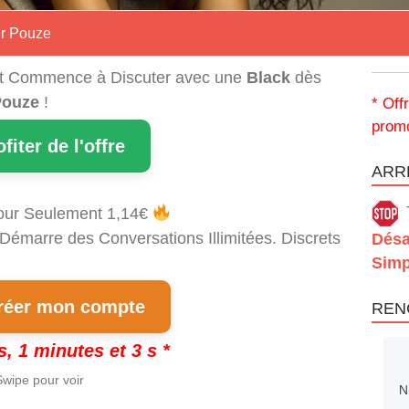
ur Pouze
t Commence à Discuter avec une
Black
dès
Pouze
!
* Off
promo
ofiter de l'offre
ARRÊ
our Seulement 1,14€
 Démarre des Conversations Illimitées. Discrets
Désa
Simp
éer mon compte
REN
s, 1 minutes et 2 s *
wipe pour voir