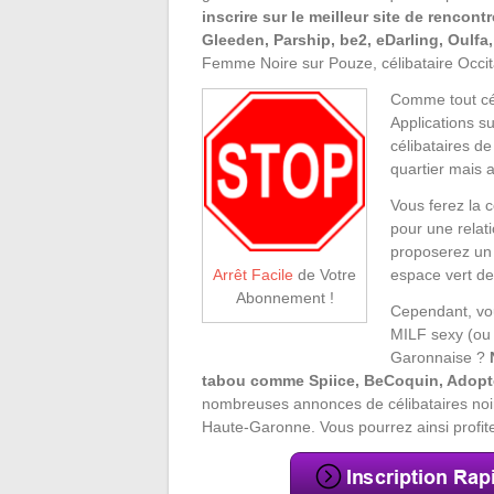
inscrire sur le meilleur site de rencont
Gleeden, Parship, be2, eDarling, Oulfa
Femme Noire sur Pouze, célibataire Occit
Comme tout cél
Applications s
célibataires d
quartier mais a
Vous ferez la 
pour une relat
proposerez un
espace vert d
Arrêt Facile
de Votre
Abonnement !
Cependant, vou
MILF sexy (ou
Garonnaise ?
tabou comme Spiice, BeCoquin, Adopt
nombreuses annonces de célibataires noir
Haute-Garonne. Vous pourrez ainsi profite