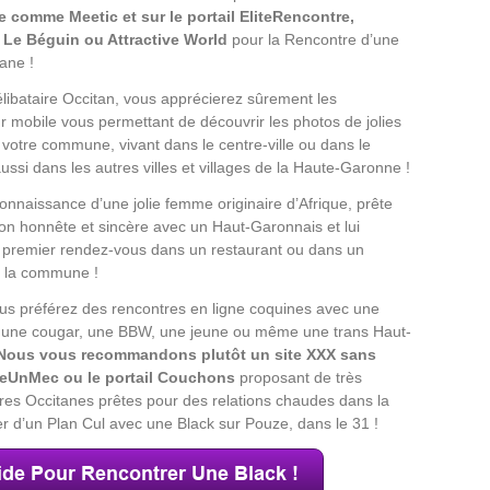
re comme Meetic et sur le portail EliteRencontre,
, Le Béguin ou Attractive World
pour la Rencontre d’une
ane !
ibataire Occitan, vous apprécierez sûrement les
ur mobile vous permettant de découvrir les photos de jolies
e votre commune, vivant dans le centre-ville ou dans le
ussi dans les autres villes et villages de la Haute-Garonne !
connaissance d’une jolie femme originaire d’Afrique, prête
ion honnête et sincère avec un Haut-Garonnais et lui
 premier rendez-vous dans un restaurant ou dans un
e la commune !
s préférez des rencontres en ligne coquines avec une
 une cougar, une BBW, une jeune ou même une trans Haut-
Nous vous recommandons plutôt un site XXX sans
eUnMec ou le portail Couchons
proposant de très
es Occitanes prêtes pour des relations chaudes dans la
r d’un Plan Cul avec une Black sur Pouze, dans le 31 !