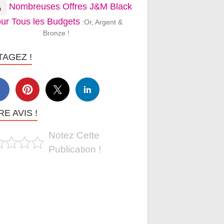
Nombreuses Offres J&M Black
ur Tous les Budgets
:Or, Argent &
Bronze !
TAGEZ !
E AVIS !
Notez Cette
Publication !