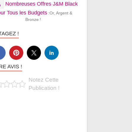
Nombreuses Offres J&M Black
ur Tous les Budgets
:Or, Argent &
Bronze !
TAGEZ !
E AVIS !
Notez Cette
Publication !