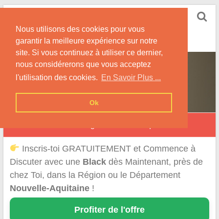
Skip
Rencontrer-Black
to
Conseils pour Rencontrer une Jolie Célibataire à la
Nous utilisons des cookies pour vous
content
Peau Noire !
garantir la meilleure expérience sur notre
site. Si vous continuez à utiliser ce dernier,
nous considérerons que vous acceptez
l'utilisation des cookies.
En Savoir Plus ...
Ok
Rencontre Black en Région Nouvelle-Aquitaine
Inscris-toi GRATUITEMENT et Commence à
Discuter avec une
Black
dès Maintenant, près de
chez Toi, dans la Région ou le Département
Nouvelle-Aquitaine
!
Profiter de l'offre