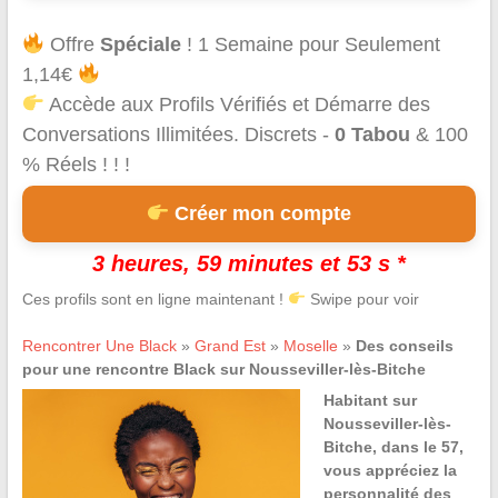
Offre
Spéciale
! 1 Semaine pour Seulement
1,14€
Accède aux Profils Vérifiés et Démarre des
Conversations Illimitées. Discrets -
0 Tabou
& 100
% Réels ! ! !
Créer mon compte
3 heures, 59 minutes et 53 s *
Ces profils sont en ligne maintenant !
Swipe pour voir
Rencontrer Une Black
»
Grand Est
»
Moselle
»
Des conseils
pour une rencontre Black sur Nousseviller-lès-Bitche
Habitant sur
Nousseviller-lès-
Bitche, dans le 57,
vous appréciez la
personnalité des