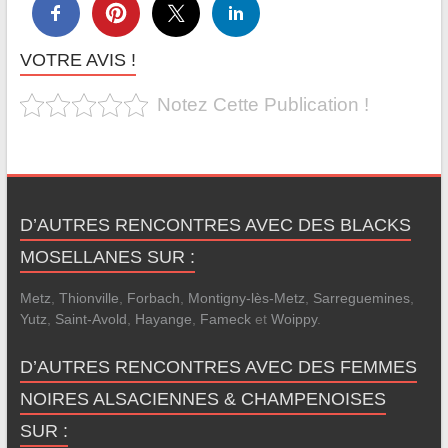
VOTRE AVIS !
Notez Cette Publication !
D’AUTRES RENCONTRES AVEC DES BLACKS
MOSELLANES SUR :
Metz
,
Thionville
,
Forbach
,
Montigny-lès-Metz
,
Sarreguemines
,
Yutz
,
Saint-Avold
,
Hayange
,
Fameck
et
Woippy
.
D’AUTRES RENCONTRES AVEC DES FEMMES
NOIRES ALSACIENNES & CHAMPENOISES
SUR :