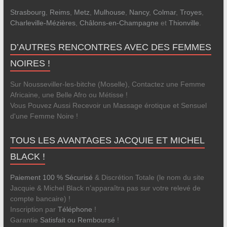
Strasbourg
,
Reims
,
Metz
,
Mulhouse
,
Nancy
,
Colmar
,
Troyes
,
Charleville-Mézières
,
Châlons-en-Champagne
et
Thionville
.
D’AUTRES RENCONTRES AVEC DES FEMMES
NOIRES !
Sur Nousseviller-les-bitche (Moselle), Contactez une Femme
Africaine, une Belle Afro ou Métisse !
Vous Pouvez Aussi Recevoir un Massage érotique et Sensuel
d'une Femme Noire !
TOUS LES AVANTAGES JACQUIE ET MICHEL
BLACK !
Paiement 100 % Sécurisé
& Discrétion Totale (le nom du site
Jacquie & Michel Black n’apparaîtra pas sur votre relevé de
compte bancaire) !
Inscription par
Téléphone
!
Garantie
Satisfait ou Remboursé
!