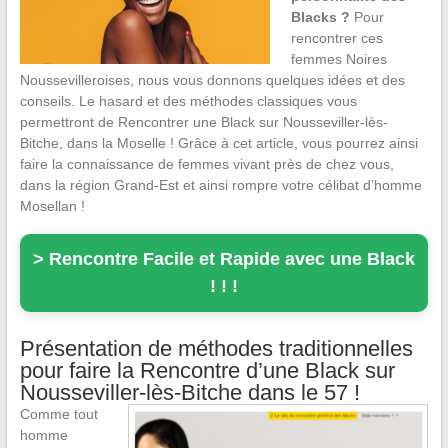
Blacks ?
Pour
rencontrer ces
femmes Noires
Noussevilleroises, nous vous donnons quelques idées et des
conseils. Le hasard et des méthodes classiques vous
permettront de Rencontrer une Black sur Nousseviller-lès-
Bitche, dans la Moselle ! Grâce à cet article, vous pourrez ainsi
faire la connaissance de femmes vivant près de chez vous,
dans la région Grand-Est et ainsi rompre votre célibat d’homme
Mosellan !
> Rencontre Facile et Rapide avec une Black
! ! !
Présentation de méthodes traditionnelles
pour faire la Rencontre d’une Black sur
Nousseviller-lès-Bitche dans le 57 !
Comme tout
homme