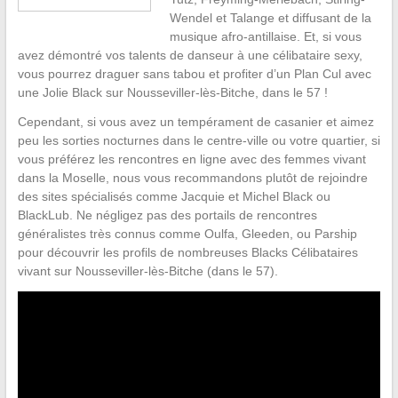
Wendel et Talange et diffusant de la
musique afro-antillaise. Et, si vous
avez démontré vos talents de danseur à une célibataire sexy,
vous pourrez draguer sans tabou et profiter d’un Plan Cul avec
une Jolie Black sur Nousseviller-lès-Bitche, dans le 57 !
Cependant, si vous avez un tempérament de casanier et aimez
peu les sorties nocturnes dans le centre-ville ou votre quartier, si
vous préférez les rencontres en ligne avec des femmes vivant
dans la Moselle, nous vous recommandons plutôt de rejoindre
des sites spécialisés comme Jacquie et Michel Black ou
BlackLub. Ne négligez pas des portails de rencontres
généralistes très connus comme Oulfa, Gleeden, ou Parship
pour découvrir les profils de nombreuses Blacks Célibataires
vivant sur Nousseviller-lès-Bitche (dans le 57).