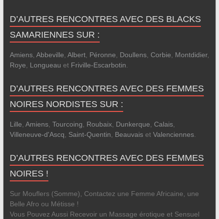
D’AUTRES RENCONTRES AVEC DES BLACKS
SAMARIENNES SUR :
Amiens
,
Abbeville
,
Albert
,
Péronne
,
Doullens
,
Corbie
,
Montdidier
,
Roye
,
Longueau
et
Friville-Escarbotin
.
D’AUTRES RENCONTRES AVEC DES FEMMES
NOIRES NORDISTES SUR :
Lille
,
Amiens
,
Tourcoing
,
Roubaix
,
Dunkerque
,
Calais
,
Villeneuve-d'Ascq
,
Saint-Quentin
,
Beauvais
et
Valenciennes
.
D’AUTRES RENCONTRES AVEC DES FEMMES
NOIRES !
Sur Mouflers (Somme), Contactez une Femme Africaine, une
Belle Afro ou Métisse !
Vous Pouvez Aussi Recevoir un Massage érotique et Sensuel