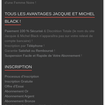
d'une Femme Noire !
TOUS LES AVANTAGES JACQUIE ET MICHEL
BLACK !
Paiement 100 % Sécurisé
& Discrétion Totale (le nom du site
Jacquie & Michel Black n’apparaîtra pas sur votre relevé de
compte bancaire) !
Inscription par
Téléphone
!
Garantie
Satisfait ou Remboursé
!
Suspension Facile et Rapide de Votre Abonnement
!
INSCRIPTION
Processus d'Inscription
Inscription Gratuite
Offre d'Essai
Abonnement Or
Abonnement Argent
Abonnement Bronze