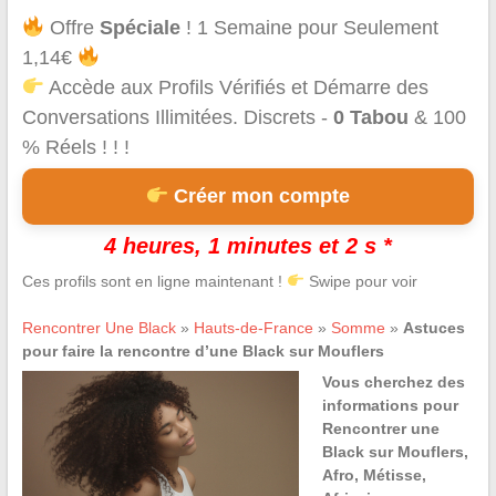
Offre
Spéciale
! 1 Semaine pour Seulement
1,14€
Accède aux Profils Vérifiés et Démarre des
Conversations Illimitées. Discrets -
0 Tabou
& 100
% Réels ! ! !
Créer mon compte
4 heures, 1 minutes et 2 s *
Ces profils sont en ligne maintenant !
Swipe pour voir
Rencontrer Une Black
»
Hauts-de-France
»
Somme
»
Astuces
pour faire la rencontre d’une Black sur Mouflers
Vous cherchez des
informations pour
Rencontrer une
Black sur Mouflers,
Afro, Métisse,