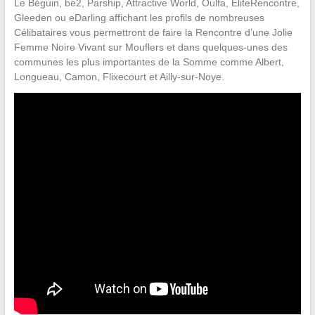
Le Béguin, be2, Parship, Attractive World, Oulfa, EliteRencontre,
Gleeden ou eDarling affichant les profils de nombreuses
Célibataires vous permettront de faire la Rencontre d’une Jolie
Femme Noire Vivant sur Mouflers et dans quelques-unes des
communes les plus importantes de la Somme comme Albert,
Longueau, Camon, Flixecourt et Ailly-sur-Noye.