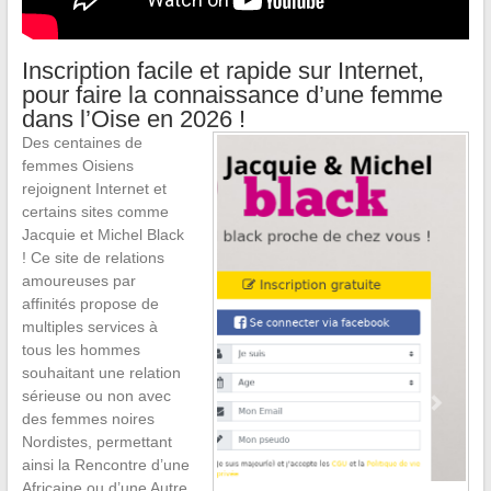
Inscription facile et rapide sur Internet,
pour faire la connaissance d’une femme
dans l’Oise en 2026 !
Des centaines de
femmes Oisiens
rejoignent Internet et
certains sites comme
Jacquie et Michel Black
! Ce site de relations
amoureuses par
affinités propose de
multiples services à
tous les hommes
souhaitant une relation
sérieuse ou non avec
des femmes noires
Nordistes, permettant
ainsi la Rencontre d’une
Africaine ou d’une Autre