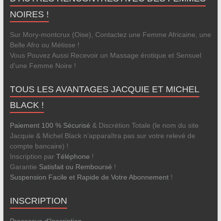
NOIRES !
Sur Mory-montcrux (Oise), Contactez une Femme Africaine, une
Belle Afro ou Métisse !
Vous Pouvez Aussi Recevoir un Massage érotique et Sensuel
d'une Femme Noire !
TOUS LES AVANTAGES JACQUIE ET MICHEL
BLACK !
Paiement 100 % Sécurisé
& Discrétion Totale (le nom du site
Jacquie & Michel Black n’apparaîtra pas sur votre relevé de
compte bancaire) !
Inscription par
Téléphone
!
Garantie
Satisfait ou Remboursé
!
Suspension Facile et Rapide de Votre Abonnement
!
INSCRIPTION
Processus d'Inscription