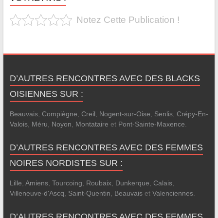
Notez Cette Publication !
D’AUTRES RENCONTRES AVEC DES BLACKS
OISIENNES SUR :
Beauvais
,
Compiègne
,
Creil
,
Nogent-sur-Oise
,
Senlis
,
Crépy-En-
Valois
,
Méru
,
Noyon
,
Montataire
et
Pont-Sainte-Maxence
.
D’AUTRES RENCONTRES AVEC DES FEMMES
NOIRES NORDISTES SUR :
Lille
,
Amiens
,
Tourcoing
,
Roubaix
,
Dunkerque
,
Calais
,
Villeneuve-d'Ascq
,
Saint-Quentin
,
Beauvais
et
Valenciennes
.
D’AUTRES RENCONTRES AVEC DES FEMMES