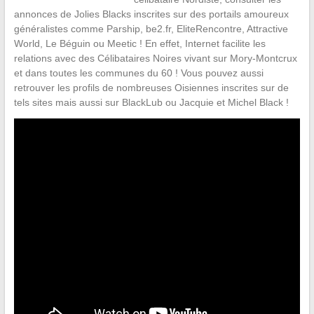
annonces de Jolies Blacks inscrites sur des portails amoureux
généralistes comme Parship, be2.fr, EliteRencontre, Attractive
World, Le Béguin ou Meetic ! En effet, Internet facilite les
relations avec des Célibataires Noires vivant sur Mory-Montcrux
et dans toutes les communes du 60 ! Vous pouvez aussi
retrouver les profils de nombreuses Oisiennes inscrites sur de
tels sites mais aussi sur BlackLub ou Jacquie et Michel Black !