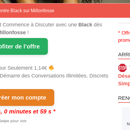
ntre Black sur Millonfosse
t Commence à Discuter avec une
Black
dès
illonfosse
!
* Off
promo
ofiter de l'offre
ARRÊ
our Seulement 1,14€
 Démarre des Conversations Illimitées. Discrets
Désa
Simp
éer mon compte
REN
, 0 minutes et 58 s *
wipe pour voir