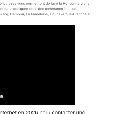
ibataires vous permettront de faire la Rencontre d’une
e et dans quelques-unes des communes les plus
’Ascq, Cambrai, La Madeleine, Coudekerque-Branche et
Internet en 2026 pour contacter une