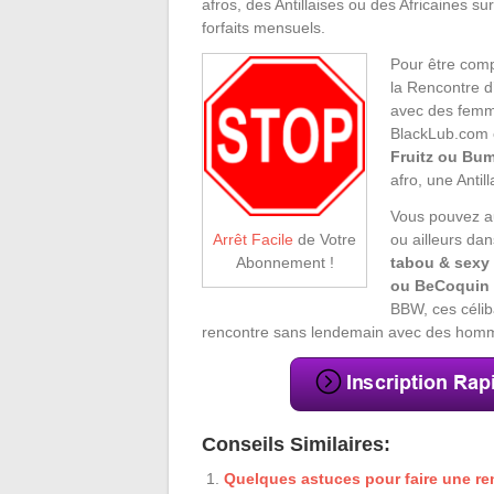
afros, des Antillaises ou des Africaines su
forfaits mensuels.
Pour être comp
la Rencontre d
avec des femm
BlackLub.com
Fruitz ou Bu
afro, une Antil
Vous pouvez au
ou ailleurs da
Arrêt Facile
de Votre
tabou & sexy 
Abonnement !
ou BeCoquin
BBW, ces célib
rencontre sans lendemain avec des homm
Conseils Similaires:
Quelques astuces pour faire une re