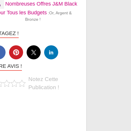
Nombreuses Offres J&M Black
ur Tous les Budgets
:Or, Argent &
Bronze !
TAGEZ !
E AVIS !
Notez Cette
Publication !