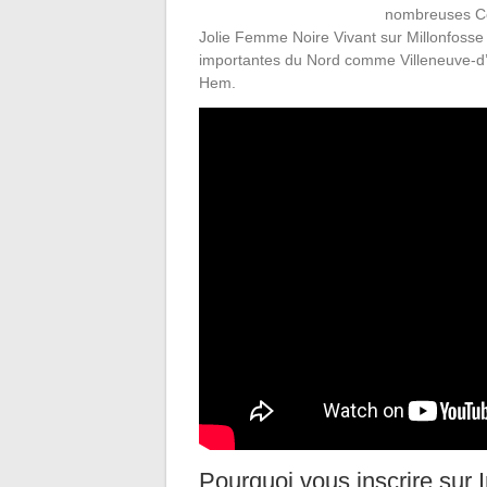
nombreuses Cél
Jolie Femme Noire Vivant sur Millonfoss
importantes du Nord comme Villeneuve-d
Hem.
Pourquoi vous inscrire sur 