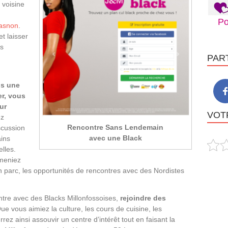
 voisine
Po
asnon
.
t laisser
us
PAR
ns une
r, vous
ur
VOTR
ez
Rencontre Sans Lendemain
scussion
avec une Black
ins
elles.
meniez
n parc, les opportunités de rencontres avec des Nordistes
ntre avec des Blacks Millonfossoises,
rejoindre des
Que vous aimiez la culture, les cours de cuisine, les
z ainsi assouvir un centre d’intérêt tout en faisant la