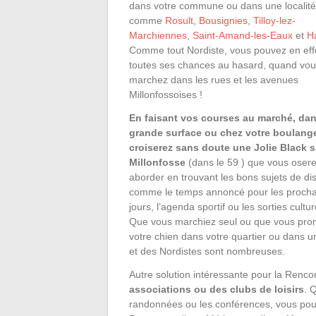
dans votre commune ou dans une localité
comme
Rosult
,
Bousignies
,
Tilloy-lez-
Marchiennes
,
Saint-Amand-les-Eaux
et
H
Comme tout Nordiste, vous pouvez en effe
toutes ses chances au hasard, quand vo
marchez dans les rues et les avenues
Millonfossoises !
En faisant vos courses au marché, da
grande surface ou chez votre boulange
croiserez sans doute une Jolie Black s
Millonfosse
(dans le 59 ) que vous oser
aborder en trouvant les bons sujets de di
comme le temps annoncé pour les procha
jours, l’agenda sportif ou les sorties cultur
Que vous marchiez seul ou que vous pro
votre chien dans votre quartier ou dans u
et des Nordistes sont nombreuses.
Autre solution intéressante pour la Renco
associations ou des clubs de loisirs
. 
randonnées ou les conférences, vous pourre