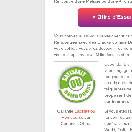
Rencontre d’une Métisse ou d’une Afro su
Vous pouvez aussi vous renseigner sur 
Rencontres avec des Blacks comme B
votre célibat, vous allez découvrir les 
vie de couple avec un Millonfossois et tro
Cependant, si 
vous engager e
(originaire de
ou originaire d
fréquenter d
proposant de
caribéennes
!
Si vous êtes fa
Garantie
Satisfait ou
rencontres amo
Remboursé
sur
généralistes c
Certaines Offres
World, Oulfa, E