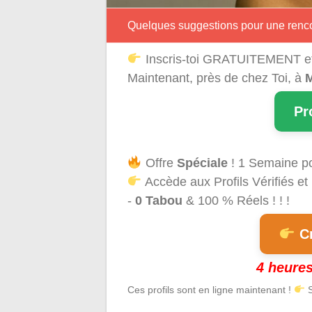
Quelques suggestions pour une renco
Inscris-toi GRATUITEMENT e
Maintenant, près de chez Toi, à
M
Pr
Offre
Spéciale
! 1 Semaine p
Accède aux Profils Vérifiés et
-
0 Tabou
& 100 % Réels ! ! !
Cr
4 heures
Ces profils sont en ligne maintenant !
S