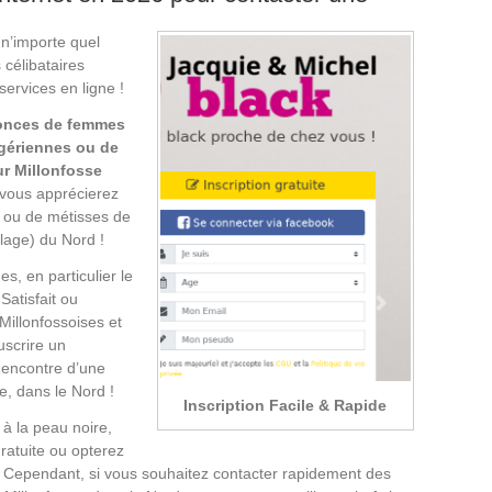
 n’importe quel
s célibataires
services en ligne !
onces de femmes
igériennes ou de
sur Millonfosse
 vous apprécierez
ro ou de métisses de
llage) du Nord !
s, en particulier le
Satisfait ou
 Millonfossoises et
uscrire un
Rencontre d’une
se, dans le Nord !
Inscription Facile & Rapide
 à la peau noire,
ratuite ou opterez
. Cependant, si vous souhaitez contacter rapidement des