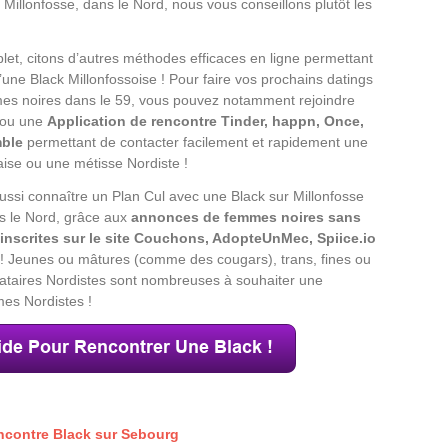
r Millonfosse, dans le Nord, nous vous conseillons plutôt les
let, citons d’autres méthodes efficaces en ligne permettant
’une Black Millonfossoise ! Pour faire vos prochains datings
es noires dans le 59, vous pouvez notamment rejoindre
 ou une
Application de rencontre Tinder, happn, Once,
mble
permettant de contacter facilement et rapidement une
laise ou une métisse Nordiste !
ssi connaître un Plan Cul avec une Black sur Millonfosse
ns le Nord, grâce aux
annonces de femmes noires sans
inscrites sur le site Couchons, AdopteUnMec, Spiice.io
! Jeunes ou mâtures (comme des cougars), trans, fines ou
ataires Nordistes sont nombreuses à souhaiter une
es Nordistes !
ncontre Black sur Sebourg