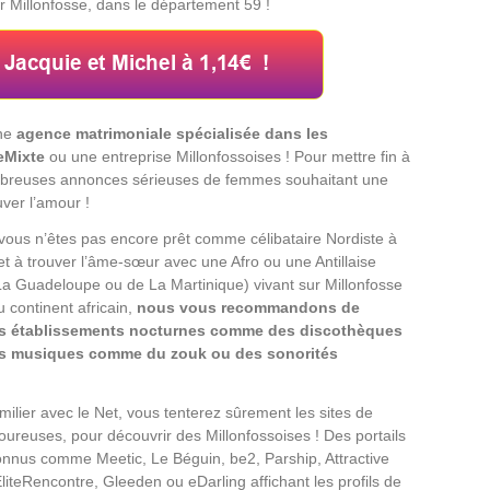
r Millonfosse, dans le département 59 !
une
agence matrimoniale spécialisée dans les
eMixte
ou une entreprise Millonfossoises ! Pour mettre fin à
nombreuses annonces sérieuses de femmes souhaitant une
uver l’amour !
vous n’êtes pas encore prêt comme célibataire Nordiste à
t à trouver l’âme-sœur avec une Afro ou une Antillaise
 La Guadeloupe ou de La Martinique) vivant sur Millonfosse
u continent africain,
nous vous recommandons de
es établissements nocturnes comme des discothèques
s musiques comme du zouk ou des sonorités
milier avec le Net, vous tenterez sûrement les sites de
ureuses, pour découvrir des Millonfossoises ! Des portails
onnus comme Meetic, Le Béguin, be2, Parship, Attractive
liteRencontre, Gleeden ou eDarling affichant les profils de