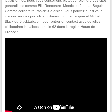
Calaisiennes, nous vous conseillons plutôt de rejoindre des sites
généralistes comme EliteRencontre, Meetic, be2 ou Le Béguin !
Comme célibataire Pas-de-Calaisien, vous pouvez aussi vous
inscrire sur des portails affinitaires comme Jacquie et Michel
Black ou BlackLub.com pour entrer en contact avec de jolies
célibataires installées dans le 62 dans la région Hauts-de-
France !