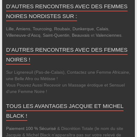
D’AUTRES RENCONTRES AVEC DES FEMMES
NOIRES NORDISTES SUR :
Lille
,
Amiens
,
Tourcoing
,
Roubaix
,
Dunkerque
,
Calais
,
Villeneuve-d'Ascq
,
Saint-Quentin
,
Beauvais
et
Valenciennes
.
D’AUTRES RENCONTRES AVEC DES FEMMES
NOIRES !
Sur Lignereuil (Pas-de-Calais), Contactez une Femme Africaine,
une Belle Afro ou Métisse !
Vous Pouvez Aussi Recevoir un Massage érotique et Sensuel
d'une Femme Noire !
TOUS LES AVANTAGES JACQUIE ET MICHEL
BLACK !
Paiement 100 % Sécurisé
& Discrétion Totale (le nom du site
Jacquie & Michel Black n’apparaîtra pas sur votre relevé de