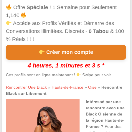
Offre
Spéciale
! 1 Semaine pour Seulement
1,14€
Accède aux Profils Vérifiés et Démarre des
Conversations Illimitées. Discrets -
0 Tabou
& 100
% Réels ! ! !
Créer mon compte
4 heures, 1 minutes et 2 s *
Ces profils sont en ligne maintenant !
Swipe pour voir
Rencontrer Une Black
»
Hauts-de-France
»
Oise
»
Rencontre
Black sur Libermont
Intéressé par une
rencontre avec une
Black Oisienne de
la région Hauts-de-
France ?
Pour des