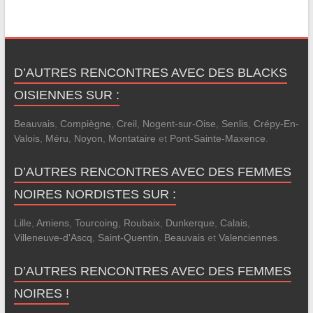
D’AUTRES RENCONTRES AVEC DES BLACKS
OISIENNES SUR :
Beauvais
,
Compiègne
,
Creil
,
Nogent-sur-Oise
,
Senlis
,
Crépy-En-
Valois
,
Méru
,
Noyon
,
Montataire
et
Pont-Sainte-Maxence
.
D’AUTRES RENCONTRES AVEC DES FEMMES
NOIRES NORDISTES SUR :
Lille
,
Amiens
,
Tourcoing
,
Roubaix
,
Dunkerque
,
Calais
,
Villeneuve-d'Ascq
,
Saint-Quentin
,
Beauvais
et
Valenciennes
.
D’AUTRES RENCONTRES AVEC DES FEMMES
NOIRES !