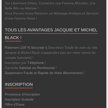
Sur Libermont (Oise), Contactez une Femme Africaine, une
Belle Afro ou Métisse !
Vous Pouvez Aussi Recevoir un Massage érotique et Sensuel
d'une Femme Noire !
TOUS LES AVANTAGES JACQUIE ET MICHEL
BLACK !
Paiement 100 % Sécurisé
& Discrétion Totale (le nom du site
Jacquie & Michel Black n’apparaîtra pas sur votre relevé de
compte bancaire) !
Inscription par
Téléphone
!
Garantie
Satisfait ou Remboursé
!
Suspension Facile et Rapide de Votre Abonnement
!
INSCRIPTION
Processus d'Inscription
Inscription Gratuite
Offre d'Essai