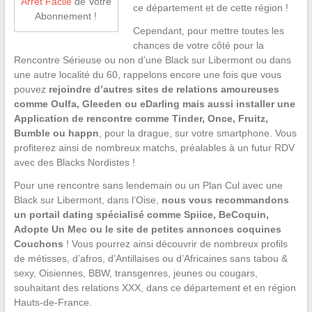
Arrêt Facile
de Votre
ce département et de cette région !
Abonnement !
Cependant, pour mettre toutes les
chances de votre côté pour la
Rencontre Sérieuse ou non d’une Black sur Libermont ou dans
une autre localité du 60, rappelons encore une fois que vous
pouvez
rejoindre d’autres sites de relations amoureuses
comme Oulfa, Gleeden ou eDarling mais aussi installer une
Application de rencontre comme Tinder, Once, Fruitz,
Bumble ou happn
, pour la drague, sur votre smartphone. Vous
profiterez ainsi de nombreux matchs, préalables à un futur RDV
avec des Blacks Nordistes !
Pour une rencontre sans lendemain ou un Plan Cul avec une
Black sur Libermont, dans l’Oise,
nous vous recommandons
un portail dating spécialisé comme Spiice, BeCoquin,
Adopte Un Mec ou le site de petites annonces coquines
Couchons
! Vous pourrez ainsi découvrir de nombreux profils
de métisses, d’afros, d’Antillaises ou d’Africaines sans tabou &
sexy, Oisiennes, BBW, transgenres, jeunes ou cougars,
souhaitant des relations XXX, dans ce département et en région
Hauts-de-France.