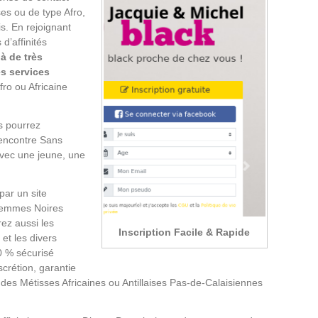
ses ou de type Afro,
s. En rejoignant
d’affinités
à de très
s services
fro ou Africaine
s pourrez
Rencontre Sans
vec une jeune, une
ar un site
e Femmes Noires
rez aussi les
Inscription Facile & Rapide
et les divers
0 % sécurisé
scrétion, garantie
des Métisses Africaines ou Antillaises Pas-de-Calaisiennes