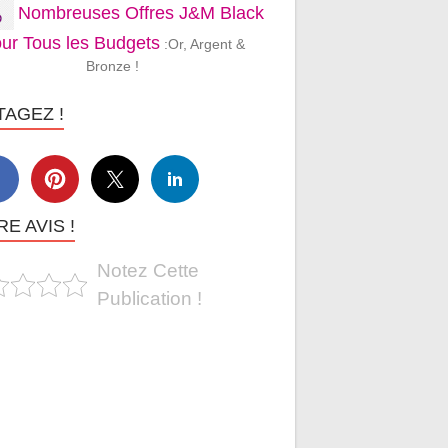
Nombreuses Offres J&M Black
ur Tous les Budgets
:Or, Argent &
Bronze !
TAGEZ !
E AVIS !
Notez Cette
Publication !