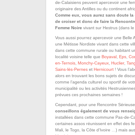
de-Calaisiens peuvent apercevoir une f
originaire des Antilles ou du continent afri
Comme eux, vous aurez sans doute la
de croiser et donc de faire la Rencont
Femme Noire
vivant sur Hestrus (dans le
Vous aussi pourrez apercevoir une Belle 
une Métisse Nordiste vivant dans cette vil
dans cette commune rurale ou habitant u
localité voisine telle que
Boyaval
,
Eps
,
Con
en-Ternois
,
Monchy-Cayeux
,
Huclier
,
Tang
Sains-lès-Pernes
et
Hernicourt
! Vous l’a
alors en trouvant les bons sujets de discu
comme l’agenda culturel ou sportif de vot
municipalité ou les activités Hestrusienne
prévues ces prochaines semaines !
Cependant, pour une Rencontre Sérieuse a
conseillons également de vous renseign
installées dans cette commune Pas-de-Cal
certaines assos réunissent en effet des f
Mali, le Togo, la Côte d’Ivoire …) mais 