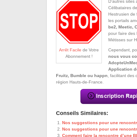
D’autres sites
Célibataires de
Hestrusien de f
les portails 
be2, Meetic, 
pour faire des
Métisses sur H
Cependant, po
Arrêt Facile
de Votre
nous vous con
Abonnement !
AdopteUnMec,
Application 
Fruitz, Bumble ou happn
, facilitant de
région Hauts-de-France.
Conseils Similaires:
Nos suggestions pour une rencontr
Nos suggestions pour une rencontr
Comment faire la rencontre d’une B