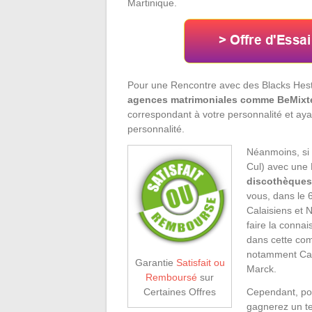
Martinique.
Pour une Rencontre avec des Blacks Hes
agences matrimoniales comme BeMixte
correspondant à votre personnalité et aya
personnalité.
Néanmoins, si
Cul) avec une 
discothèques 
vous, dans le 6
Calaisiens et N
faire la conna
dans cette com
notamment Cal
Garantie
Satisfait ou
Marck.
Remboursé
sur
Cependant, po
Certaines Offres
gagnerez un te