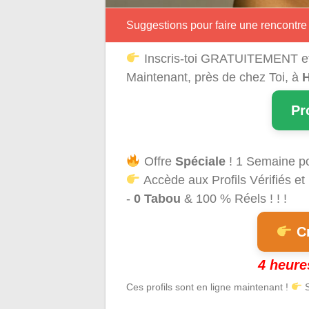
Suggestions pour faire une rencontre
Inscris-toi GRATUITEMENT e
Maintenant, près de chez Toi, à
H
Pr
Offre
Spéciale
! 1 Semaine p
Accède aux Profils Vérifiés et
-
0 Tabou
& 100 % Réels ! ! !
Cr
4 heure
Ces profils sont en ligne maintenant !
S