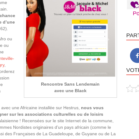
emme
cain.
Po
 chance
re d’une
 62).
PAR
Afro ou
le ou
ne
teville-
ry
,
VOTR
borderez
ssion
Rencontre Sans Lendemain
re
avec une Black
s
vec une Africaine installée sur Hestrus,
nous vous
er sur les associations culturelles ou de loisirs
aisienne ! Recensées sur le site Internet de la commune,
emmes Nordistes originaires d’un pays africain (comme le
aussi des Françaises de La Guadeloupe, de Guyane ou de La