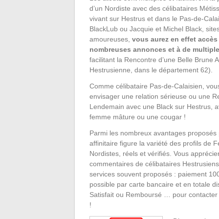
d’un Nordiste avec des célibataires Métis
vivant sur Hestrus et dans le Pas-de-Calai
BlackLub ou Jacquie et Michel Black, sites 
amoureuses,
vous aurez en effet accès 
nombreuses annonces et à de multiple
facilitant la Rencontre d’une Belle Brune A
Hestrusienne, dans le département 62).
Comme célibataire Pas-de-Calaisien, vou
envisager une relation sérieuse ou une 
Lendemain avec une Black sur Hestrus, a
femme mâture ou une cougar !
Parmi les nombreux avantages proposés p
affinitaire figure la variété des profils d
Nordistes, réels et vérifiés. Vous apprécie
commentaires de célibataires Hestrusiens 
services souvent proposés : paiement 10
possible par carte bancaire et en totale di
Satisfait ou Remboursé … pour contacter 
!