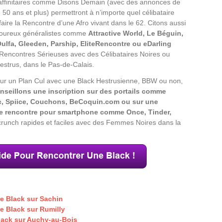
 affinitaires comme Disons Demain (avec des annonces de
 50 ans et plus) permettront à n’importe quel célibataire
aire la Rencontre d’une Afro vivant dans le 62. Citons aussi
amoureux généralistes comme
Attractive World, Le Béguin,
Oulfa, Gleeden, Parship, EliteRencontre ou eDarling
 Rencontres Sérieuses avec des Célibataires Noires ou
estrus, dans le Pas-de-Calais.
ur un Plan Cul avec une Black Hestrusienne, BBW ou non,
seillons une inscription sur des portails comme
 Spiice, Couchons, BeCoquin.com ou sur une
de rencontre pour smartphone comme Once, Tinder,
s crunch rapides et faciles avec des Femmes Noires dans la
e Black sur Sachin
e Black sur Rumilly
lack sur Auchy-au-Bois