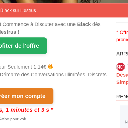
 Black sur Hestrus
t Commence à Discuter avec une
Black
dès
estrus
!
* Off
promo
ofiter de l'offre
ARRÊ
our Seulement 1,14€
 Démarre des Conversations Illimitées. Discrets
Désa
Simp
éer mon compte
REN
s, 1 minutes et 2 s *
wipe pour voir