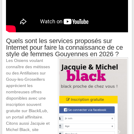
Quels sont les services proposés sur
Internet pour faire la connaissance de ce
style de femmes Gouyennes en 2026 ?
Les Oisiens voulant
connaître des métisses
ou des Antillaises sur
Gouy-les-Groseillers
apprécient les
nombreuses offres
disponibles avec une
inscription souvent
gratuite sur BlacklLub,
un portail affinitaire.
Citons aussi Jacquie et
Michel Black, site