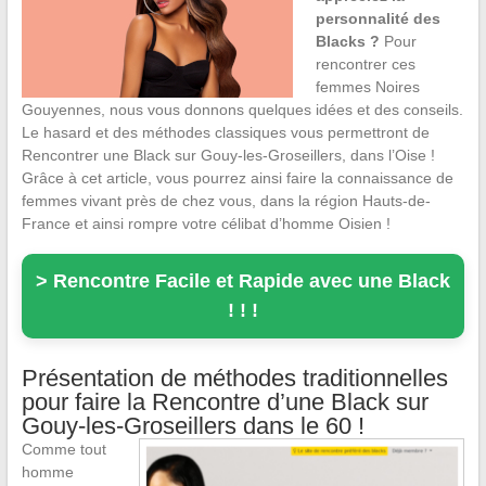
personnalité des
Blacks ?
Pour
rencontrer ces
femmes Noires
Gouyennes, nous vous donnons quelques idées et des conseils.
Le hasard et des méthodes classiques vous permettront de
Rencontrer une Black sur Gouy-les-Groseillers, dans l’Oise !
Grâce à cet article, vous pourrez ainsi faire la connaissance de
femmes vivant près de chez vous, dans la région Hauts-de-
France et ainsi rompre votre célibat d’homme Oisien !
> Rencontre Facile et Rapide avec une Black
! ! !
Présentation de méthodes traditionnelles
pour faire la Rencontre d’une Black sur
Gouy-les-Groseillers dans le 60 !
Comme tout
homme