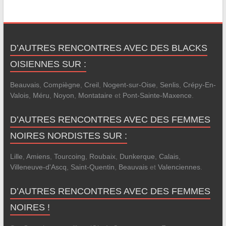
D’AUTRES RENCONTRES AVEC DES BLACKS
OISIENNES SUR :
Beauvais
,
Compiègne
,
Creil
,
Nogent-sur-Oise
,
Senlis
,
Crépy-En-
Valois
,
Méru
,
Noyon
,
Montataire
et
Pont-Sainte-Maxence
.
D’AUTRES RENCONTRES AVEC DES FEMMES
NOIRES NORDISTES SUR :
Lille
,
Amiens
,
Tourcoing
,
Roubaix
,
Dunkerque
,
Calais
,
Villeneuve-d'Ascq
,
Saint-Quentin
,
Beauvais
et
Valenciennes
.
D’AUTRES RENCONTRES AVEC DES FEMMES
NOIRES !