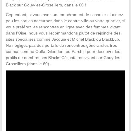
Black sur Gouy-les-Groseillers, dans le 60 !
Cependant, si vous avez un tempérament de casanier et aimez
peu les sorties nocturnes dans le centre-ville ou votre quartier, si
vous préférez les rencontres en ligne avec des femmes vivant
dans l’Oise, nous vous recommandons plutôt de rejoindre des
sites spécialisés comme Jacquie et Michel Black ou BlackLub.
Ne négligez pas des portails de rencontres généralistes très
connus comme Oulfa, Gleeden, ou Parship pour découvrir les
profils de nombreuses Blacks Célibataires vivant sur Gouy-les-
Groseillers (dans le 60).