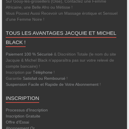
Sur Gouy-les-groseillers (Oise), Contactez une Femme
Africaine, une Belle Afro ou Métisse !
Vous Pouvez Aussi Recevoir un Massage érotique et Sensuel
d'une Femme Noire !
TOUS LES AVANTAGES JACQUIE ET MICHEL
BLACK !
Paiement 100 % Sécurisé
& Discrétion Totale (le nom du site
Jacquie & Michel Black n’apparaîtra pas sur votre relevé de
compte bancaire) !
Inscription par
Téléphone
!
Garantie
Satisfait ou Remboursé
!
Suspension Facile et Rapide de Votre Abonnement
!
INSCRIPTION
Processus d'Inscription
Inscription Gratuite
Offre d'Essai
Abonnement Or